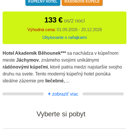
KÚPEĽNÝ HOTEL
RADÓNOVÉ KÚPELE
133 €
os/2 nocí
Výhodná cena:
01.09.2026 - 20.12.2026
Ubytovanie s raňajkami
Hotel Akademik Běhounek***
sa nachádza v kúpeľnom
meste
Jáchymov
, známeho svojimi unikátnymi
rádónovými kúpeľmi
, ktoré patria medzi najstaršie svojho
druhu na svete. Tento moderný kúpeľný hotel ponúka
ideálne zázemie pre
liečebné,
...
+
zobraziť viac
Vyberte si pobyt