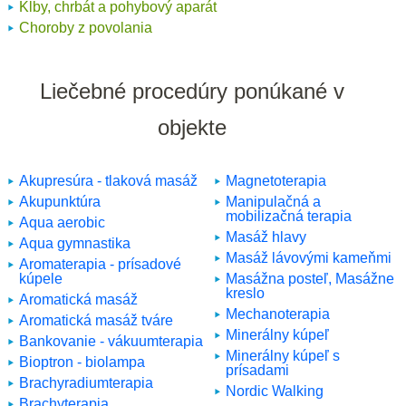
Kĺby, chrbát a pohybový aparát
Choroby z povolania
Liečebné procedúry ponúkané v
objekte
Akupresúra - tlaková masáž
Magnetoterapia
Akupunktúra
Manipulačná a
mobilizačná terapia
Aqua aerobic
Masáž hlavy
Aqua gymnastika
Masáž lávovými kameňmi
Aromaterapia - prísadové
kúpele
Masážna posteľ, Masážne
kreslo
Aromatická masáž
Mechanoterapia
Aromatická masáž tváre
Minerálny kúpeľ
Bankovanie - vákuumterapia
Minerálny kúpeľ s
Bioptron - biolampa
prísadami
Brachyradiumterapia
Nordic Walking
Brachyterapia