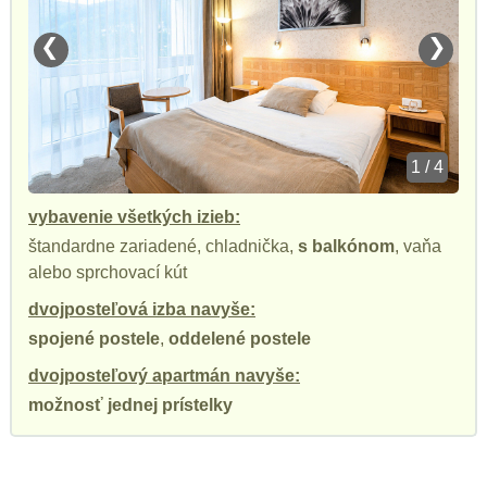
❮
❯
1 / 4
vybavenie všetkých izieb:
štandardne zariadené, chladnička,
s balkónom
, vaňa
alebo sprchovací kút
dvojposteľová izba navyše:
spojené postele
,
oddelené postele
dvojposteľový apartmán navyše:
možnosť jednej prístelky