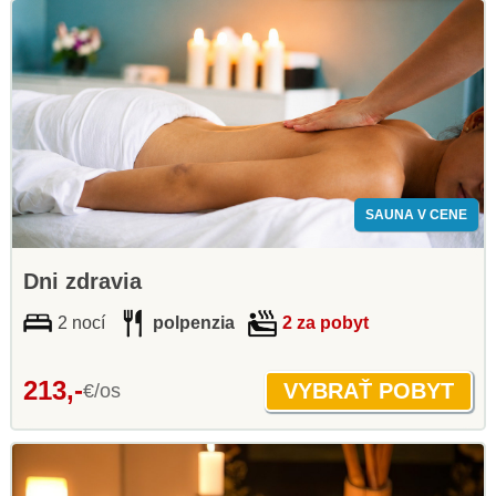
SAUNA V CENE
Dni zdravia
2 nocí
polpenzia
2 za pobyt
213,-
€/os