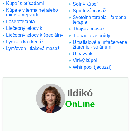
Kúpeľ s prísadami
Soľný kúpeľ
Kúpele v termálnej alebo
Športová masáž
minerálnej vode
Svetelná terapia - farebná
Laseroterapia
terapia
Liečebný telocvik
Thajská masáž
Liečebný telocvik špeciálny
Träbaultove prúdy
Lymfatická drenáž
Ultrafialové a infračervené
žiarenie - solárium
Lymfoven - tlaková masáž
Ultrazvuk
Vírivý kúpeľ
Whirlpool (jacuzzi)
Ildikó
OnLine