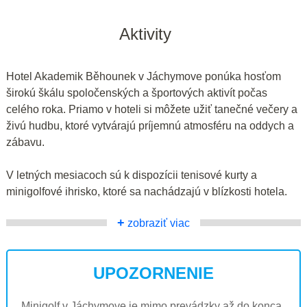
Aktivity
Hotel Akademik Běhounek v Jáchymove ponúka hosťom
širokú škálu spoločenských a športových aktivít počas
celého roka. Priamo v hoteli si môžete užiť tanečné večery a
živú hudbu, ktoré vytvárajú príjemnú atmosféru na oddych a
zábavu.
V letných mesiacoch sú k dispozícii tenisové kurty a
minigolfové ihrisko, ktoré sa nachádzajú v blízkosti hotela.
+
zobraziť viac
UPOZORNENIE
Minigolf v Jáchymove je mimo prevádzky až do konca