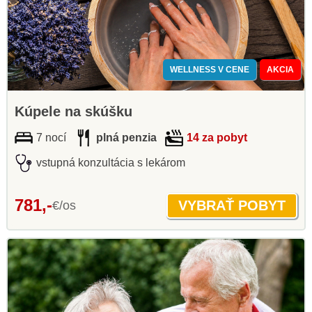
WELLNESS V CENE
AKCIA
Kúpele na skúšku
7 nocí
plná penzia
14 za pobyt
vstupná konzultácia s lekárom
781,-
€/os