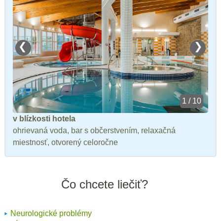
❮
❯
1 / 10
v blízkosti hotela
ohrievaná voda, bar s občerstvením, relaxačná
miestnosť, otvorený celoročne
Čo chcete liečiť?
Neurologické problémy