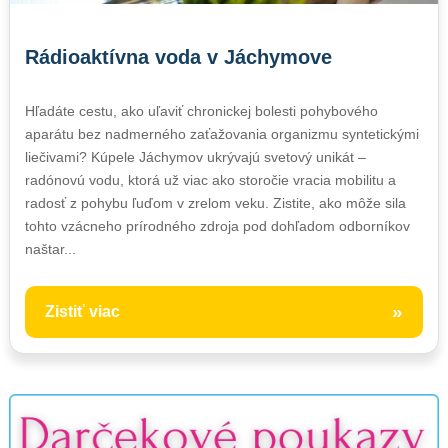
Rádioaktívna voda v Jáchymove
Hľadáte cestu, ako uľaviť chronickej bolesti pohybového
aparátu bez nadmerného zaťažovania organizmu syntetickými
liečivami? Kúpele Jáchymov ukrývajú svetový unikát –
radónovú vodu, ktorá už viac ako storočie vracia mobilitu a
radosť z pohybu ľuďom v zrelom veku. Zistite, ako môže sila
tohto vzácneho prírodného zdroja pod dohľadom odborníkov
naštar...
»
Zistiť viac