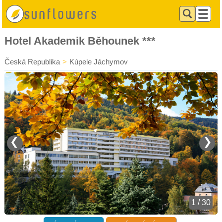
Hotel Akademik Běhounek ***
Česká Republika
>
Kúpele Jáchymov
❮
❯
1 / 30