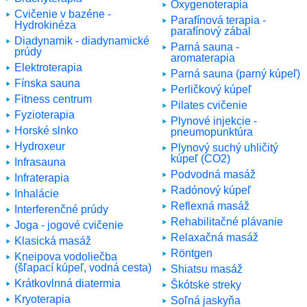
Oxygenoterapia
Cvičenie v bazéne -
Parafínová terapia -
Hydrokinéza
parafínový zábal
Diadynamik - diadynamické
Parná sauna -
prúdy
aromaterapia
Elektroterapia
Parná sauna (parný kúpeľ)
Fínska sauna
Perličkový kúpeľ
Fitness centrum
Pilates cvičenie
Fyzioterapia
Plynové injekcie -
Horské slnko
pneumopunktúra
Hydroxeur
Plynový suchý uhličitý
kúpeľ (CO2)
Infrasauna
Podvodná masáž
Infraterapia
Radónový kúpeľ
Inhalácie
Reflexná masáž
Interferenčné prúdy
Rehabilitačné plávanie
Joga - jogové cvičenie
Relaxačná masáž
Klasická masáž
Röntgen
Kneipova vodoliečba
(šľapací kúpeľ, vodná cesta)
Shiatsu masáž
Krátkovlnná diatermia
Škótske streky
Kryoterapia
Soľná jaskyňa