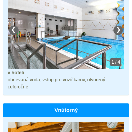
❮
❯
1 / 4
v hoteli
ohrievaná voda, vstup pre vozíčkarov, otvorený
celoročne
Vnútorný