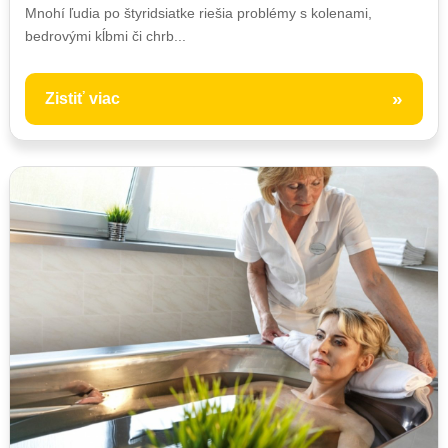
Mnohí ľudia po štyridsiatke riešia problémy s kolenami,
bedrovými kĺbmi či chrb...
»
Zistiť viac