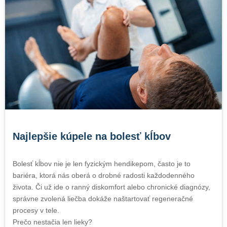
Najlepšie kúpele na bolesť kĺbov
Bolesť kĺbov nie je len fyzickým hendikepom, často je to
bariéra, ktorá nás oberá o drobné radosti každodenného
života. Či už ide o ranný diskomfort alebo chronické diagnózy,
správne zvolená liečba dokáže naštartovať regeneračné
procesy v tele.
Prečo nestačia len lieky?