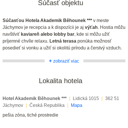
Súčasť objektu
Súčasťou Hotela Akademik Běhounek ***
v meste
Jáchymov je recepcia a k dispozícii je aj
výťah
. Hostia môžu
navštíviť
kaviareň alebo lobby bar
, kde si môžu užiť
príjemné chvíle relaxu.
Letná terasa
ponúka možnosť
posedieť si vonku a užiť si okolitú prírodu a čerstvý vzduch.
+
zobraziť viac
Lokalita hotela
Hotel Akademik Běhounek ***
|
Lidická 1015
|
362 51
Jáchymov
|
Česká Republika
|
Mapa
pešia zóna, tiché prostredie