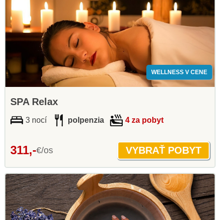
WELLNESS V CENE
SPA Relax
3 nocí
polpenzia
4 za pobyt
311,-
€/os