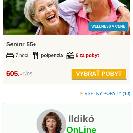
WELLNESS V CENE
Senior 55+
7 nocí
polpenzia
6 za pobyt
605,-
€/os
VŠETKY POBYTY (10)
Ildikó
OnLine