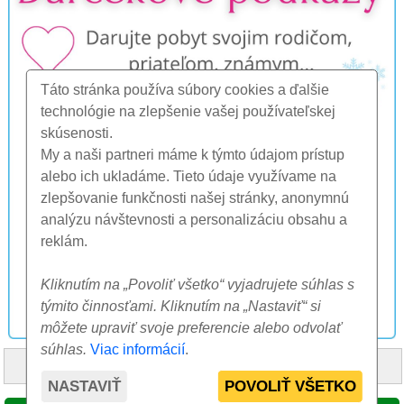
Táto stránka používa súbory cookies a ďalšie
technológie na zlepšenie vašej používateľskej
skúsenosti.
My a naši partneri máme k týmto údajom prístup
alebo ich ukladáme. Tieto údaje využívame na
zlepšovanie funkčnosti našej stránky, anonymnú
analýzu návštevnosti a personalizáciu obsahu a
reklám.
Kliknutím na „Povoliť všetko“ vyjadrujete súhlas s
týmito činnosťami. Kliknutím na „Nastaviť“ si
môžete upraviť svoje preferencie alebo odvolať
súhlas.
Viac informácií
.
HOME
O NÁS
FAQ
OSTATNÉ
KONTAKT
NASTAVIŤ
POVOLIŤ VŠETKO