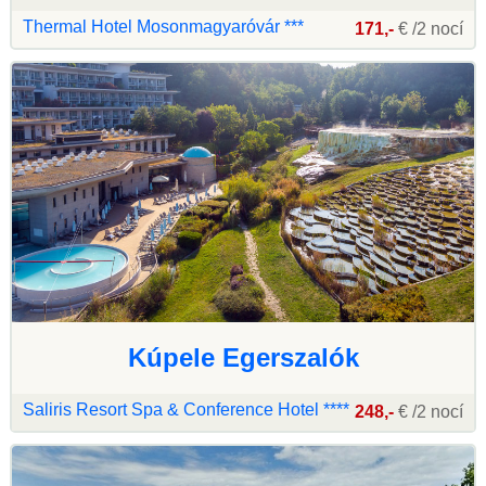
Thermal Hotel Mosonmagyaróvár ***
171,-
€ /2 nocí
Kúpele Egerszalók
Saliris Resort Spa & Conference Hotel ****
248,-
€ /2 nocí