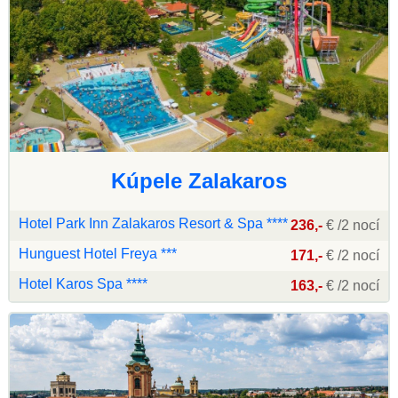
Kúpele Zalakaros
Hotel Park Inn Zalakaros Resort & Spa ****
236,-
€ /2 nocí
Hunguest Hotel Freya ***
171,-
€ /2 nocí
Hotel Karos Spa ****
163,-
€ /2 nocí