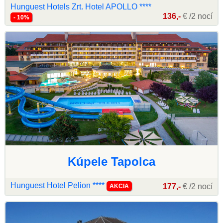
Hunguest Hotels Zrt. Hotel APOLLO ****
136,-
€ /2 nocí
- 10%
Kúpele Tapolca
Hunguest Hotel Pelion ****
177,-
€ /2 nocí
AKCIA