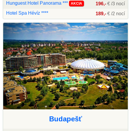
Hunguest Hotel Panorama ***
196,-
€ /3 nocí
AKCIA
Hotel Spa Hévíz ****
189,-
€ /2 nocí
Budapešť