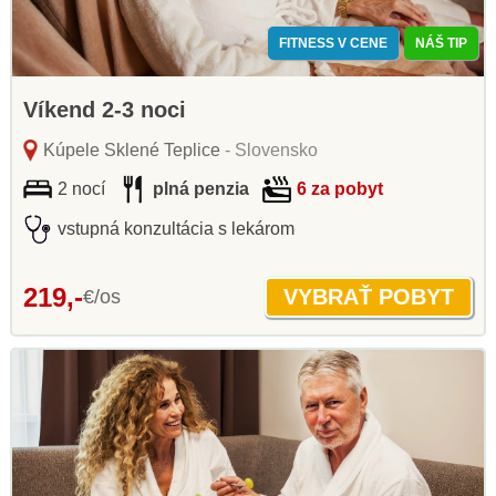
FITNESS V CENE
NÁŠ TIP
Víkend 2-3 noci
Kúpele Sklené Teplice
- Slovensko
2 nocí
plná penzia
6 za pobyt
vstupná konzultácia s lekárom
219,-
€/os