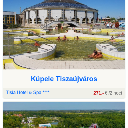
Kúpele Tiszaújváros
Tisia Hotel & Spa ****
271,-
€ /2 nocí