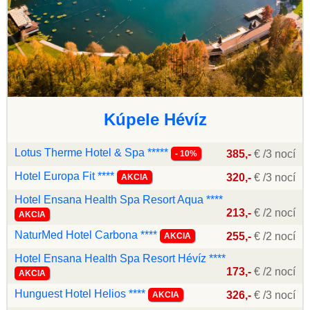
Kúpele Hévíz
Lotus Therme Hotel & Spa *****
385,-
€ /3 nocí
- 10%
Hotel Europa Fit ****
320,-
€ /3 nocí
AKCIA
Hotel Ensana Health Spa Resort Aqua ****
213,-
€ /2 nocí
AKCIA
NaturMed Hotel Carbona ****
255,-
€ /2 nocí
AKCIA
Hotel Ensana Health Spa Resort Hévíz ****
173,-
€ /2 nocí
AKCIA
Hunguest Hotel Helios ****
326,-
€ /3 nocí
AKCIA