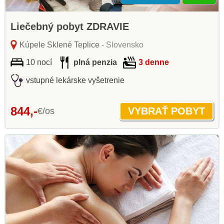
Liečebný pobyt ZDRAVIE
Kúpele Sklené Teplice
- Slovensko
10 nocí
plná penzia
3 denne
vstupné lekárske vyšetrenie
844,-
€/os