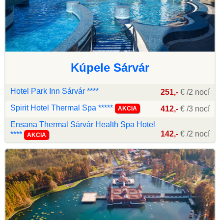
Kúpele Sárvár
Hotel Park Inn Sárvár ****
251,-
€ /2 nocí
Spirit Hotel Thermal Spa *****
412,-
€ /3 nocí
AKCIA
Ensana Thermal Sárvár Health Spa Hotel
142,-
€ /2 nocí
****
AKCIA