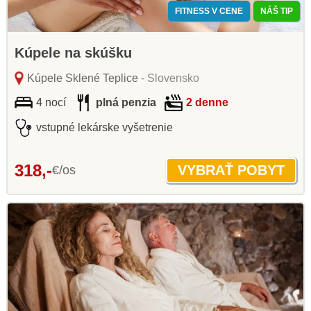
FITNESS V CENE
NÁŠ TIP
Kúpele na skúšku
Kúpele Sklené Teplice
- Slovensko
4 nocí
plná penzia
2 denne
vstupné lekárske vyšetrenie
318,-
€/os