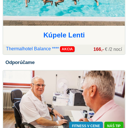
Kúpele Lenti
Thermalhotel Balance ****
166,-
€ /2 nocí
AKCIA
Odporúčame
FITNESS V CENE
NÁŠ TIP