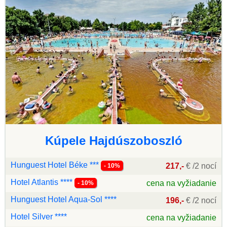
Kúpele Hajdúszoboszló
Hunguest Hotel Béke ***
217,-
€ /2 nocí
- 10%
Hotel Atlantis ****
cena na vyžiadanie
- 10%
Hunguest Hotel Aqua-Sol ****
196,-
€ /2 nocí
Hotel Silver ****
cena na vyžiadanie