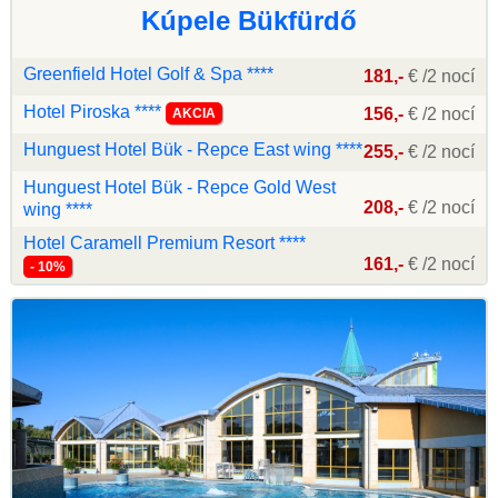
Kúpele Bükfürdő
Greenfield Hotel Golf & Spa ****
181,-
€ /2 nocí
Hotel Piroska ****
156,-
€ /2 nocí
AKCIA
Hunguest Hotel Bük - Repce East wing ****
255,-
€ /2 nocí
Hunguest Hotel Bük - Repce Gold West
208,-
€ /2 nocí
wing ****
Hotel Caramell Premium Resort ****
161,-
€ /2 nocí
- 10%