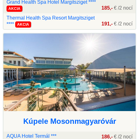
Grand Health Spa Hotel Margitsziget ****
185,-
€ /2 nocí
AKCIA
Thermal Health Spa Resort Margitsziget
191,-
€ /2 nocí
****
AKCIA
Kúpele Mosonmagyaróvár
AQUA Hotel Termál ***
186,-
€ /2 nocí