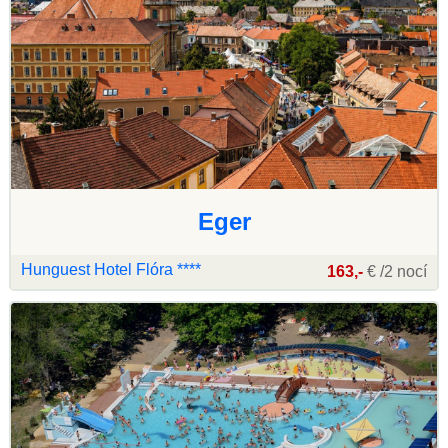
Eger
Hunguest Hotel Flóra ****
163,-
€ /2 nocí