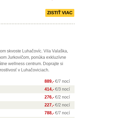
ckom skvoste Luhačovíc. Vila Valaška,
nom Jurkovičom, ponúka exkluzívne
átne wellness centrum. Doprajte si
rostlivosť v Luhačoviciach.
889,-
€/7 nocí
414,-
€/3 nocí
276,-
€/2 nocí
227,-
€/2 nocí
788,-
€/7 nocí