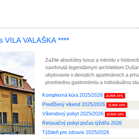
ss VILA VALAŠKA ****
Zažite absolútny luxus a intimitu v histori
navrhnutá legendárnym architektom Duša
ubytovanie v deviatich apartmánoch a priv
prvotriednu gastronómiu a individuálnu sta
Komplexná kúra 2025/2026
ZĽAVA 10%
Predĺžený víkend 2025/2026
ZĽAVA 10%
Víkendový pobyt 2025/2026
ZĽAVA 10%
Relaxačný pobyt počas týždňa 2026
Týždeň pre zdravie 2025/2026