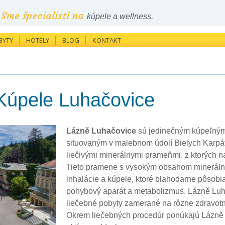
Sme špecialisti na
kúpele a wellness.
BYTY
HOTELY
BLOG
KONTAKT
Kúpele Luhačovice
Lázně Luhačovice
sú jedinečným kúpeľným 
situovaným v malebnom údolí Bielych Karpát
liečivými minerálnymi prameňmi, z ktorých n
Tieto pramene s vysokým obsahom minerálnyc
inhalácie a kúpele, ktoré blahodarne pôsobia 
pohybový aparát a metabolizmus. Lázně Luh
liečebné pobyty zamerané na rôzne zdravotn
Okrem liečebných procedúr ponúkajú Lázně L