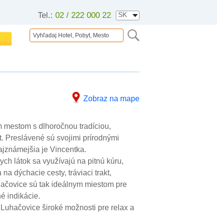
Tel.:
02 / 222 000 22
Zobraz na mape
mestom s dlhoročnou tradíciou,
. Preslávené sú svojimi prírodnými
ajznámejšia je Vincentka.
h látok sa využívajú na pitnú kúru,
na dýchacie cesty, tráviaci trakt,
ačovice sú tak ideálnym miestom pre
é indikácie.
uhačovice široké možnosti pre relax a