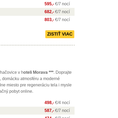
595,-
€/7 nocí
682,-
€/7 nocí
803,-
€/7 nocí
uhačovice v h
oteli Morava ***
. Doprajte
h, domácku atmosféru a moderné
ne miesto pre regeneráciu tela i mysle
ačný pobyt online.
498,-
€/4 nocí
587,-
€/7 nocí