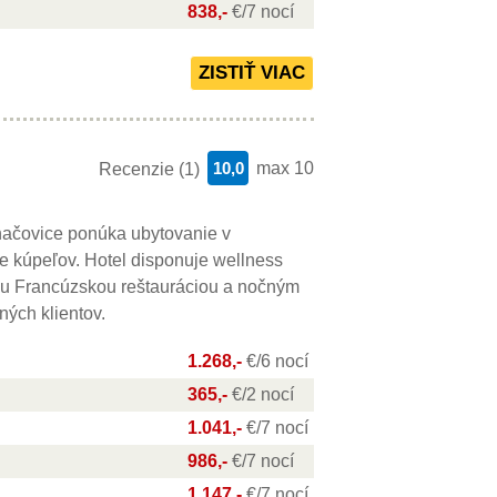
838,-
€/7 nocí
10,0
max 10
Recenzie (1)
ačovice ponúka ubytovanie v
tre kúpeľov. Hotel disponuje wellness
u Francúzskou reštauráciou a nočným
ných klientov.
1.268,-
€/6 nocí
365,-
€/2 nocí
1.041,-
€/7 nocí
986,-
€/7 nocí
1.147,-
€/7 nocí