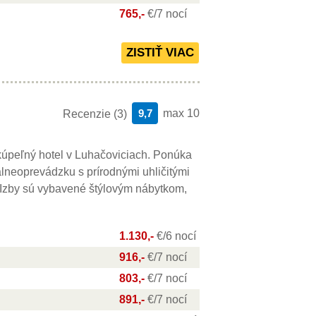
765,-
€/7 nocí
9,7
max 10
Recenzie (3)
 kúpeľný hotel v Luhačoviciach. Ponúka
alneoprevádzku s prírodnými uhličitými
 Izby sú vybavené štýlovým nábytkom,
1.130,-
€/6 nocí
916,-
€/7 nocí
803,-
€/7 nocí
891,-
€/7 nocí