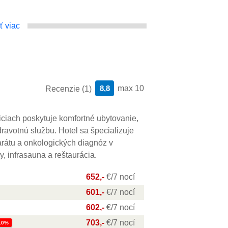
ť viac
8,8
max 10
Recenzie (1)
ciach poskytuje komfortné ubytovanie,
avotnú službu. Hotel sa špecializuje
arátu a onkologických diagnóz v
y, infrasauna a reštaurácia.
652,-
€/7 nocí
601,-
€/7 nocí
602,-
€/7 nocí
703,-
€/7 nocí
10%