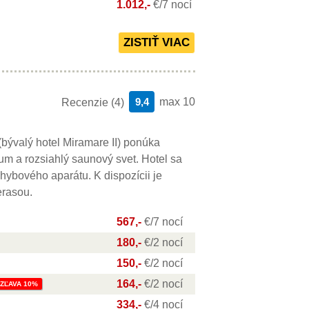
1.012,-
€/7 nocí
9,4
max 10
Recenzie (4)
bývalý hotel Miramare II) ponúka
um a rozsiahlý saunový svet. Hotel sa
ohybového aparátu. K dispozícii je
erasou.
567,-
€/7 nocí
180,-
€/2 nocí
150,-
€/2 nocí
164,-
€/2 nocí
ZĽAVA 10%
334,-
€/4 nocí