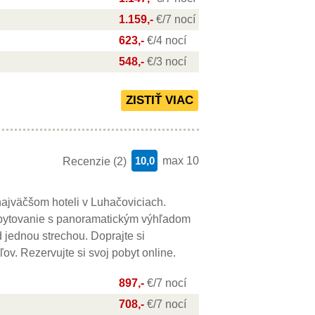
1.159,-
€/7 nocí
623,-
€/4 nocí
548,-
€/3 nocí
10,0
max 10
Recenzie (2)
najväčšom hoteli v Luhačoviciach.
ubytovanie s panoramatickým výhľadom
 jednou strechou. Doprajte si
ov. Rezervujte si svoj pobyt online.
897,-
€/7 nocí
708,-
€/7 nocí