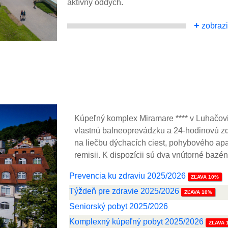
aktívny oddych.
+
zobrazi
Kúpeľný komplex Miramare **** v Luhačovi
vlastnú balneoprevádzku a 24-hodinovú zdr
na liečbu dýchacích ciest, pohybového ap
remisii. K dispozícii sú dva vnútorné bazén
Prevencia ku zdraviu 2025/2026
ZĽAVA 10%
Týždeň pre zdravie 2025/2026
ZĽAVA 10%
Seniorský pobyt 2025/2026
Komplexný kúpeľný pobyt 2025/2026
ZĽAVA 