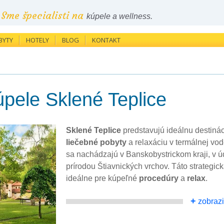
Sme špecialisti na
kúpele a wellness.
BYTY
HOTELY
BLOG
KONTAKT
pele Sklené Teplice
Sklené Teplice
predstavujú ideálnu destinác
liečebné pobyty
a relaxáciu v termálnej vod
sa nachádzajú v Banskobystrickom kraji, v 
prírodou Štiavnických vrchov. Táto strategic
ideálne pre kúpeľné
procedúry
a
relax
.
+
zobrazi