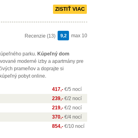
9,2
max 10
Recenzie (13)
 kúpeľného parku.
Kúpeľný dom
vované moderné izby a apartmány pre
čivých prameňov a doprajte si
kúpeľný pobyt online.
417,-
€/5 nocí
239,-
€/2 nocí
219,-
€/2 nocí
370,-
€/4 nocí
854,-
€/10 nocí