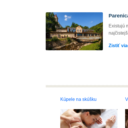
Parenic
Existujú 
najčistej
Zistiť via
Kúpele na skúšku
V