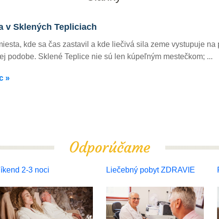
a v Sklených Tepliciach
miesta, kde sa čas zastavil a kde liečivá sila zeme vystupuje na 
šej podobe. Sklené Teplice nie sú len kúpeľným mestečkom; ...
c »
Odporúčame
íkend 2-3 noci
Liečebný pobyt ZDRAVIE