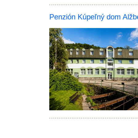
Penzión Kúpeľný dom Alžb