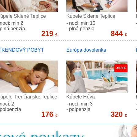
úpele Sklené Teplice
Kúpele Sklené Teplice
 nocí: min 2
- nocí: min 10
 plná penzia
- plná penzia
219
844
€
€
VÍKENDOVÝ POBYT
Európa dovolenka
AKCIA
úpele Trenčianske Teplice
Kúpele Hévíz
 nocí: 2
- nocí: min 3
 polpenzia
- polpenzia
176
320
€
€