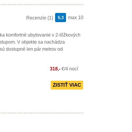
5,3
max 10
Recenzie (1)
ka komfortné ubytovanie v 2-lôžkových
ístupom. V objekte sa nachádza
 sú dostupné len pár metrov od
318,-
€/4 nocí