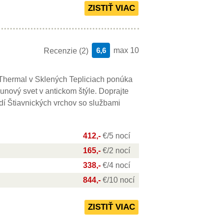
6,6
max 10
Recenzie (2)
Thermal v Sklených Tepliciach ponúka
unový svet v antickom štýle. Doprajte
dí Štiavnických vrchov so službami
412,-
€/5 nocí
165,-
€/2 nocí
338,-
€/4 nocí
844,-
€/10 nocí