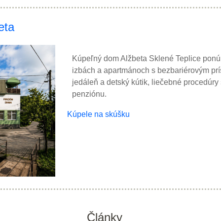
eta
Kúpeľný dom Alžbeta Sklené Teplice ponú
izbách a apartmánoch s bezbariérovým pr
jedáleň a detský kútik, liečebné procedúry
penziónu.
Kúpele na skúšku
Články