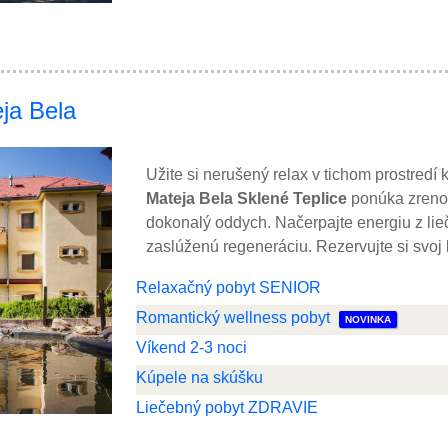
ja Bela
Užite si nerušený relax v tichom prostredí
Mateja Bela Sklené Teplice
ponúka zreno
dokonalý oddych. Načerpajte energiu z lie
zaslúženú regeneráciu. Rezervujte si svoj 
Relaxačný pobyt SENIOR
Romantický wellness pobyt
NOVINKA
Víkend 2-3 noci
Kúpele na skúšku
Liečebný pobyt ZDRAVIE