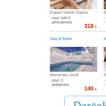
Kúpele Sklené Teplice
K
- nocí: min 4
-
- plná penzia
-
318
€
Stay & Relax
Mariánske Lázně
K
- nocí: 2
-
- polpenzia
-
140
€