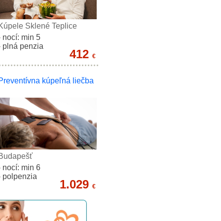
Kúpele Sklené Teplice
- nocí: min 5
- plná penzia
412
€
Preventívna kúpeľná liečba
Budapešť
- nocí: min 6
- polpenzia
1.029
€