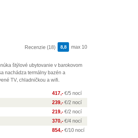
8,8
max 10
Recenzie (18)
núka štýlové ubytovanie v barokovom
 sa nachádza termálny bazén a
vené TV, chladničkou a wifi.
417,-
€/5 nocí
239,-
€/2 nocí
219,-
€/2 nocí
370,-
€/4 nocí
854,-
€/10 nocí