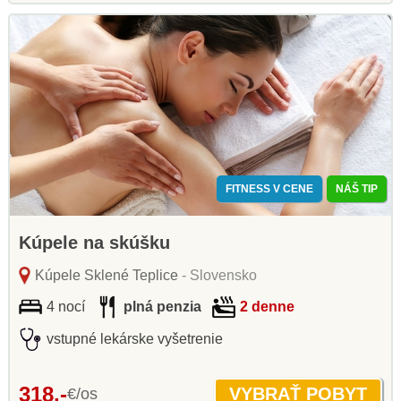
FITNESS V CENE
NÁŠ TIP
Kúpele na skúšku
Kúpele Sklené Teplice
- Slovensko
4 nocí
plná penzia
2 denne
vstupné lekárske vyšetrenie
318,-
€/os