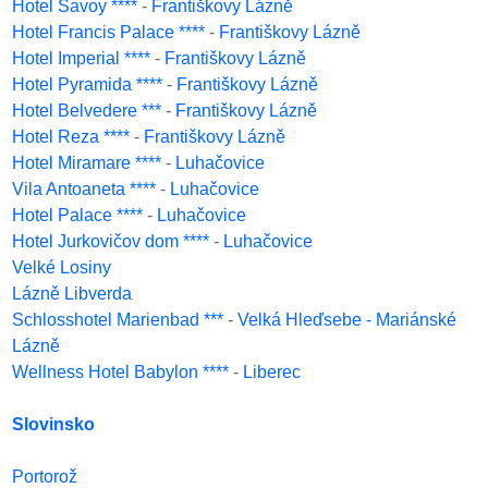
Hotel Savoy ****
-
Františkovy Lázně
Hotel Francis Palace ****
-
Františkovy Lázně
Hotel Imperial ****
-
Františkovy Lázně
Hotel Pyramida ****
-
Františkovy Lázně
Hotel Belvedere ***
-
Františkovy Lázně
Hotel Reza ****
-
Františkovy Lázně
Hotel Miramare ****
-
Luhačovice
Vila Antoaneta ****
-
Luhačovice
Hotel Palace ****
-
Luhačovice
Hotel Jurkovičov dom ****
-
Luhačovice
Velké Losiny
Lázně Libverda
Schlosshotel Marienbad ***
-
Velká Hleďsebe - Mariánské
Lázně
Wellness Hotel Babylon ****
-
Liberec
Slovinsko
Portorož