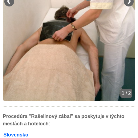
❮
❯
1 / 2
Procedúra "Rašelinový zábal" sa poskytuje v týchto
mestách a hoteloch:
Slovensko