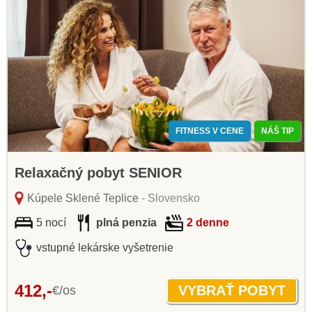
FITNESS V CENE
NÁŠ TIP
Relaxačný pobyt SENIOR
Kúpele Sklené Teplice
- Slovensko
5 nocí
plná penzia
2 denne
vstupné lekárske vyšetrenie
412,-
€/os