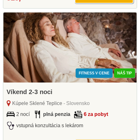
FITNESS V CENE
NÁŠ TIP
Víkend 2-3 noci
Kúpele Sklené Teplice
- Slovensko
2 nocí
plná penzia
6 za pobyt
vstupná konzultácia s lekárom