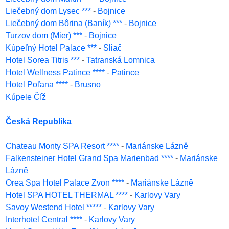
Liečebný dom Lysec ***
-
Bojnice
Liečebný dom Bôrina (Baník) ***
-
Bojnice
Turzov dom (Mier) ***
-
Bojnice
Kúpeľný Hotel Palace ***
-
Sliač
Hotel Sorea Titris ***
-
Tatranská Lomnica
Hotel Wellness Patince ****
-
Patince
Hotel Poľana ****
-
Brusno
Kúpele Číž
Česká Republika
Chateau Monty SPA Resort ****
-
Mariánske Lázně
Falkensteiner Hotel Grand Spa Marienbad ****
-
Mariánske
Lázně
Orea Spa Hotel Palace Zvon ****
-
Mariánske Lázně
Hotel SPA HOTEL THERMAL ****
-
Karlovy Vary
Savoy Westend Hotel *****
-
Karlovy Vary
Interhotel Central ****
-
Karlovy Vary