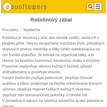
Rašelinový zábal
Procedúry
>
Teploliečba
Rašelina je stvorená z viac ako stoviek rastlín, rastúcich v
plodnej pôde. Skrýva nespočetné množstvo živín, prírodných
stopových prvkov, minerály a látky ľahko vstrebávajúce sa
cez ľudskú pokožku. Je bohatá na organické látky, a to
hlavne na kyselinu huminovú, triesloviny, vosky a enzýmy.
Priaznivo ovplyvňuje obnovu kožných buniek, pôsobí
antibakteriálne a posilňuje imunitu.
Svojím zložením zvyšuje prekrvenie, zlepšuje činnosť
svalstva a kĺbov, podporuje rýchlejšie vstrebávanie krvných
výronov, zlepšuje hojenie ťažkých kožných ekzémov,
zlepšuje stav pomarančovej pokožky, a mnohé iné.
V posledných rokoch sa rašelina osvedčila aj ako prevencia
obezity.