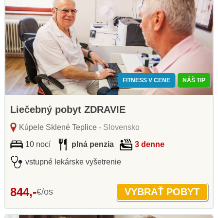
FITNESS V CENE
NÁŠ TIP
Liečebný pobyt ZDRAVIE
Kúpele Sklené Teplice
- Slovensko
10 nocí
plná penzia
3 denne
vstupné lekárske vyšetrenie
844,-
€/os