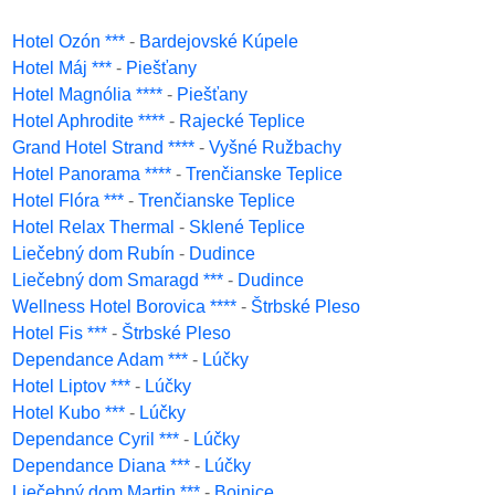
Hotel Ozón ***
-
Bardejovské Kúpele
Hotel Máj ***
-
Piešťany
Hotel Magnólia ****
-
Piešťany
Hotel Aphrodite ****
-
Rajecké Teplice
Grand Hotel Strand ****
-
Vyšné Ružbachy
Hotel Panorama ****
-
Trenčianske Teplice
Hotel Flóra ***
-
Trenčianske Teplice
Hotel Relax Thermal
-
Sklené Teplice
Liečebný dom Rubín
-
Dudince
Liečebný dom Smaragd ***
-
Dudince
Wellness Hotel Borovica ****
-
Štrbské Pleso
Hotel Fis ***
-
Štrbské Pleso
Dependance Adam ***
-
Lúčky
Hotel Liptov ***
-
Lúčky
Hotel Kubo ***
-
Lúčky
Dependance Cyril ***
-
Lúčky
Dependance Diana ***
-
Lúčky
Liečebný dom Martin ***
-
Bojnice