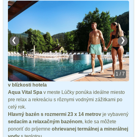
❮
❯
1 / 7
v blízkosti hotela
Aqua Vital Spa
v meste Lúčky ponúka ideálne miesto
pre relax a rekreáciu s rôznymi vodnými zážitkami po
celý rok.
Hlavný bazén s rozmermi 23 x 14 metrov
je vybavený
sedacím a relaxačným bazénom
, kde sa môžete
ponoriť do príjemne
ohrievanej termálnej a minerálnej
vody
s teplotou