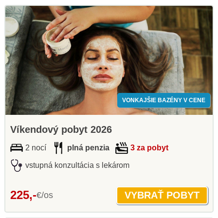
VONKAJŠIE BAZÉNY V CENE
Víkendový pobyt 2026
2 nocí
plná penzia
3 za pobyt
vstupná konzultácia s lekárom
225,-
€/os