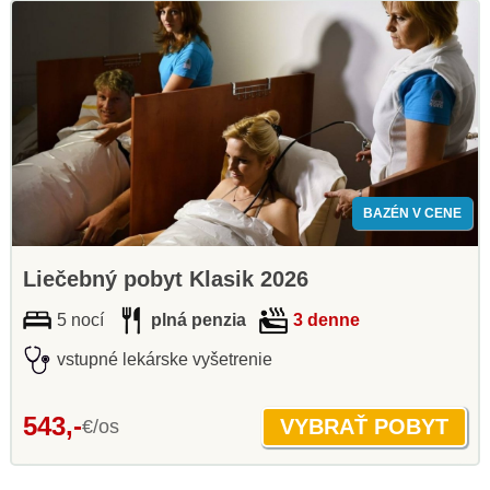
BAZÉN V CENE
Liečebný pobyt Klasik 2026
5 nocí
plná penzia
3 denne
vstupné lekárske vyšetrenie
543,-
€/os