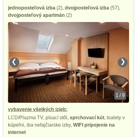
jednoposteľová izba
(2),
dvojposteľová izba
(57),
dvojposteľový apartmán
(2)
❮
❯
1 / 9
vybavenie všetkých izieb:
LCD/Plazma TV, písací stôl,
sprchovací kút
, toalety v
kúpeľni, iba nefajčiarske izby,
WIFI pripojenie na
internet