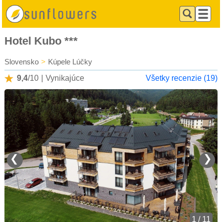
Hotel Kubo ***
Slovensko
>
Kúpele Lúčky
9,4
/10
|
Vynikajúce
Všetky recenzie (19)
❮
❯
1 / 11