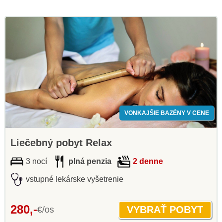
VONKAJŠIE BAZÉNY V CENE
Liečebný pobyt Relax
3 nocí
plná penzia
2 denne
vstupné lekárske vyšetrenie
280,-
€/os