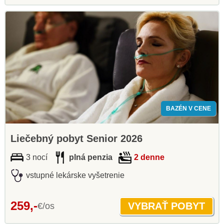
BAZÉN V CENE
Liečebný pobyt Senior 2026
3 nocí
plná penzia
2 denne
vstupné lekárske vyšetrenie
259,-
€/os