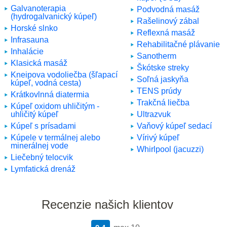
Galvanoterapia
Podvodná masáž
(hydrogalvanický kúpeľ)
Rašelinový zábal
Horské slnko
Reflexná masáž
Infrasauna
Rehabilitačné plávanie
Inhalácie
Sanotherm
Klasická masáž
Škótske streky
Kneipova vodoliečba (šľapací
Soľná jaskyňa
kúpeľ, vodná cesta)
TENS prúdy
Krátkovlnná diatermia
Trakčná liečba
Kúpeľ oxidom uhličitým -
uhličitý kúpeľ
Ultrazvuk
Kúpeľ s prísadami
Vaňový kúpeľ sedací
Kúpele v termálnej alebo
Vírivý kúpeľ
minerálnej vode
Whirlpool (jacuzzi)
Liečebný telocvik
Lymfatická drenáž
Recenzie našich klientov