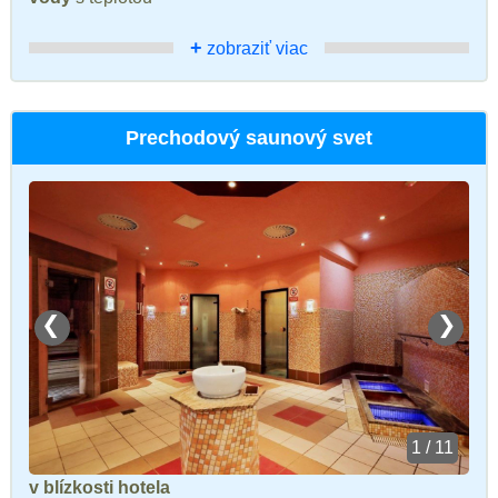
+
zobraziť viac
Prechodový saunový svet
❮
❯
1 / 11
v blízkosti hotela