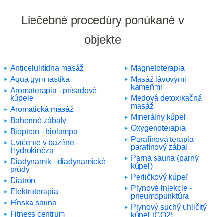
Liečebné procedúry ponúkané v
objekte
Anticelulitídna masáž
Magnetoterapia
Aqua gymnastika
Masáž lávovými
kameňmi
Aromaterapia - prísadové
kúpele
Medová detoxikačná
masáž
Aromatická masáž
Minerálny kúpeľ
Bahenné zábaly
Oxygenoterapia
Bioptron - biolampa
Parafínová terapia -
Cvičenie v bazéne -
parafínový zábal
Hydrokinéza
Parná sauna (parný
Diadynamik - diadynamické
kúpeľ)
prúdy
Perličkový kúpeľ
Diatrón
Plynové injekcie -
Elektroterapia
pneumopunktúra
Fínska sauna
Plynový suchý uhličitý
Fitness centrum
kúpeľ (CO2)