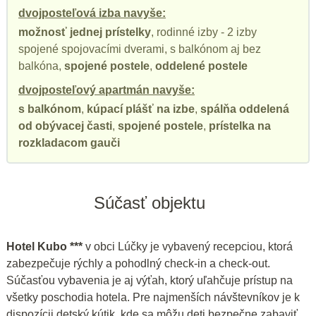
dvojposteľová izba navyše:
možnosť jednej prístelky
, rodinné izby - 2 izby
spojené spojovacími dverami, s balkónom aj bez
balkóna,
spojené postele
,
oddelené postele
dvojposteľový apartmán navyše:
s balkónom
,
kúpací plášť na izbe
,
spálňa oddelená
od obývacej časti
,
spojené postele
,
prístelka na
rozkladacom gauči
Súčasť objektu
Hotel Kubo ***
v obci Lúčky je vybavený recepciou, ktorá
zabezpečuje rýchly a pohodlný check-in a check-out.
Súčasťou vybavenia je aj výťah, ktorý uľahčuje prístup na
všetky poschodia hotela. Pre najmenších návštevníkov je k
dispozícii detský kútik, kde sa môžu deti bezpečne zabaviť.