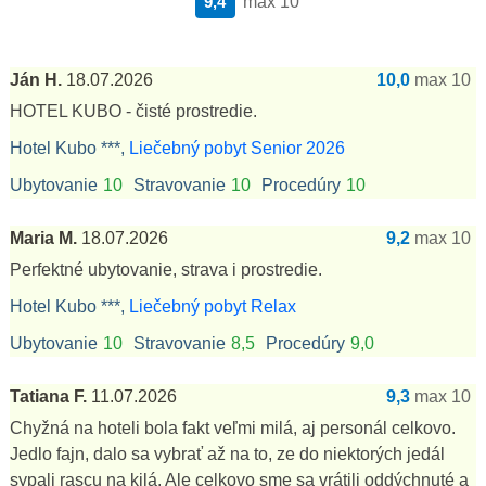
9,4
max 10
Ján H.
18.07.2026
10,0
max 10
HOTEL KUBO - čisté prostredie.
Hotel Kubo ***,
Liečebný pobyt Senior 2026
Ubytovanie
10
Stravovanie
10
Procedúry
10
Maria M.
18.07.2026
9,2
max 10
Perfektné ubytovanie, strava i prostredie.
Hotel Kubo ***,
Liečebný pobyt Relax
Ubytovanie
10
Stravovanie
8,5
Procedúry
9,0
Tatiana F.
11.07.2026
9,3
max 10
Chyžná na hoteli bola fakt veľmi milá, aj personál celkovo.
Jedlo fajn, dalo sa vybrať až na to, ze do niektorých jedál
sypali rascu na kilá. Ale celkovo sme sa vrátili oddýchnuté a