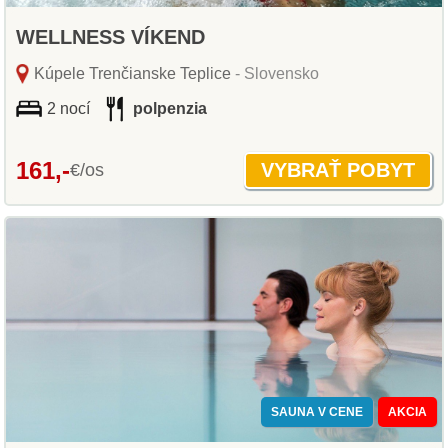
WELLNESS VÍKEND
Kúpele Trenčianske Teplice
- Slovensko
2 nocí
polpenzia
161,-
€/os
SAUNA V CENE
AKCIA