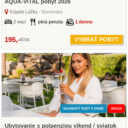
AQUA-VITAL pobyt 2026
Kúpele Lúčky
- Slovensko
2 nocí
plná penzia
1 denne
195,-
€/os
SAUNOVÝ SVET V CENE
AKCIA
Ubytovanie s polpenziou víkend / sviatok