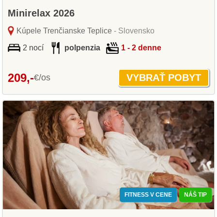
Minirelax 2026
Kúpele Trenčianske Teplice
- Slovensko
2 nocí
polpenzia
1 - 2 denne
209,-
€/os
FITNESS V CENE
NÁŠ TIP