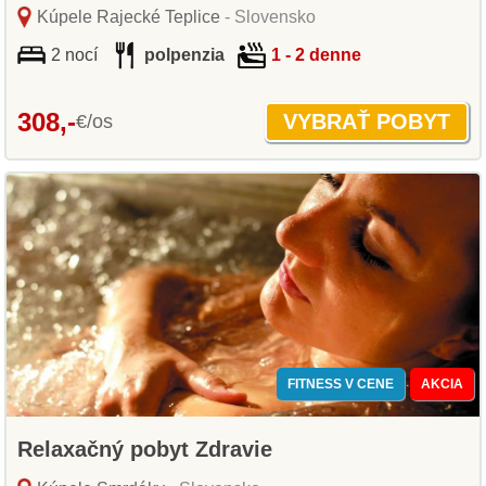
Kúpele Rajecké Teplice
- Slovensko
2 nocí
polpenzia
1 - 2 denne
308,-
€/os
FITNESS V CENE
AKCIA
Relaxačný pobyt Zdravie