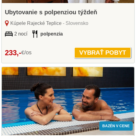
Ubytovanie s polpenziou týždeň
Kúpele Rajecké Teplice
- Slovensko
2 nocí
polpenzia
233,-
€/os
BAZÉN V CENE