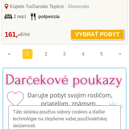
Kúpele Turčianske Teplice
- Slovensko
2 nocí
polpenzia
161,-
€/os
<
1
2
3
4
5
>
Táto stránka používa súbory cookies a ďalšie
technológie na zlepšenie vašej používateľskej
skúsenosti.