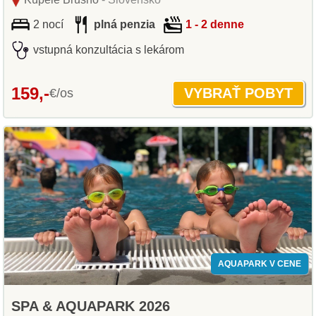
2 nocí
plná penzia
1 - 2 denne
vstupná konzultácia s lekárom
159,-
€/os
AQUAPARK V CENE
SPA & AQUAPARK 2026