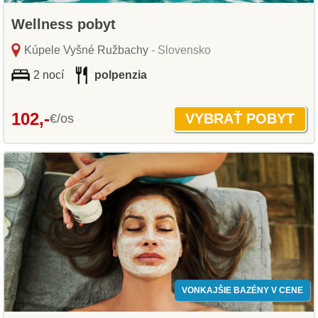
Wellness pobyt
Kúpele Vyšné Ružbachy
- Slovensko
2 nocí
polpenzia
102,-
€/os
VONKAJŠIE BAZÉNY V CENE