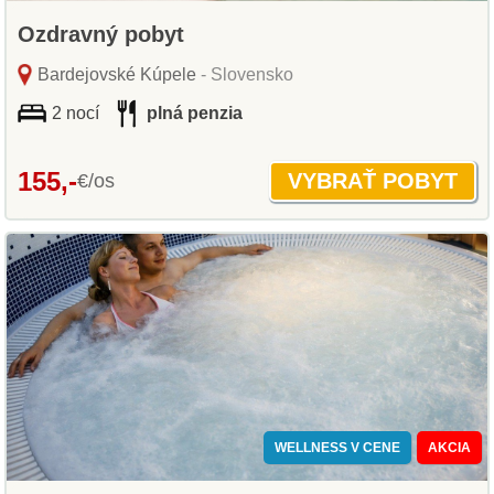
Ozdravný pobyt
Bardejovské Kúpele
- Slovensko
2 nocí
plná penzia
155,-
€/os
WELLNESS V CENE
AKCIA