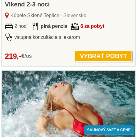
Víkend 2-3 noci
Kúpele Sklené Teplice
- Slovensko
2 nocí
plná penzia
6 za pobyt
vstupná konzultácia s lekárom
219,-
€/os
SAUNOVÝ SVET V CENE