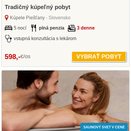
Tradičný kúpeľný pobyt
Kúpele Piešťany
- Slovensko
5 nocí
plná penzia
3 denne
vstupná konzultácia s lekárom
598,-
€/os
SAUNOVÝ SVET V CENE