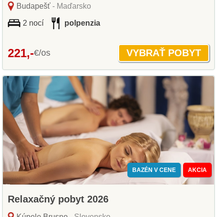
Budapešť
- Maďarsko
2 nocí
polpenzia
221,-
€/os
BAZÉN V CENE
AKCIA
Relaxačný pobyt 2026
Kúpele Brusno
- Slovensko