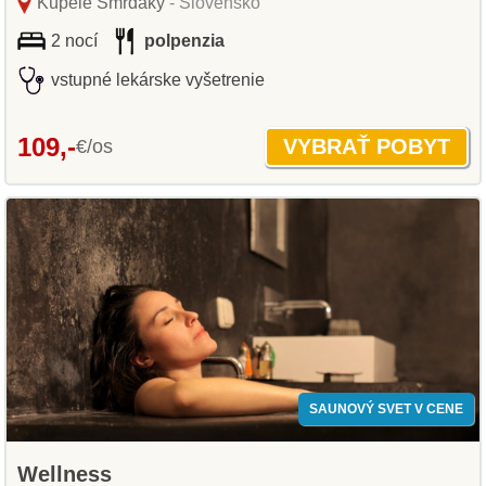
Kúpele Smrdáky
- Slovensko
2 nocí
polpenzia
vstupné lekárske vyšetrenie
109,-
€/os
SAUNOVÝ SVET V CENE
Wellness