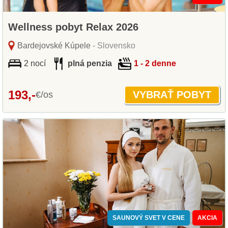
Wellness pobyt Relax 2026
Bardejovské Kúpele
- Slovensko
2 nocí
plná penzia
1 - 2 denne
193,-
€/os
SAUNOVÝ SVET V CENE
AKCIA