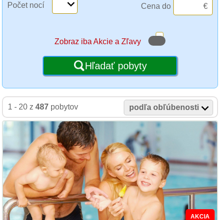
Počet nocí
Cena do
€
Zobraz iba Akcie a Zľavy
Hľadať pobyty
1 - 20 z
487
pobytov
podľa obľúbenosti
AKCIA