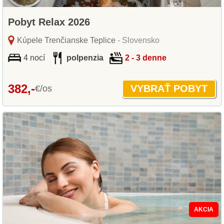
Pobyt Relax 2026
Kúpele Trenčianske Teplice
- Slovensko
4 nocí
polpenzia
2 - 3 denne
382,-
€/os
AKCIA