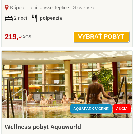
Kúpele Trenčianske Teplice
- Slovensko
2 nocí
polpenzia
219,-
€/os
AQUAPARK V CENE
AKCIA
Wellness pobyt Aquaworld