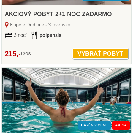
AKCIOVÝ POBYT 2+1 NOC ZADARMO
Kúpele Dudince
- Slovensko
3 nocí
polpenzia
215,-
€/os
BAZÉN V CENE
AKCIA