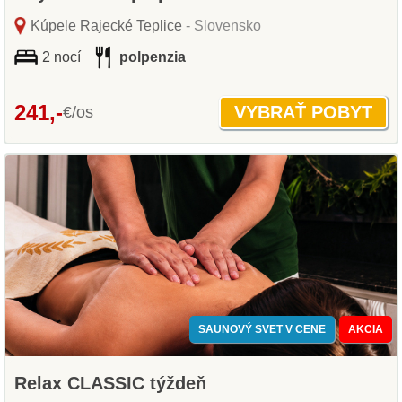
Kúpele Rajecké Teplice
- Slovensko
2 nocí
polpenzia
241,-
€/os
SAUNOVÝ SVET V CENE
AKCIA
Relax CLASSIC týždeň