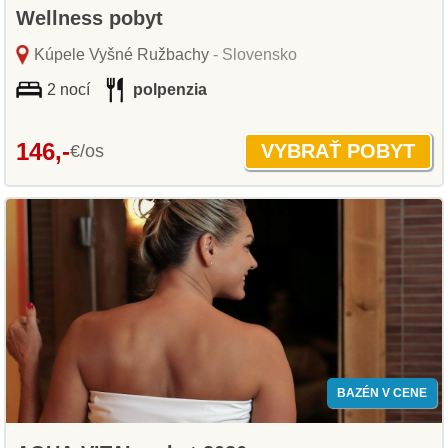
Wellness pobyt
Kúpele Vyšné Ružbachy
- Slovensko
2 nocí
polpenzia
146,-
€/os
BAZÉN V CENE