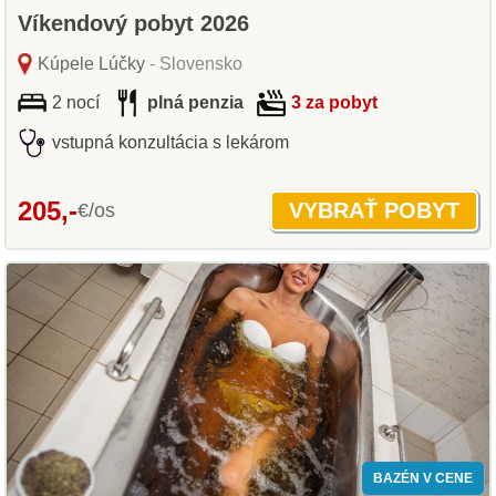
Víkendový pobyt 2026
Kúpele Lúčky
- Slovensko
2 nocí
plná penzia
3 za pobyt
vstupná konzultácia s lekárom
205,-
€/os
BAZÉN V CENE