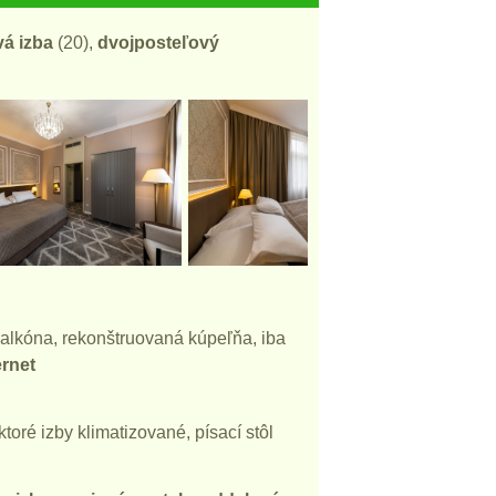
á izba
(20),
dvojposteľový
balkóna, rekonštruovaná kúpeľňa, iba
ernet
ektoré izby klimatizované, písací stôl