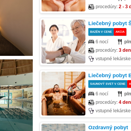
procedúry:
2 - 3
Liečebný pobyt
BAZÉN V CENE
AKCIA
6 nocí
pl
procedúry:
3 de
vstupné lekárske
Liečebný pobyt 
SAUNOVÝ SVET V CENE
A
6 nocí
pl
procedúry:
4 de
vstupné lekárske
Ozdravný pobyt