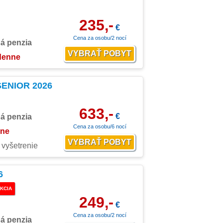
235,-
€
Cena za osobu/2 nocí
ná penzia
 denne
SENIOR 2026
633,-
€
ná penzia
Cena za osobu/6 nocí
nne
 vyšetrenie
6
KCIA
249,-
€
Cena za osobu/2 nocí
ná penzia