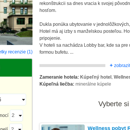
rekonštrukcii sa dnes vracia k svojej pôvod
hosťom.
Dukla ponúka ubytovanie v jednolôžkových,
Hotel má aj izby s manželskou posteľou. Ho
pripojenie.
V hoteli sa nachádza Lobby bar, kde sa pre
tky recenzie (1)
formou bufetu. ...
+
zobraziť
Zameranie hotela:
Kúpeľný hotel
,
Wellnes
Kúpeľná liečba:
minerálne kúpele
Vyberte si
nocí
Wellness pobyt 
pelí