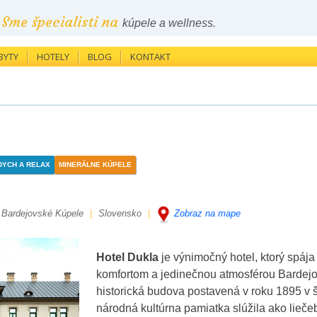
Sme špecialisti na
kúpele a wellness.
BYTY
HOTELY
BLOG
KONTAKT
DYCH A RELAX
MINERÁLNE KÚPELE
 Bardejovské Kúpele
|
Slovensko
|
Zobraz na mape
Hotel Dukla
je výnimočný hotel, ktorý spáj
komfortom a jedinečnou atmosférou Bardejo
historická budova postavená v roku 1895 v š
národná kultúrna pamiatka slúžila ako lieč