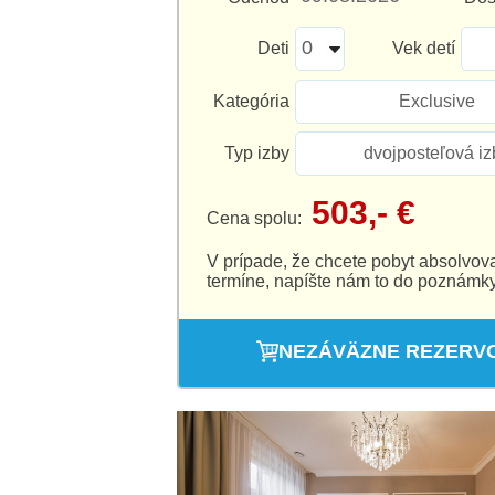
Deti
Vek detí
Kategória
Exclusive
Typ izby
dvojposteľová iz
503,- €
Cena spolu:
V prípade, že chcete pobyt absolvov
termíne, napíšte nám to do poznámky
NEZÁVÄZNE REZERV