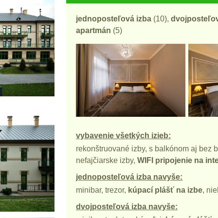
jednoposteľová izba
(10),
dvojposteľov
apartmán
(5)
vybavenie všetkých izieb:
rekonštruované izby, s balkónom aj bez 
nefajčiarske izby,
WIFI pripojenie na int
jednoposteľová izba navyše:
minibar, trezor,
kúpací plášť na izbe
, ni
dvojposteľová izba navyše: