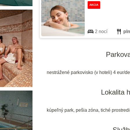
AKCIA
2 nocí
pl
Parkova
nestrážené parkovisko (v hoteli) 4 eur/d
Lokalita 
kúpeľný park, pešia zóna, tiché prostred
Služb