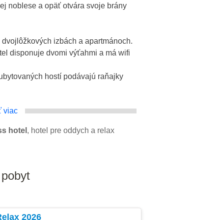
nej noblese a opäť otvára svoje brány
 dvojlôžkových izbách a apartmánoch.
tel disponuje dvomi výťahmi a má wifi
 ubytovaných hostí podávajú raňajky
 viac
s hotel
, hotel pre oddych a relax
 pobyt
Relax 2026