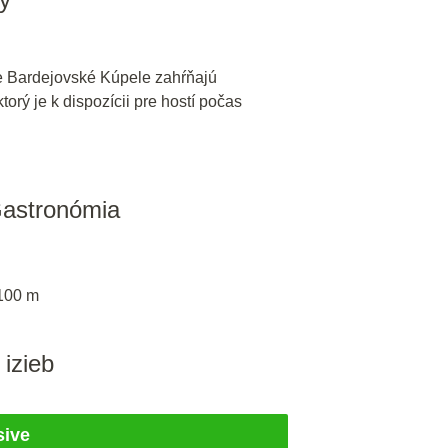
 Bardejovské Kúpele zahŕňajú
orý je k dispozícii pre hostí počas
Gastronómia
 100 m
 izieb
sive