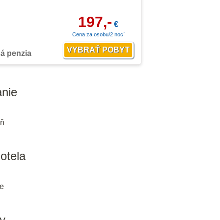
197,-
€
Cena za osobu/2 nocí
ná penzia
nie
eň
hotela
ie
y