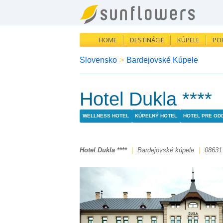
HOME
DESTINÁCIE
KÚPELE
PO
Slovensko
>
Bardejovské Kúpele
Hotel Dukla ****
WELLNESS HOTEL
KÚPEĽNÝ HOTEL
HOTEL PRE OD
Hotel Dukla ****
|
Bardejovské kúpele
|
08631