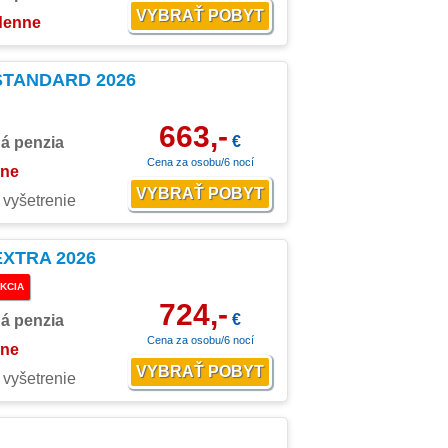
 denne
 ŠTANDARD 2026
663,-
€
ná penzia
Cena za osobu/6 nocí
nne
 vyšetrenie
EXTRA 2026
KCIA
724,-
€
ná penzia
Cena za osobu/6 nocí
nne
 vyšetrenie