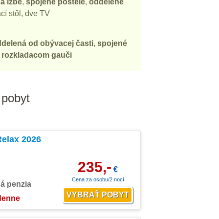
a izbe
,
spojené postele
,
oddelené
ací stôl, dve TV
delená od obývacej časti
,
spojené
a rozkladacom gauči
 pobyt
Relax 2026
235,-
€
Cena za osobu/2 nocí
ná penzia
 denne