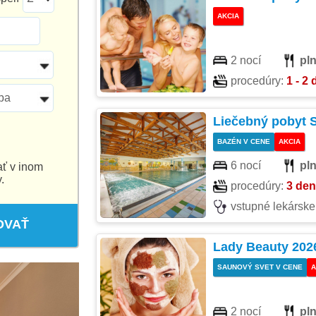
AKCIA
2 nocí
pl
procedúry:
1 - 2
ba
Liečebný pobyt 
BAZÉN V CENE
AKCIA
6 nocí
pl
ať v inom
.
procedúry:
3 de
vstupné lekárske
OVAŤ
Lady Beauty 202
SAUNOVÝ SVET V CENE
A
2 nocí
pl