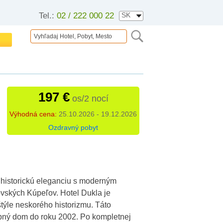
Tel.:
02 / 222 000 22
197 €
os/2 nocí
Výhodná cena:
25.10.2026 - 19.12.2026
Ozdravný pobyt
a historickú eleganciu s moderným
vských Kúpeľov. Hotel Dukla je
týle neskorého historizmu. Táto
ebný dom do roku 2002. Po kompletnej