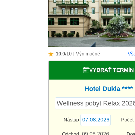
10,0
/10
|
Výnimočné
Vše
VYBRAŤ TERMÍN
Hotel Dukla ****
Nástup
Počet 
Odchod
Dos