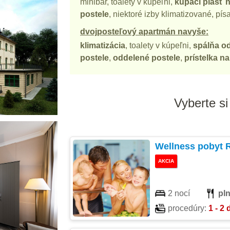
minibar, toalety v kúpeľni,
kúpací plášť n
postele
, niektoré izby klimatizované, pís
dvojposteľový apartmán navyše:
klimatizácia
, toalety v kúpeľni,
spálňa od
postele
,
oddelené postele
,
prístelka n
Vyberte si
Wellness pobyt 
AKCIA
2 nocí
pl
procedúry:
1 - 2