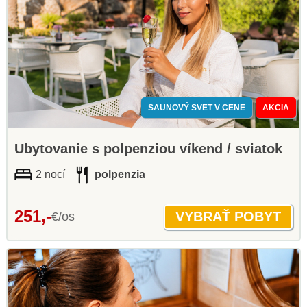
SAUNOVÝ SVET V CENE
AKCIA
Ubytovanie s polpenziou víkend / sviatok
2 nocí
polpenzia
251,-
€/os