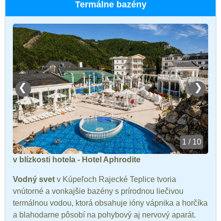
Termálne bazény
❮
❯
1 / 10
v blízkosti hotela - Hotel Aphrodite
Vodný svet
v Kúpeľoch Rajecké Teplice tvoria
vnútorné a vonkajšie bazény s prírodnou liečivou
termálnou vodou, ktorá obsahuje ióny vápnika a horčíka
a blahodarne pôsobí na pohybový aj nervový aparát.