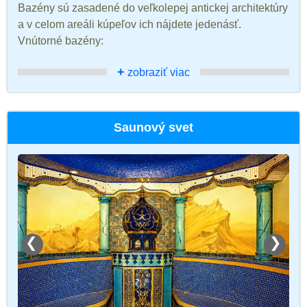
Bazény sú zasadené do veľkolepej antickej architektúry
a v celom areáli kúpeľov ich nájdete jedenásť.
Vnútorné bazény:
+
zobraziť viac
Saunový svet
❮
❯