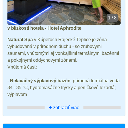
1 / 8
v blízkosti hotela - Hotel Aphrodite
Natural Spa
v Kúpeľoch Rajecké Teplice je zóna
vybudovaná v prírodnom duchu - so zrubovými
saunami, vnútornými aj vonkajšími termálnymi bazénmi
a pokojnými oddychovými zónami.
Vnútorná časť:
-
Relaxačný výplavový bazén
: prírodná termálna voda
34 - 35 °C, hydromasážne trysky a perličkové ležadlá;
výplavom
+
zobraziť viac