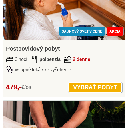
SAUNOVÝ SVET V CENE
AKCIA
Postcovidový pobyt
3 nocí
polpenzia
2 denne
vstupné lekárske vyšetrenie
479,-
€/os