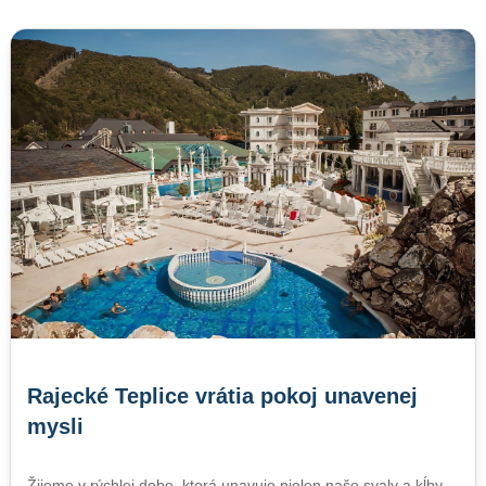
Rajecké Teplice vrátia pokoj unavenej
mysli
Žijeme v rýchlej dobe, ktorá unavuje nielen naše svaly a kĺby,