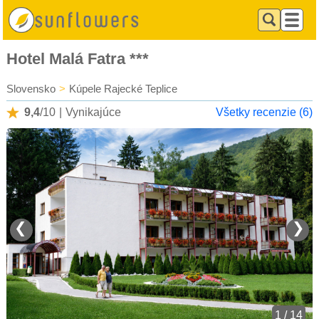
Hotel Malá Fatra ***
Slovensko
>
Kúpele Rajecké Teplice
9,4
/10
|
Vynikajúce
Všetky recenzie (6)
❮
❯
1 / 14