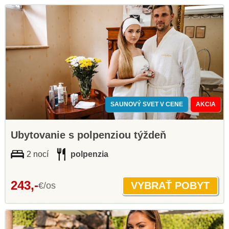
SAUNOVÝ SVET V CENE
AKCIA
Ubytovanie s polpenziou týždeň
2 nocí
polpenzia
243,-
€/os