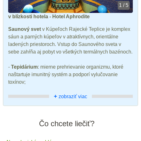
1 / 5
v blízkosti hotela - Hotel Aphrodite
Saunový svet
v Kúpeľoch Rajecké Teplice je komplex
sáun a parných kúpeľov v atraktívnych, orientálne
ladených priestoroch. Vstup do Saunového sveta v
sebe zahŕňa aj pobyt vo všetkých termálnych bazénoch.
-
Tepidárium
: mierne prehrievanie organizmu, ktoré
naštartuje imunitný systém a podporí vylučovanie
toxínov;
+
zobraziť viac
Čo chcete liečiť?