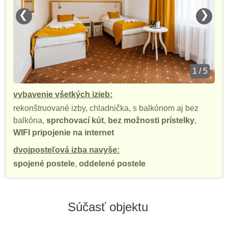
❮
❯
1 / 5
vybavenie všetkých izieb:
rekonštruované izby, chladnička, s balkónom aj bez
balkóna,
sprchovací kút
,
bez možnosti prístelky
,
WIFI pripojenie na internet
dvojposteľová izba navyše:
spojené postele
,
oddelené postele
Súčasť objektu