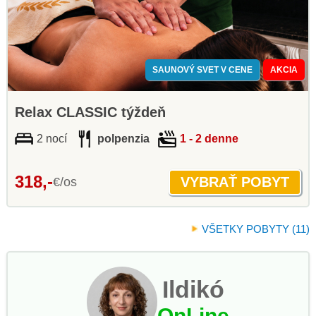
SAUNOVÝ SVET V CENE
AKCIA
Relax CLASSIC týždeň
2 nocí
polpenzia
1 - 2 denne
318,-
€/os
VŠETKY POBYTY (11)
Ildikó
OnLine