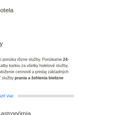
hotela
y
ci ponúka rôzne služby. Ponúkame
24-
tby kartou za všetky hotelové služby.
loženie cenností a predaj základných
ť služby
prania a žehlenia bielizne
ziť viac
Gastronómia