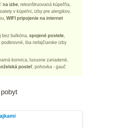
ť na izbe
, rekonštruovaná kúpeľňa,
oalety v kúpeľni, izby pre alergikov,
bu,
WIFI pripojenie na internet
j bez balkóna,
spojené postele
,
ú podkrovné, iba nefajčiarske izby
ovarná konvica, luxusne zariadené,
nželská posteľ
, pohovka - gauč
 pobyt
ňajkami