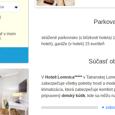
ba
)
Parkova
ať v inom
strážené parkovisko (v blízkosti hotela) 
.
hoteli), garáže (v hoteli) 15 eur/deň
A
Súčasť ob
V
Hoteli Lomnica*****
v Tatranskej Lomni
zabezpečuje všetky potreby hostí a mode
klimatizácia, ktorá zabezpečuje komfort 
pripravený
detský kútik
, kde sa môžu n
+
zobra