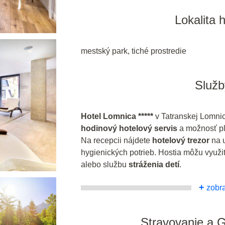
Lokalita 
mestský park, tiché prostredie
Služb
Hotel Lomnica *****
v Tatranskej Lomni
hodinový hotelový servis
a možnosť pla
Na recepcii nájdete
hotelový trezor
na u
hygienických potrieb. Hostia môžu využi
alebo službu
stráženia detí
.
+
zobra
Stravovanie a 