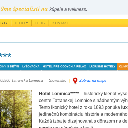
Sme špecialisti na
kúpele a wellness.
BYTY
HOTELY
BLOG
KONTAKT
***
INY S DEŤMI
LYŽOVAČKA
HOTEL PRE ODDYCH A RELAX
LUXUSNE HOTELY
KLIMA
05960 Tatranská Lomnica
|
Slovensko
|
Zobraz na mape
Hotel Lomnica*****
– historický klenot Vys
centre Tatranskej Lomnice s nádherným výh
Tento ikonický hotel z roku 1893 ponúka
lu
jedinečnú kombináciu histórie a moderného
Každá izba je dizajnovaná s dôrazom na det
servis
pre náročných hostí.