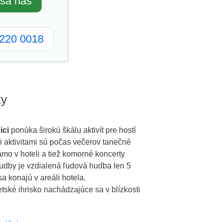
 sa nás
2220 0018
ty
ici
ponúka širokú škálu aktivít pre hostí
 aktivitami sú počas večerov tanečné
amo v hoteli a tiež komorné koncerty
hudby je vzdialená ľudová hudba len 5
a konajú v areáli hotela.
tské ihrisko nachádzajúce sa v blízkosti