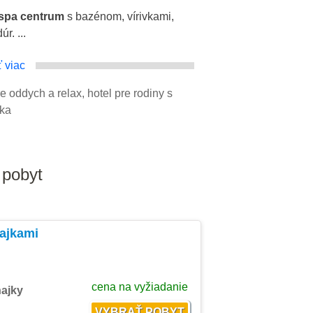
 spa centrum
s bazénom, vírivkami,
. ...
 viac
re oddych a relax, hotel pre rodiny s
čka
 pobyt
ňajkami
cena na vyžiadanie
ňajky