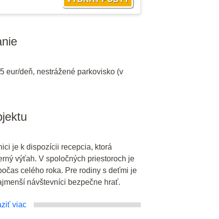
nie
15 eur/deň, nestrážené parkovisko (v
jektu
ci je k dispozícii recepcia, ktorá
rný výťah. V spoločných priestoroch je
počas celého roka. Pre rodiny s deťmi je
ajmenší návštevníci bezpečne hrať.
ziť viac