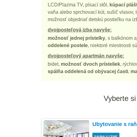
LCD/Plazma TV, písací stôl,
kúpací pláš
vaňa alebo sprchovací kút, sušič vlasov, t
možnosť objednať detskú postieľku na iz
dvojposteľová izba navyše:
možnosť jednej prístelky
, s balkónom a
oddelené postele
, niektoré miestnosti s
dvojposteľový apartmán navyše:
bidet,
možnosť dvoch prísteliek
, rýchl
spálňa oddelená od obývacej časti
,
ma
Vyberte si
Ubytovanie s ra
SAUNA V CENE