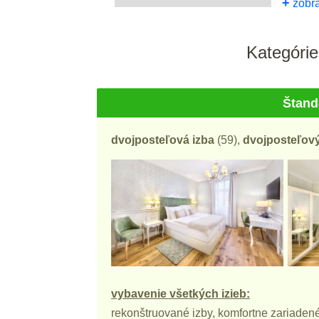
+
zobra
Kategórie
Štand
dvojposteľová izba
(59),
dvojposteľov
vybavenie všetkých izieb:
rekonštruované izby, komfortne zariaden