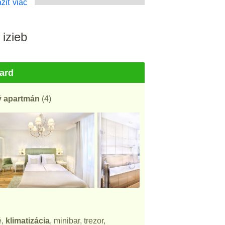
ziť viac
 izieb
ard
ý apartmán
(4)
é,
klimatizácia
, minibar, trezor,