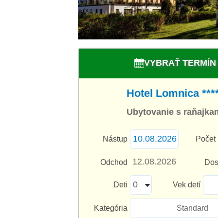
VYBRAŤ TERMÍN
Hotel Lomnica ***
Ubytovanie s raňajka
Nástup
Počet 
Odchod
Dos
Deti
Vek detí
Kategória
Štandard