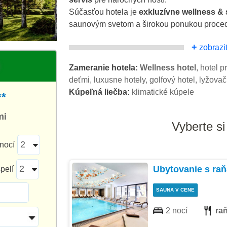
Súčasťou hotela je
exkluzívne wellness &
saunovým svetom a širokou ponukou procedúr
+
zobraziť
Zameranie hotela:
Wellness hotel
, hotel p
deťmi, luxusne hotely, golfový hotel, lyžova
Kúpeľná liečba:
klimatické kúpele
**
mi
Vyberte si
nocí
Ubytovanie s ra
pelí
SAUNA V CENE
2 nocí
ra