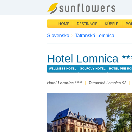
HOME
DESTINÁCIE
KÚPELE
PO
Slovensko
>
Tatranská Lomnica
Hotel Lomnica **
WELLNESS HOTEL
GOLFOVÝ HOTEL
HOTEL PRE ROD
Hotel Lomnica *****
|
Tatranská Lomnica 92
|