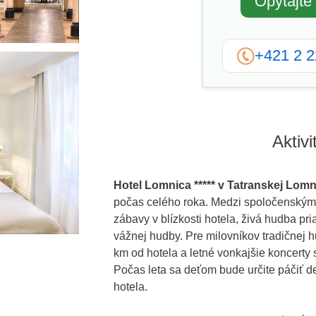
Opýtajte
+421 2 
Aktivi
Hotel Lomnica ***** v Tatranskej Lomn
počas celého roka. Medzi spoločenskými
zábavy v blízkosti hotela, živá hudba pri
vážnej hudby. Pre milovníkov tradičnej 
km od hotela a letné vonkajšie koncerty s
Počas leta sa deťom bude určite páčiť de
hotela.