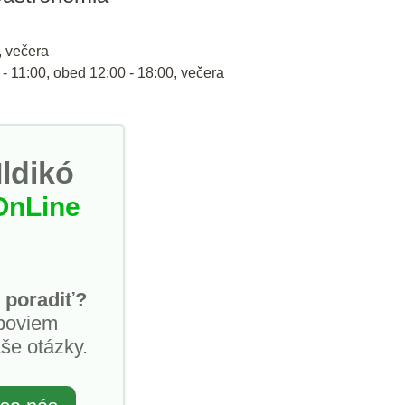
, večera
 - 11:00, obed 12:00 - 18:00, večera
Ildikó
OnLine
 poradiť?
poviem
še otázky.