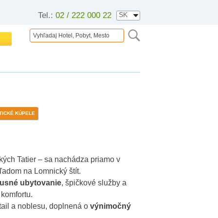
Tel.:
02 / 222 000 22
TICKÉ KÚPELE
okých Tatier – sa nachádza priamo v
ľadom na Lomnický štít.
xusné ubytovanie
, špičkové služby a
 komfortu.
ail a noblesu, doplnená o
výnimočný