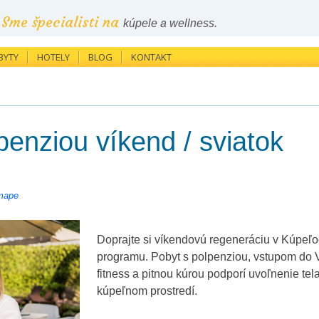
Sme špecialisti na
kúpele a wellness.
BYTY
HOTELY
BLOG
KONTAKT
penziou víkend / sviatok
mape
Doprajte si víkendovú regeneráciu v Kúpeľ
programu. Pobyt s polpenziou, vstupom do
fitness a pitnou kúrou podporí uvoľnenie tel
kúpeľnom prostredí.