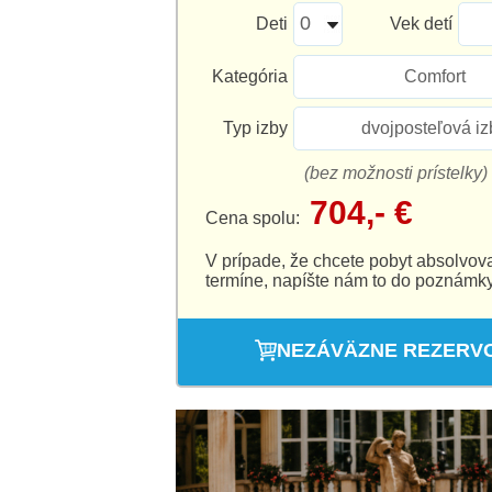
Deti
Vek detí
Kategória
Comfort
Typ izby
dvojposteľová iz
(bez možnosti prístelky)
704,- €
Cena spolu:
V prípade, že chcete pobyt absolvov
termíne, napíšte nám to do poznámky
NEZÁVÄZNE REZERV