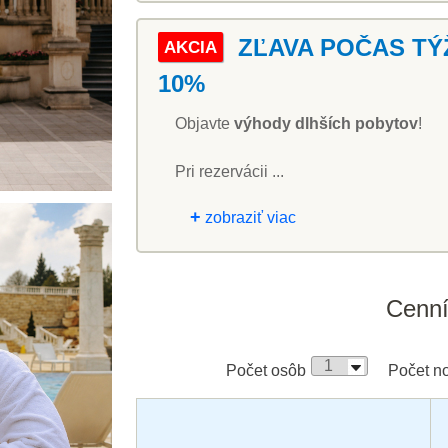
ZĽAVA POČAS TÝ
AKCIA
10%
Objavte
výhody dlhších pobytov
!
Pri rezervácii ...
+
zobraziť viac
Cenn
Počet osôb
Počet no