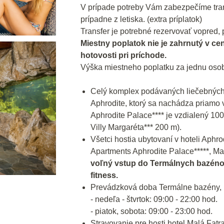
V prípade potreby Vám zabezpečíme trans
prípadne z letiska. (extra príplatok)
Transfer je potrebné rezervovať vopred, p
Miestny poplatok nie je zahrnutý v ce
hotovosti pri príchode.
Výška miestneho poplatku za jednu osob
Celý komplex podávaných liečebnýc
Aphrodite, ktorý sa nachádza priamo v
Aphrodite Palace**** je vzdialený 100
Villy Margaréta*** 200 m).
Všetci hostia ubytovaní v hoteli Aphro
Apartments Aphrodite Palace*****, Mal
voľný vstup do Termálnych bazénov
fitness.
Prevádzková doba Termálne bazény, 
- nedeľa - štvrtok: 09:00 - 22:00 hod.
- piatok, sobota: 09:00 - 23:00 hod.
Stravovanie pre hosti hotel Malá Fatra