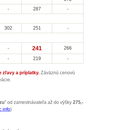
-
287
-
302
251
-
241
-
266
-
219
-
zľavy a príplatky.
Záväznú cenovú
ácie.
zu
” od zamestnávateľa až do výšky
275,-
c info
)