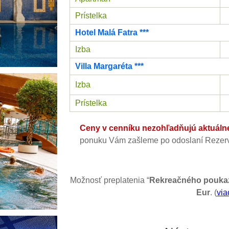
Prístelka
Hotel Malá Fatra ***
Izba
Villa Margaréta ***
Izba
Prístelka
Ceny v cenníku nezohľadňujú aktuálne 
ponuku Vám zašleme po odoslaní Rezerv
Možnosť preplatenia “
Rekreačného pouka
Eur
. (
via