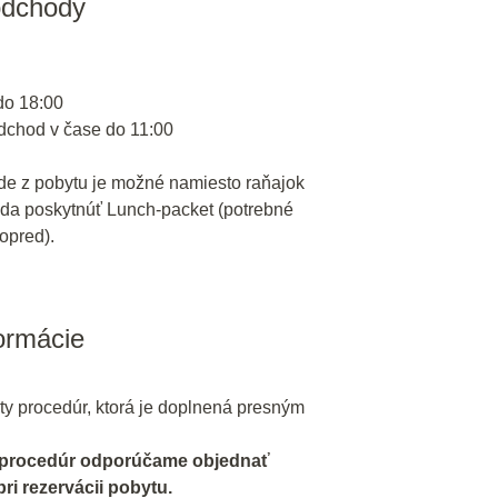
odchody
do 18:00
odchod v čase do 11:00
de z pobytu je možné namiesto raňajok
da poskytnúť Lunch-packet (potrebné
opred).
formácie
ty procedúr, ktorá je doplnená presným
 procedúr odporúčame objednať
i rezervácii pobytu.