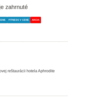
je zahrnuté
CENE
FITNESS V CENE
AKCIA
ovej reštaurácii hotela Aphrodite