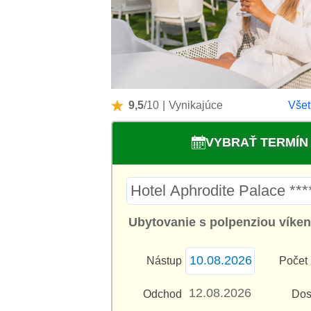
9,5
/10
|
Vynikajúce
Všet
VYBRAŤ TERMÍN
Ubytovanie s polpenziou víkend
Nástup
Počet 
Odchod
Dos