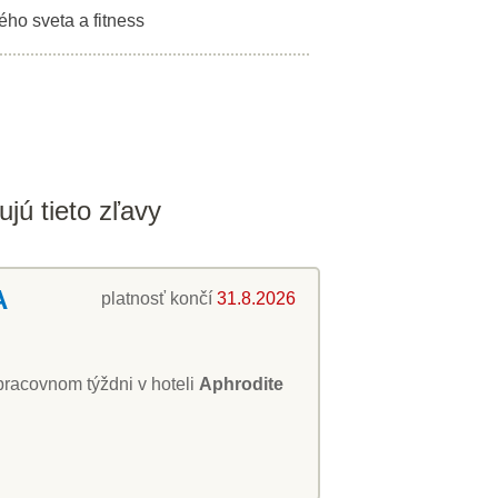
ho sveta a fitness
jú tieto zľavy
A
platnosť končí
31.8.2026
pracovnom týždni v hoteli
Aphrodite