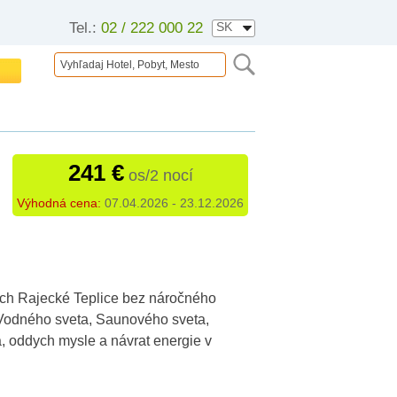
Tel.:
02 / 222 000 22
241 €
os/2 nocí
Výhodná cena:
07.04.2026 - 23.12.2026
och Rajecké Teplice bez náročného
 Vodného sveta, Saunového sveta,
a, oddych mysle a návrat energie v