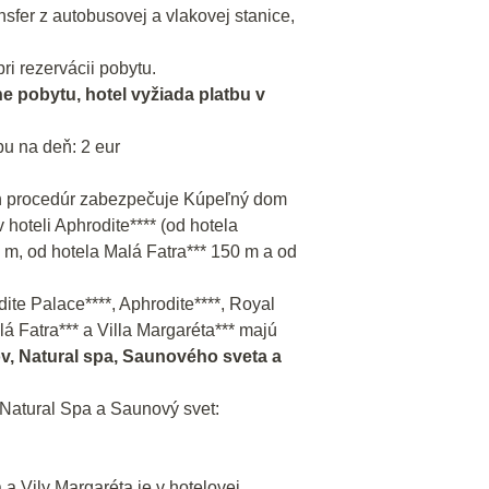
fer z autobusovej a vlakovej stanice,
ri rezervácii pobytu.
ne pobytu, hotel vyžiada platbu v
u na deň: 2 eur
h procedúr zabezpečuje Kúpeľný dom
 hoteli Aphrodite**** (od hotela
 m, od hotela Malá Fatra*** 150 m a od
dite Palace****, Aphrodite****, Royal
á Fatra*** a Villa Margaréta*** majú
, Natural spa, Saunového sveta a
Natural Spa a Saunový svet:
 a Vily Margaréta je v hotelovej