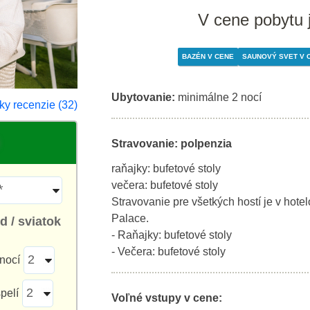
V cene pobytu 
BAZÉN V CENE
SAUNOVÝ SVET V 
Ubytovanie:
minimálne 2 nocí
ky recenzie (32)
Stravovanie: polpenzia
raňajky: bufetové stoly
večera: bufetové stoly
Stravovanie pre všetkých hostí je v hotel
Palace.
 / sviatok
- Raňajky: bufetové stoly
- Večera: bufetové stoly
nocí
pelí
Voľné vstupy v cene: