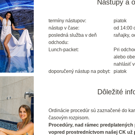
Nástupy a 
termíny nástupov:
piatok
nástup v čase:
od 14:00 
posledná služba v deň
raňajky, 
odchodu:
Lunch-packet:
Pri odcho
alebo obe
nahlásiť v
doporučený nástup na pobyt:
piatok
Dôležité in
Ordinácie procedúr sú zaznačené do kar
časovým rozpisom.
Procedúry, nad rámec predplatených
vopred prostredníctvom našej CK už pr