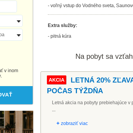
- voľný vstup do Vodného sveta, Saunové
Extra služby:
ba
- pitná kúra
Na pobyt sa vzťahu
ať v inom
.
LETNÁ 20% ZĽAV
AKCIA
POČAS TÝŽDŇA
OVAŤ
Letná akcia na pobyty prebiehajúce v 
...
+
zobraziť viac