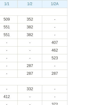
1/1
1/2
1/2A
509
352
-
551
382
-
551
382
-
-
-
407
-
-
462
-
-
523
-
287
-
-
287
287
-
332
-
412
-
-
-
-
372