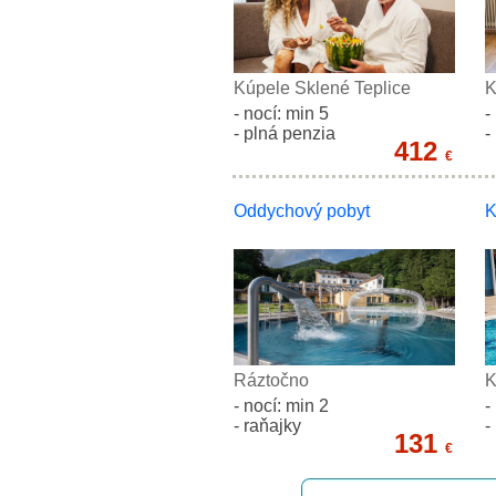
Kúpele Sklené Teplice
K
- nocí: min 5
-
- plná penzia
-
412
€
Oddychový pobyt
K
Ráztočno
K
- nocí: min 2
-
- raňajky
-
131
€