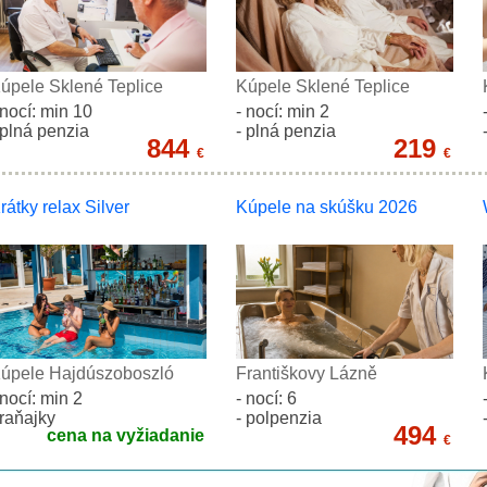
úpele Sklené Teplice
Kúpele Sklené Teplice
 nocí: min 10
- nocí: min 2
 plná penzia
- plná penzia
844
219
€
€
rátky relax Silver
Kúpele na skúšku 2026
úpele Hajdúszoboszló
Františkovy Lázně
 nocí: min 2
- nocí: 6
 raňajky
- polpenzia
494
cena na vyžiadanie
€