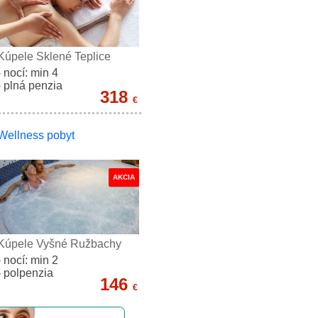
Kúpele Sklené Teplice
- nocí: min 4
- plná penzia
318
€
Wellness pobyt
AKCIA
Kúpele Vyšné Ružbachy
- nocí: min 2
- polpenzia
146
€