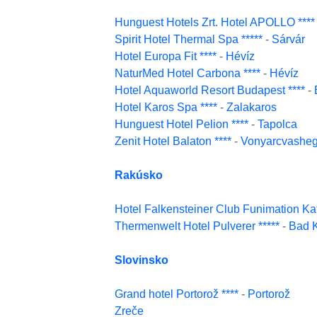
Hunguest Hotels Zrt. Hotel APOLLO ****
Spirit Hotel Thermal Spa *****
-
Sárvár
Hotel Europa Fit ****
-
Hévíz
NaturMed Hotel Carbona ****
-
Hévíz
Hotel Aquaworld Resort Budapest ****
-
Hotel Karos Spa ****
-
Zalakaros
Hunguest Hotel Pelion ****
-
Tapolca
Zenit Hotel Balaton ****
-
Vonyarcvashe
Rakúsko
Hotel Falkensteiner Club Funimation Kat
Thermenwelt Hotel Pulverer *****
-
Bad K
Slovinsko
Grand hotel Portorož ****
-
Portorož
Zreče