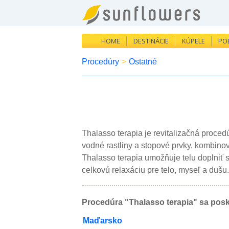
HOME
DESTINÁCIE
KÚPELE
PO
Procedúry
>
Ostatné
Thalasso terapia je revitalizačná proced
vodné rastliny a stopové prvky, kombino
Thalasso terapia umožňuje telu doplniť s
celkovú relaxáciu pre telo, myseľ a dušu.
Procedúra "Thalasso terapia" sa posk
Maďarsko