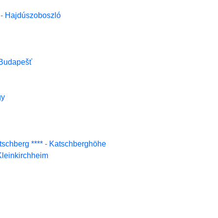
-
Hajdúszoboszló
Budapešť
gy
schberg ****
-
Katschberghöhe
leinkirchheim