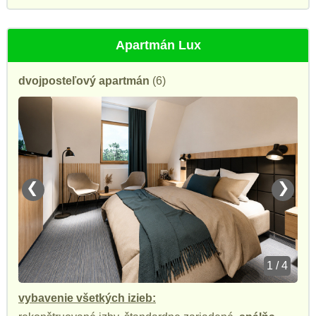
Apartmán Lux
dvojposteľový apartmán
(6)
❮
❯
1 / 4
vybavenie všetkých izieb: