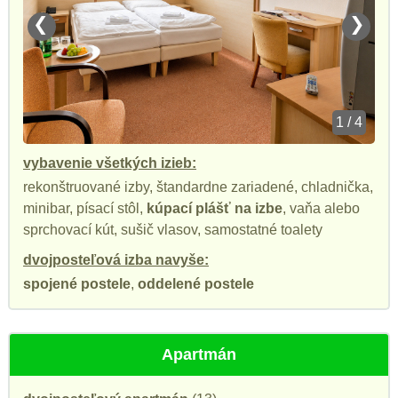
❮
❯
1 / 4
vybavenie všetkých izieb:
rekonštruované izby, štandardne zariadené, chladnička,
minibar, písací stôl,
kúpací plášť na izbe
, vaňa alebo
sprchovací kút, sušič vlasov, samostatné toalety
dvojposteľová izba navyše:
spojené postele
,
oddelené postele
Apartmán