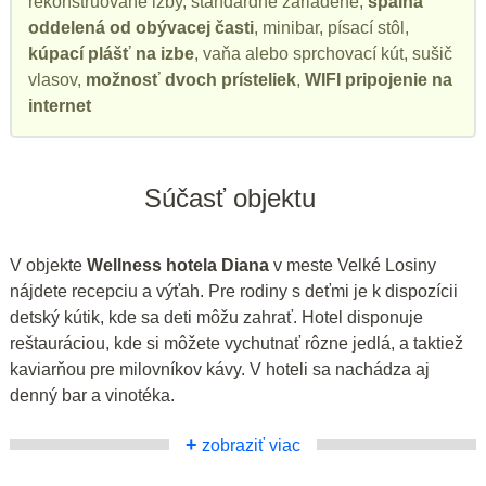
rekonštruované izby, štandardne zariadené,
spálňa
oddelená od obývacej časti
, minibar, písací stôl,
kúpací plášť na izbe
, vaňa alebo sprchovací kút, sušič
vlasov,
možnosť dvoch prísteliek
,
WIFI pripojenie na
internet
Súčasť objektu
V objekte
Wellness hotela Diana
v meste Velké Losiny
nájdete recepciu a výťah. Pre rodiny s deťmi je k dispozícii
detský kútik, kde sa deti môžu zahrať. Hotel disponuje
reštauráciou, kde si môžete vychutnať rôzne jedlá, a taktiež
kaviarňou pre milovníkov kávy. V hoteli sa nachádza aj
denný bar a vinotéka.
+
zobraziť viac