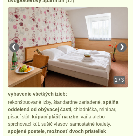
dvojposteľový apartmán
(13)
❮
❯
1 / 3
vybavenie všetkých izieb:
rekonštruované izby, štandardne zariadené,
spálňa
oddelená od obývacej časti
, chladnička, minibar,
písací stôl,
kúpací plášť na izbe
, vaňa alebo
sprchovací kút, sušič vlasov, samostatné toalety,
spojené postele
,
možnosť dvoch prísteliek