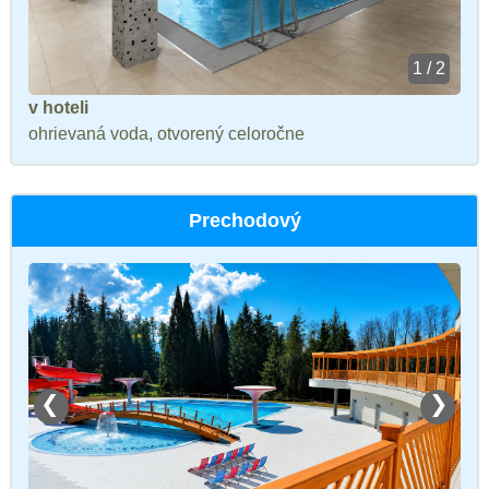
1 / 2
v hoteli
ohrievaná voda, otvorený celoročne
Prechodový
❮
❯