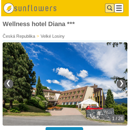
Wellness hotel Diana ***
Česká Republika
>
Velké Losiny
❮
❯
1 / 26