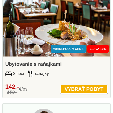
WHIRLPOOL V CENE
ZĽAVA 10%
Ubytovanie s raňajkami
2 nocí
raňajky
142,-
€/os
158,-