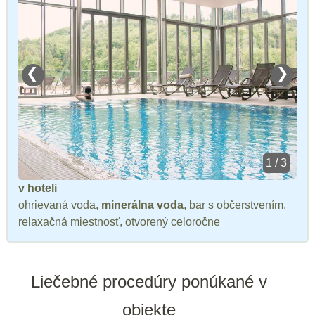
❮
❯
1 / 3
v hoteli
ohrievaná voda,
minerálna voda
, bar s občerstvením,
relaxačná miestnosť, otvorený celoročne
Liečebné procedúry ponúkané v
objekte