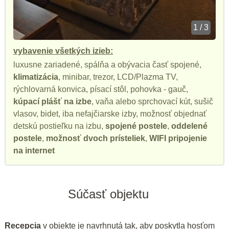
1 / 3
vybavenie všetkých izieb:
luxusne zariadené, spálňa a obývacia časť spojené,
klimatizácia
, minibar, trezor, LCD/Plazma TV,
rýchlovarná konvica, písací stôl, pohovka - gauč,
kúpací plášť na izbe
, vaňa alebo sprchovací kút, sušič
vlasov, bidet, iba nefajčiarske izby, možnosť objednať
detskú postieľku na izbu,
spojené postele
,
oddelené
postele
,
možnosť dvoch prísteliek
,
WIFI pripojenie
na internet
Súčasť objektu
Recepcia
v objekte je navrhnutá tak, aby poskytla hosťom