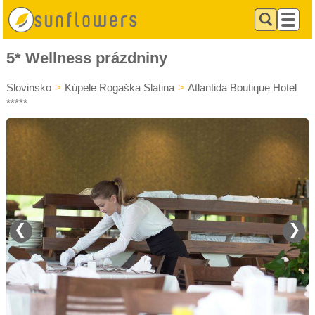
5* Wellness prázdniny
Slovinsko
>
Kúpele Rogaška Slatina
>
Atlantida Boutique Hotel
*****
❮
❯