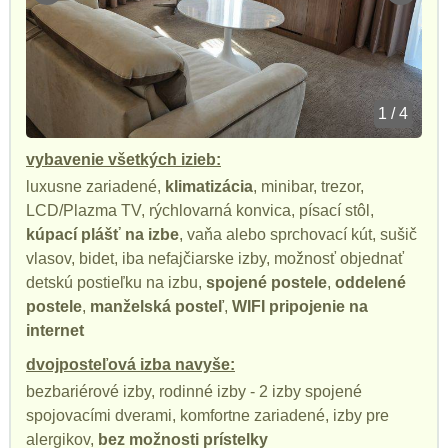
1 / 4
vybavenie všetkých izieb:
luxusne zariadené,
klimatizácia
, minibar, trezor,
LCD/Plazma TV, rýchlovarná konvica, písací stôl,
kúpací plášť na izbe
, vaňa alebo sprchovací kút, sušič
vlasov, bidet, iba nefajčiarske izby, možnosť objednať
detskú postieľku na izbu,
spojené postele
,
oddelené
postele
,
manželská posteľ
,
WIFI pripojenie na
internet
dvojposteľová izba navyše:
bezbariérové izby, rodinné izby - 2 izby spojené
spojovacími dverami, komfortne zariadené, izby pre
alergikov,
bez možnosti prístelky