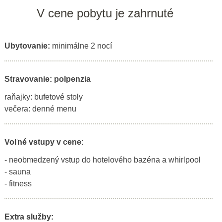
V cene pobytu je zahrnuté
Ubytovanie:
minimálne 2 nocí
Stravovanie: polpenzia
raňajky: bufetové stoly
večera: denné menu
Voľné vstupy v cene:
- neobmedzený vstup do hotelového bazéna a whirlpool
- sauna
- fitness
Extra služby: