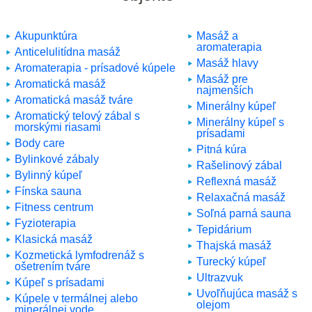
Akupunktúra
Masáž a
aromaterapia
Anticelulitídna masáž
Masáž hlavy
Aromaterapia - prísadové kúpele
Masáž pre
Aromatická masáž
najmenších
Aromatická masáž tváre
Minerálny kúpeľ
Aromatický telový zábal s
Minerálny kúpeľ s
morskými riasami
prísadami
Body care
Pitná kúra
Bylinkové zábaly
Rašelinový zábal
Bylinný kúpeľ
Reflexná masáž
Fínska sauna
Relaxačná masáž
Fitness centrum
Soľná parná sauna
Fyzioterapia
Tepidárium
Klasická masáž
Thajská masáž
Kozmetická lymfodrenáž s
Turecký kúpeľ
ošetrením tváre
Ultrazvuk
Kúpeľ s prísadami
Uvoľňujúca masáž s
Kúpele v termálnej alebo
olejom
minerálnej vode