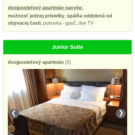
dvojposteľový apartmán navyše:
možnosť jednej prístelky
,
spálňa oddelená od
obývacej časti
, pohovka - gauč, dve TV
Junior Suite
dvojposteľový apartmán
(5)
❮
❯