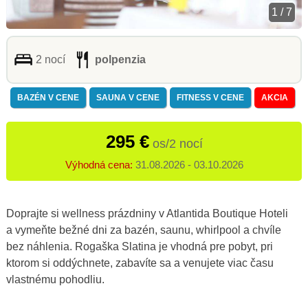
1 / 7
2 nocí
polpenzia
BAZÉN V CENE
SAUNA V CENE
FITNESS V CENE
AKCIA
295 €
os/2 nocí
Výhodná cena:
31.08.2026 - 03.10.2026
Doprajte si wellness prázdniny v Atlantida Boutique Hoteli
a vymeňte bežné dni za bazén, saunu, whirlpool a chvíle
bez náhlenia. Rogaška Slatina je vhodná pre pobyt, pri
ktorom si oddýchnete, zabavíte sa a venujete viac času
vlastnému pohodliu.