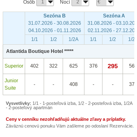
Osôb
Nocí
Sezóna B
Sezóna A
31.07.2026 - 30.08.2026
31.08.2026 - 03.10.20
04.10.2026 - 01.11.2026
02.11.2026 - 27.12.20
1/1
1/2
1/2A
1/1
1/2
1/2
Atlantida Boutique Hotel *****
295
Superior
402
322
625
376
56
Junior
-
-
408
-
-
37
Suite
Vysvetlivky:
1/1 - 1-posteľová izba, 1/2 - 2-posteľová izba, 1/2A
- 2-posteľový apartmán
Ceny v cenníku nezohľadňujú aktuálne zľavy a príplatky.
Záväznú cenovú ponuku Vám zašleme po odoslaní Rezervácie.