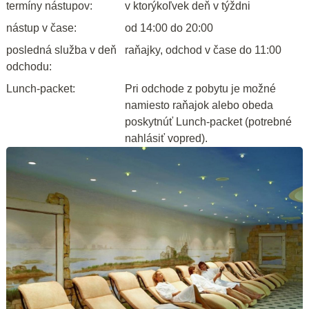
termíny nástupov:
v ktorýkoľvek deň v týždni
nástup v čase:
od 14:00 do 20:00
posledná služba v deň
raňajky, odchod v čase do 11:00
odchodu:
Lunch-packet:
Pri odchode z pobytu je možné
namiesto raňajok alebo obeda
poskytnúť Lunch-packet (potrebné
nahlásiť vopred).