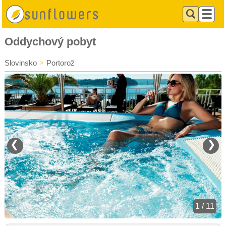
Oddychový pobyt
Slovinsko
>
Portorož
❮
❯
1 / 11