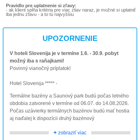
Pravidlo pre uplatnenie si zľavy:
- ak klient spĺňa kritéria pre viac zliav naraz, je možné si uplatniť
iba jednu zľavu - a to tú najvyššiu
UPOZORNENIE
V hoteli Slovenija je v termíne 1.6. - 30.9. pobyt
možný iba s raňajkami!
Povinný vianočný príplatok!
Hotel Slovenija ***** -
Termálne bazény a Saunový park budú počas letného
obdobia zatvorené v termíne od 06.07. do 14.08.2026.
Počas uzávierky termálnych bazénov budú mať hostia
aj naďalej k dispozícii druhý bazénový
+
zobraziť viac