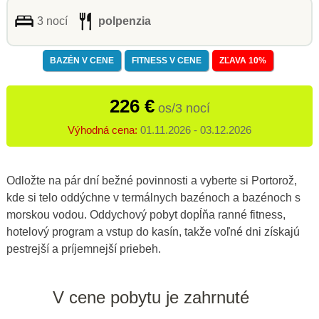
3 nocí
polpenzia
BAZÉN V CENE
FITNESS V CENE
ZĽAVA 10%
226 €
os/3 nocí
Výhodná cena:
01.11.2026 - 03.12.2026
Odložte na pár dní bežné povinnosti a vyberte si Portorož,
kde si telo oddýchne v termálnych bazénoch a bazénoch s
morskou vodou. Oddychový pobyt dopĺňa ranné fitness,
hotelový program a vstup do kasín, takže voľné dni získajú
pestrejší a príjemnejší priebeh.
V cene pobytu je zahrnuté