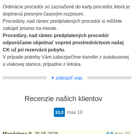
Ordinácie procedúr sú zaznačené do karty procedúr, ktorá je
doplnená presným časovým rozpisom.
Procedúry, nad rámec predplatených procedúr si môžete
zakúpiť priamo na mieste.
Procedúry, nad rámec predplatených procedúr
odporúčame objednať vopred prostredníctvom našej
CK už pri rezervácii pobytu.
V prípade potreby Vám zabezpečíme transfer z autobusovej
a vlakovej stanice, prípadne z letiska.
+
zobraziť viac
Recenzie našich klientov
10,0
max 10
Magdalena S.
25.05.2026
0,0
max 10