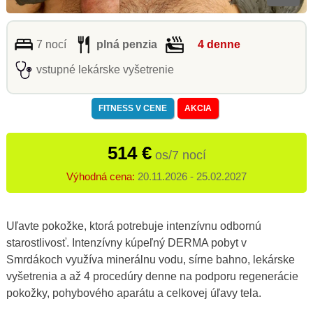
7 nocí
plná penzia
4 denne
vstupné lekárske vyšetrenie
FITNESS V CENE
AKCIA
514 €
os/7 nocí
Výhodná cena:
20.11.2026 - 25.02.2027
Uľavte pokožke, ktorá potrebuje intenzívnu odbornú
starostlivosť.
Intenzívny kúpeľný DERMA pobyt
v
Smrdákoch využíva minerálnu vodu, sírne bahno, lekárske
vyšetrenia a až 4 procedúry denne na podporu regenerácie
pokožky, pohybového aparátu a celkovej úľavy tela.