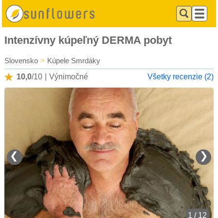
Intenzívny kúpeľný DERMA pobyt
Slovensko
>
Kúpele Smrdáky
10,0
/10
|
Výnimočné
Všetky recenzie (2)
❮
❯
1 / 12