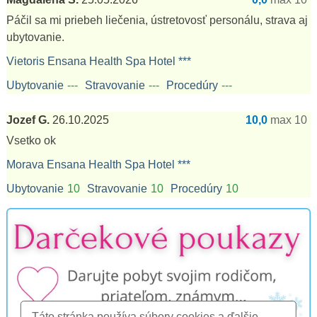
Páčil sa mi priebeh liečenia, ústretovosť personálu, strava aj
ubytovanie.
Vietoris Ensana Health Spa Hotel ***
Ubytovanie
---
Stravovanie
---
Procedúry
---
Jozef G.
26.10.2025
10,0
max 10
Vsetko ok
Morava Ensana Health Spa Hotel ***
Ubytovanie
10
Stravovanie
10
Procedúry
10
Táto stránka používa súbory cookies a ďalšie