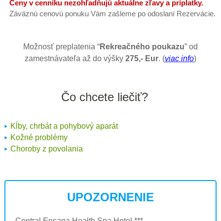
Ceny v cenníku nezohľadňujú aktuálne zľavy a príplatky.
Záväznú cenovú ponuku Vám zašleme po odoslaní Rezervácie.
Možnosť preplatenia “
Rekreačného poukazu
” od
zamestnávateľa až do výšky
275,- Eur
. (
viac info
)
Čo chcete liečiť?
Kĺby, chrbát a pohybový aparát
Kožné problémy
Choroby z povolania
UPOZORNENIE
Central Ensana Health Spa Hotel *** -