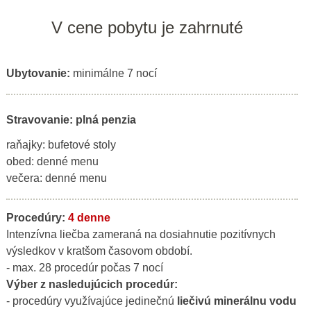
V cene pobytu je zahrnuté
Ubytovanie:
minimálne 7 nocí
Stravovanie: plná penzia
raňajky: bufetové stoly
obed: denné menu
večera: denné menu
Procedúry:
4 denne
Intenzívna liečba zameraná na dosiahnutie pozitívnych
výsledkov v kratšom časovom období.
- max. 28 procedúr počas 7 nocí
Výber z nasledujúcich procedúr:
- procedúry využívajúce jedinečnú
liečivú minerálnu vodu