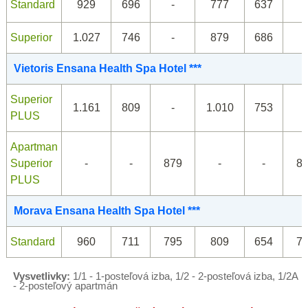
Standard
929
696
-
777
637
-
Superior
1.027
746
-
879
686
-
Vietoris Ensana Health Spa Hotel ***
Superior
1.161
809
-
1.010
753
-
PLUS
Apartman
Superior
-
-
879
-
-
8
PLUS
Morava Ensana Health Spa Hotel ***
Standard
960
711
795
809
654
7
Vysvetlivky:
1/1 - 1-posteľová izba, 1/2 - 2-posteľová izba, 1/2A
- 2-posteľový apartmán