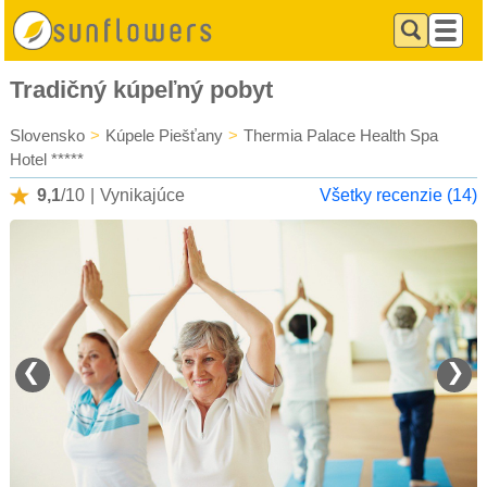
Tradičný kúpeľný pobyt
Slovensko
>
Kúpele Piešťany
>
Thermia Palace Health Spa
Hotel *****
9,1
/10
|
Vynikajúce
Všetky recenzie (14)
❮
❯