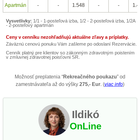
Apartmán
-
-
1.548
-
-
1.4
Vysvetlivky:
1/1 - 1-posteľová izba, 1/2 - 2-posteľová izba, 1/2A
- 2-posteľový apartmán
Ceny v cenníku nezohľadňujú aktuálne zľavy a príplatky.
Záväznú cenovú ponuku Vám zašleme po odoslaní Rezervácie.
Cenník platný pre klientov so zákonným zdravotným poistením
v zmluvnej zdravotnej poisťovni SR.
Možnosť preplatenia “
Rekreačného poukazu
” od
zamestnávateľa až do výšky
275,- Eur
. (
viac info
)
Ildikó
OnLine