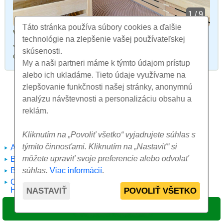
1 / 9
Táto stránka používa súbory cookies a ďalšie
v hoteli
technológie na zlepšenie vašej používateľskej
Jacuzzi
,
fínska sauna
,
parná sauna
, otvorený
skúsenosti.
celoročne
My a naši partneri máme k týmto údajom prístup
alebo ich ukladáme. Tieto údaje využívame na
zlepšovanie funkčnosti našej stránky, anonymnú
Liečebné procedúry ponúkané v
analýzu návštevnosti a personalizáciu obsahu a
reklám.
objekte
Kliknutím na „Povoliť všetko“ vyjadrujete súhlas s
týmito činnosťami. Kliknutím na „Nastaviť“ si
Anticelulitídna masáž
Nordic Walking
môžete upraviť svoje preferencie alebo odvolať
Bahenné zábaly
Oxygenoterapia
súhlas.
Viac informácií
.
Bahnisko
Parafango
Cvičenie v bazéne -
Parafínová terapia -
Hydrokinéza
parafínový zábal
NASTAVIŤ
POVOLIŤ VŠETKO
Funkčná rehabilitačná
Perličkový kúpeľ
VYBRAŤ TERMÍN
diagnostika
Pitná kúra
Inhalácie