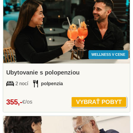
WELLNESS V CENE
Ubytovanie s polopenziou
2 nocí
polpenzia
355,-
€/os