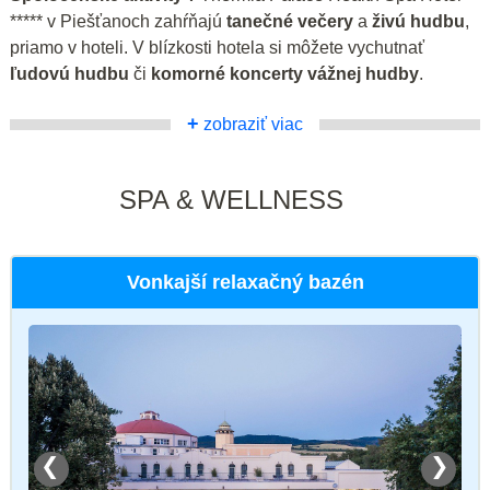
***** v Piešťanoch zahŕňajú
tanečné večery
a
živú hudbu
,
priamo v hoteli. V blízkosti hotela si môžete vychutnať
ľudovú hudbu
či
komorné koncerty vážnej hudby
.
+
zobraziť viac
SPA & WELLNESS
Vonkajší relaxačný bazén
❮
❯