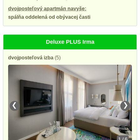
dvojposteľový apartmán navyše:
spálňa oddelená od obývacej časti
Deluxe PLUS Irma
dvojposteľová izba
(5)
❮
❯
1 / 6