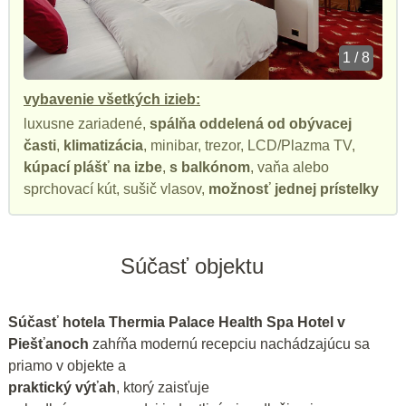
1 / 8
vybavenie všetkých izieb:
luxusne zariadené,
spálňa oddelená od obývacej
časti
,
klimatizácia
, minibar, trezor, LCD/Plazma TV,
kúpací plášť na izbe
,
s balkónom
, vaňa alebo
sprchovací kút, sušič vlasov,
možnosť jednej prístelky
Súčasť objektu
Súčasť hotela Thermia Palace Health Spa Hotel v
Piešťanoch
zahŕňa modernú recepciu nachádzajúcu sa
priamo v objekte a
praktický výťah
, ktorý zaisťuje