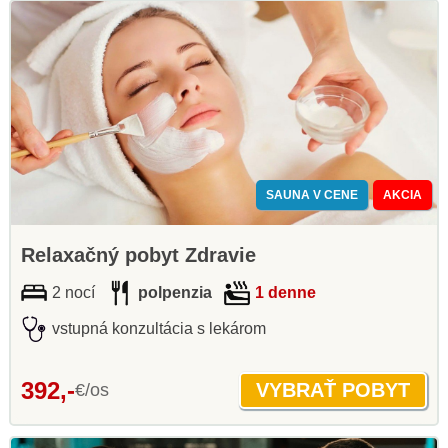
SAUNA V CENE
AKCIA
Relaxačný pobyt Zdravie
2 nocí
polpenzia
1 denne
vstupná konzultácia s lekárom
392,-
€/os