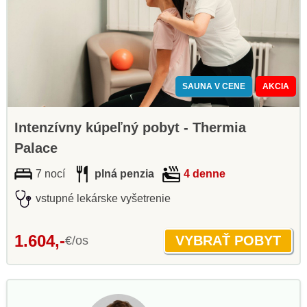
SAUNA V CENE
AKCIA
Intenzívny kúpeľný pobyt - Thermia
Palace
7 nocí
plná penzia
4 denne
vstupné lekárske vyšetrenie
1.604,-
€/os