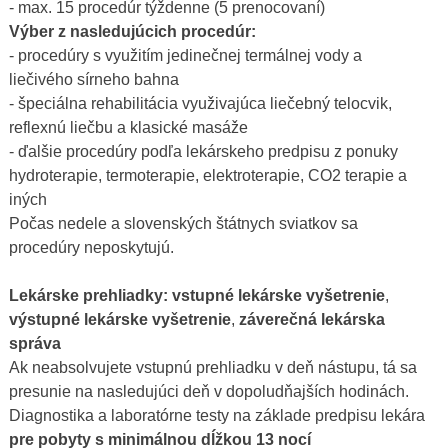
- max. 15 procedúr týždenne (5 prenocovaní)
Výber z nasledujúcich procedúr:
- procedúry s využitím jedinečnej termálnej vody a
liečivého sírneho bahna
- špeciálna rehabilitácia využivajúca liečebný telocvik,
reflexnú liečbu a klasické masáže
- ďalšie procedúry podľa lekárskeho predpisu z ponuky
hydroterapie, termoterapie, elektroterapie, CO2 terapie a
iných
Počas nedele a slovenských štátnych sviatkov sa
procedúry neposkytujú.
Lekárske prehliadky:
vstupné lekárske vyšetrenie
,
výstupné lekárske vyšetrenie
,
záverečná lekárska
správa
Ak neabsolvujete vstupnú prehliadku v deň nástupu, tá sa
presunie na nasledujúci deň v dopoludňajších hodinách.
Diagnostika a laboratórne testy na základe predpisu lekára
pre pobyty s minimálnou dĺžkou 13 nocí