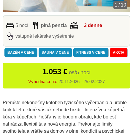
1 / 10
5 nocí
plná penzia
3 denne
vstupné lekárske vyšetrenie
BAZÉN V CENE
SAUNA V CENE
FITNESS V CENE
AKCIA
1.053 €
os/5 nocí
Výhodná cena:
20.11.2026 - 25.02.2027
Prerušte nekonečný kolobeh fyzického vyčerpania a urobte
krok k telu, ktoré vás už nebude brzdiť. Intenzívna kúpeľná
kúra v kúpeľoch Piešťany je bodom obratu, kde bolesť
nahrádza flexibilita a nová energia. Prekonajte limity
svojho tela a vráťte sa domov v plnej kondícii a psychickej