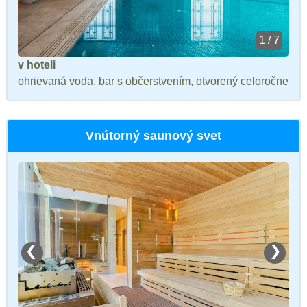
1 / 7
v hoteli
ohrievaná voda, bar s občerstvením, otvorený celoročne
Vnútorný saunový svet
❮
❯