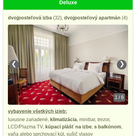
Deluxe
dvojposteľová izba
(32),
dvojposteľový apartmán
(4)
❮
❯
1 / 6
vybavenie všetkých izieb:
luxusne zariadené,
klimatizácia
, minibar, trezor,
LCD/Plazma TV,
kúpací plášť na izbe
,
s balkónom
,
vaňa alebo sprchovací kút, sušič vlasov