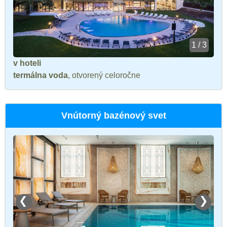
1 / 3
v hoteli
termálna voda
, otvorený celoročne
Vnútorný bazénový svet
❮
❯