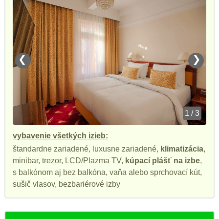
❮
❯
1 / 3
vybavenie všetkých izieb:
štandardne zariadené, luxusne zariadené,
klimatizácia
,
minibar, trezor, LCD/Plazma TV,
kúpací plášť na izbe
,
s balkónom aj bez balkóna, vaňa alebo sprchovací kút,
sušič vlasov, bezbariérové izby