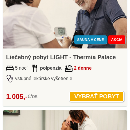
SAUNA V CENE
AKCIA
Liečebný pobyt LIGHT - Thermia Palace
5 nocí
polpenzia
2 denne
vstupné lekárske vyšetrenie
1.005,-
€/os