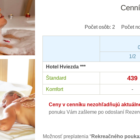
Cenn
Počet osôb:
2
Počet no
1/2
Hotel Hviezda ***
439
Štandard
Komfort
-
Ceny v cenníku nezohľadňujú aktuálne 
ponuku Vám zašleme po odoslaní Rezerv
Možnosť preplatenia “
Rekreačného pouka