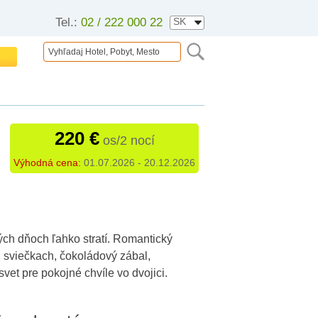
Tel.:
02 / 222 000 22
220 €
os/2 nocí
Výhodná cena:
01.07.2026 - 20.12.2026
ých dňoch ľahko stratí. Romantický
i sviečkach, čokoládový zábal,
et pre pokojné chvíle vo dvojici.