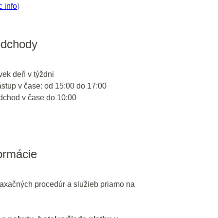
c info
)
odchody
vek deň v týždni
ástup v čase: od 15:00 do 17:00
odchod v čase do 10:00
formácie
axačných procedúr a služieb priamo na