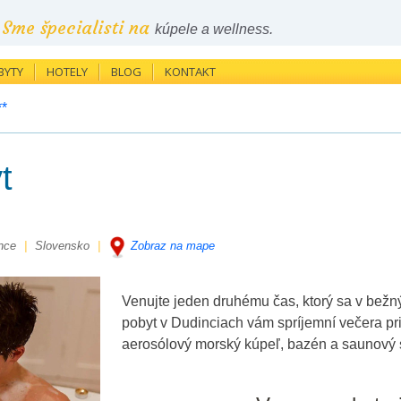
Sme špecialisti na
kúpele a wellness.
BYTY
HOTELY
BLOG
KONTAKT
**
t
nce
|
Slovensko
|
Zobraz na mape
Venujte jeden druhému čas, ktorý sa v bežn
pobyt v Dudinciach vám spríjemní večera pr
aerosólový morský kúpeľ, bazén a saunový sv