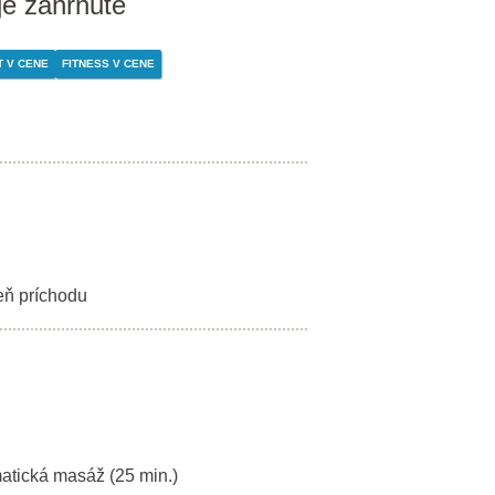
je zahrnuté
 V CENE
FITNESS V CENE
deň príchodu
matická masáž (25 min.)