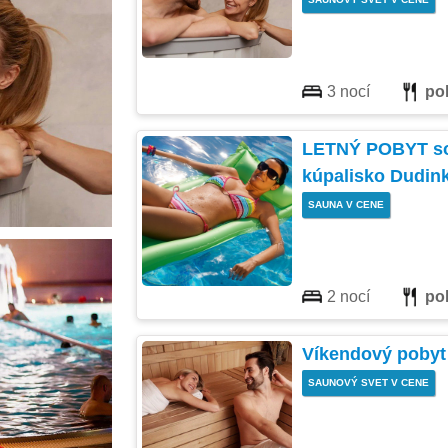
3 nocí
po
LETNÝ POBYT so
kúpalisko Dudin
SAUNA V CENE
2 nocí
po
Víkendový pobyt
SAUNOVÝ SVET V CENE