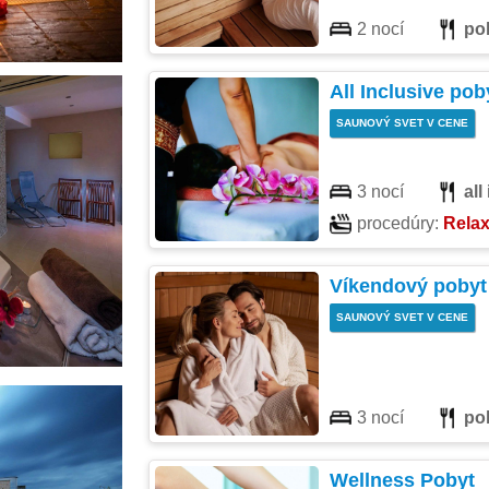
2 nocí
po
All Inclusive poby
SAUNOVÝ SVET V CENE
3 nocí
all
procedúry:
Rela
Víkendový pobyt
SAUNOVÝ SVET V CENE
3 nocí
po
Wellness Pobyt