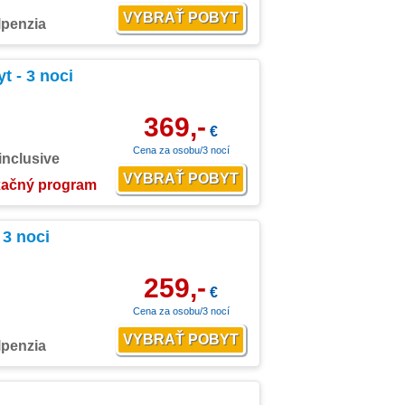
lpenzia
t - 3 noci
369,-
€
Cena za osobu/3 nocí
 inclusive
xačný program
 3 noci
259,-
€
Cena za osobu/3 nocí
lpenzia