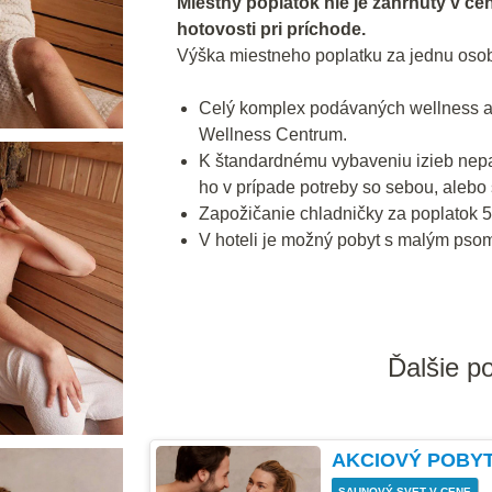
Miestny poplatok nie je zahrnutý v ce
hotovosti pri príchode.
Výška miestneho poplatku za jednu osob
Celý komplex podávaných wellness a
Wellness Centrum.
K štandardnému vybaveniu izieb nepatr
ho v prípade potreby so sebou, alebo 
Zapožičanie chladničky za poplatok 5
V hoteli je možný pobyt s malým psom 
Ďalšie p
AKCIOVÝ POBY
SAUNOVÝ SVET V CENE