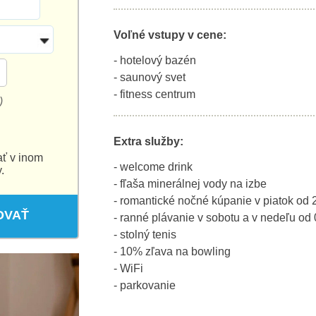
Voľné vstupy v cene:
- hotelový bazén
- saunový svet
- fitness centrum
)
Extra služby:
ať v inom
- welcome drink
.
- fľaša minerálnej vody na izbe
- romantické nočné kúpanie v piatok od 
OVAŤ
- ranné plávanie v sobotu a v nedeľu od
- stolný tenis
- 10% zľava na bowling
- WiFi
- parkovanie