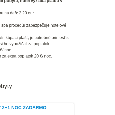
ne pobytu, hotel vyžiada platbu v
u na deň: 2.20 eur
 spa procedúr zabezpečuje hotelové
í kúpací plášť, je potrebné priniesť si
si ho vypožičať za poplatok.
€/ noc.
za extra poplatok 20 €/ noc.
obyty
T 2+1 NOC ZADARMO