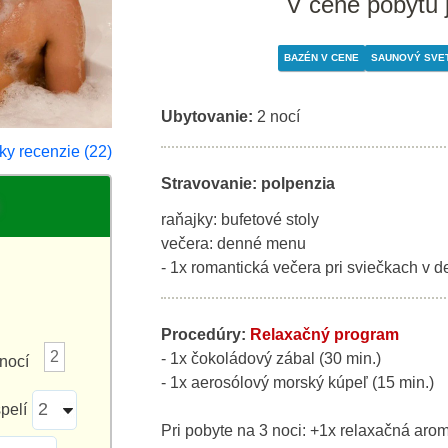
V cene pobytu 
BAZÉN V CENE
SAUNOVÝ SVET
Ubytovanie:
2 nocí
ky recenzie (22)
Stravovanie: polpenzia
raňajky: bufetové stoly
večera: denné menu
- 1x romantická večera pri sviečkach v 
Procedúry:
Relaxačný program
2
- 1x čokoládový zábal (30 min.)
nocí
- 1x aerosólový morský kúpeľ (15 min.)
pelí
Pri pobyte na 3 noci: +1x relaxačná aro