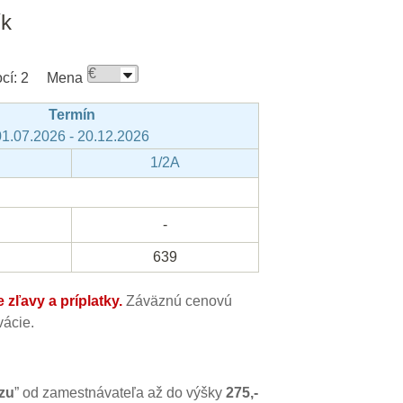
ík
cí:
2
Mena
Termín
01.07.2026 - 20.12.2026
1/2A
-
639
zľavy a príplatky.
Záväznú cenovú
ácie.
zu
” od zamestnávateľa až do výšky
275,-