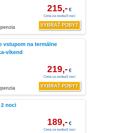
215,-
€
Cena za osobu/3 nocí
lpenzia
 vstupom na termálne
ka-víkend
219,-
€
Cena za osobu/2 nocí
lpenzia
 2 noci
189,-
€
Cena za osobu/2 nocí