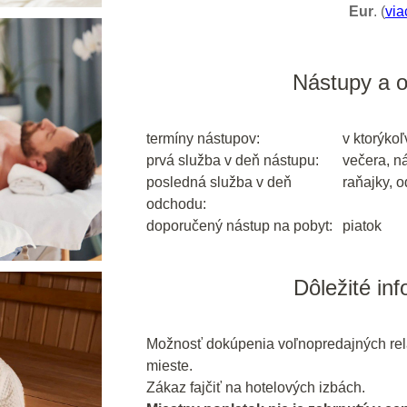
Eur
. (
via
Nástupy a 
termíny nástupov:
v ktorýkoľ
prvá služba v deň nástupu:
večera, n
posledná služba v deň
raňajky, 
odchodu:
doporučený nástup na pobyt:
piatok
Dôležité in
Možnosť dokúpenia voľnopredajných rel
mieste.
Zákaz fajčiť na hotelových izbách.