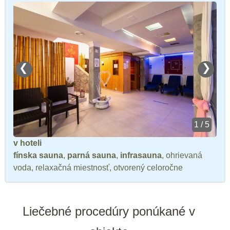
❮
❯
1 / 5
v hoteli
fínska sauna
,
parná sauna
,
infrasauna
, ohrievaná
voda, relaxačná miestnosť, otvorený celoročne
Liečebné procedúry ponúkané v