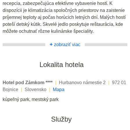
recepcia, zabezpečujúca efektívne vybavenie hostí. K
dispozícii je klimatizácia spoločných priestorov na zaistenie
príjemnej teploty aj počas horúcich letných dní. Malých hostí
poteší detský kútik. Skvelé jedlo poskytuje reštaurácia, kde
môžete ochutnať rôzne kulinárske špeciality.
+
zobraziť viac
Lokalita hotela
Hotel pod Zámkom ****
|
Hurbanovo námestie 2
|
972 01
Bojnice
|
Slovensko
|
Mapa
kúpeľný park, mestský park
Služby