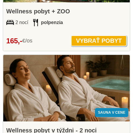
Wellness pobyt + ZOO
2 nocí
polpenzia
165,-
€/os
SAUNA V CENE
Wellness pobyt v týždni - 2 noci