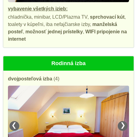
vybavenie všetkých izieb:
chladnička, minibar, LCD/Plazma TV,
sprchovací kút
,
toalety v kúpeľni, iba nefajčiarske izby,
manželská
posteľ
,
možnosť jednej prístelky
,
WIFI pripojenie na
internet
Rodinná izba
dvojposteľová izba
(4)
❮
❯