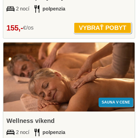
2 nocí
polpenzia
155,-
€/os
SAUNA V CENE
Wellness víkend
2 nocí
polpenzia