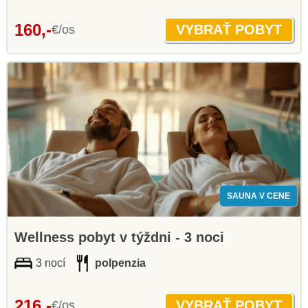
160,-
€/os
SAUNA V CENE
Wellness pobyt v týždni - 3 noci
3 nocí
polpenzia
216,-
€/os