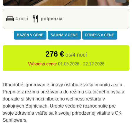
4 nocí
polpenzia
BAZÉN V CENE
SAUNA V CENE
FITNESS V CENE
276 €
os/4 nocí
Výhodná cena:
01.09.2026 - 22.12.2026
Dlhodobé ignorovanie únavy oslabuje vašu imunitu a silu.
Prepnite z režimu prežívania do režimu skutočného bytia a
doprajte si štyri noci hlbokého wellness reštartu v
pokojných Bojniciach. Urobte vedomé rozhodnutie pre
svoje zdravie a vráťte sa k svojej prirodzenej vitalite s CK
Sunflowers.