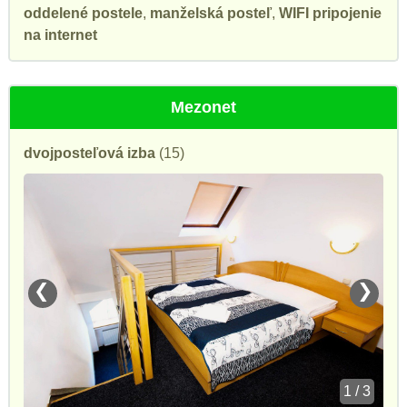
oddelené postele
,
manželská posteľ
,
WIFI pripojenie
na internet
Mezonet
dvojposteľová izba
(15)
❮
❯
1 / 3