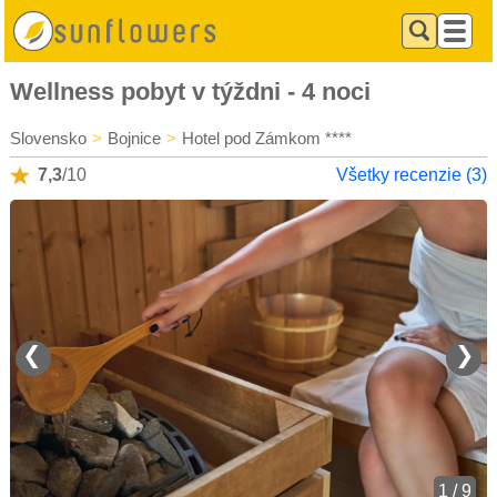
Wellness pobyt v týždni - 4 noci
Slovensko
>
Bojnice
>
Hotel pod Zámkom ****
7,3
/10
Všetky recenzie (3)
❮
❯
1 / 9