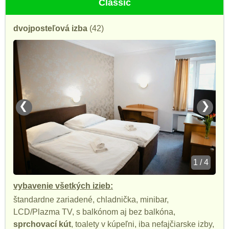
Classic
dvojposteľová izba
(42)
❮
❯
1 / 4
vybavenie všetkých izieb:
štandardne zariadené, chladnička, minibar,
LCD/Plazma TV, s balkónom aj bez balkóna,
sprchovací kút
, toalety v kúpeľni, iba nefajčiarske izby,