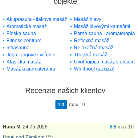
objekte
Akupresúra - tlaková masáž
Masáž hlavy
Aromatická masáž
Masáž lávovými kameňmi
Fínska sauna
Parná sauna - aromaterapia
Fitness centrum
Reflexná masáž
Infrasauna
Relaxačná masáž
Joga - jogové cvičenie
Thajská masáž
Klasická masáž
Uvoľňujúca masáž s olejom
Masáž a aromaterapia
Whirlpool (jacuzzi)
Recenzie našich klientov
7,3
max 10
Hana M.
24.05.2026
5,5
max 10
Hotel pod Zámkom ****