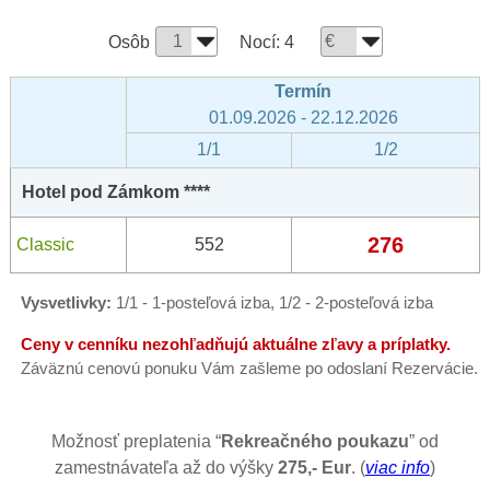
Osôb
Nocí:
4
Termín
01.09.2026 - 22.12.2026
1/1
1/2
Hotel pod Zámkom ****
276
Classic
552
Vysvetlivky:
1/1 - 1-posteľová izba, 1/2 - 2-posteľová izba
Ceny v cenníku nezohľadňujú aktuálne zľavy a príplatky.
Záväznú cenovú ponuku Vám zašleme po odoslaní Rezervácie.
Možnosť preplatenia “
Rekreačného poukazu
” od
zamestnávateľa až do výšky
275,- Eur
. (
viac info
)