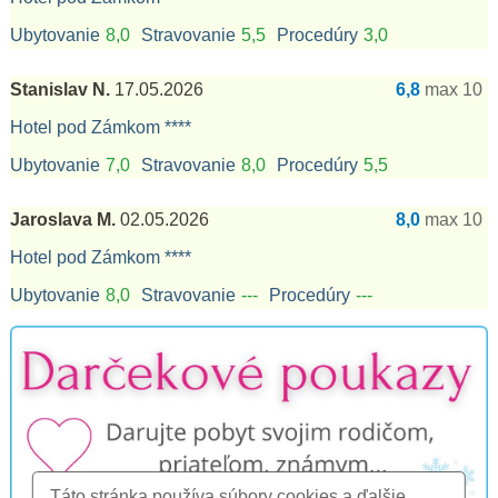
Ubytovanie
8,0
Stravovanie
5,5
Procedúry
3,0
Stanislav N.
17.05.2026
6,8
max 10
Hotel pod Zámkom ****
Ubytovanie
7,0
Stravovanie
8,0
Procedúry
5,5
Jaroslava M.
02.05.2026
8,0
max 10
Hotel pod Zámkom ****
Ubytovanie
8,0
Stravovanie
---
Procedúry
---
Táto stránka používa súbory cookies a ďalšie