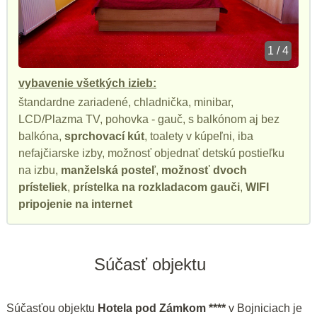
1 / 4
vybavenie všetkých izieb:
štandardne zariadené, chladnička, minibar,
LCD/Plazma TV, pohovka - gauč, s balkónom aj bez
balkóna,
sprchovací kút
, toalety v kúpeľni, iba
nefajčiarske izby, možnosť objednať detskú postieľku
na izbu,
manželská posteľ
,
možnosť dvoch
prísteliek
,
prístelka na rozkladacom gauči
,
WIFI
pripojenie na internet
Súčasť objektu
Súčasťou objektu
Hotela pod Zámkom ****
v Bojniciach je