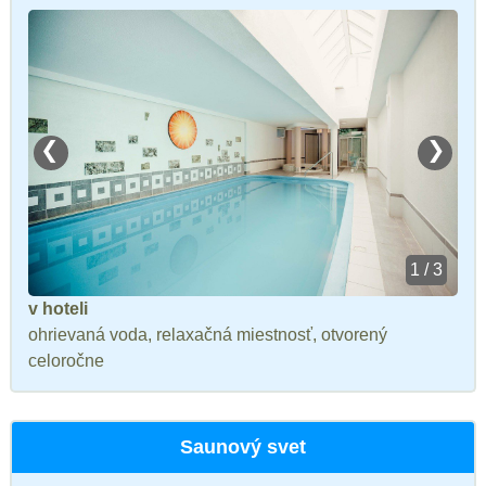
❮
❯
1 / 3
v hoteli
ohrievaná voda, relaxačná miestnosť, otvorený
celoročne
Saunový svet