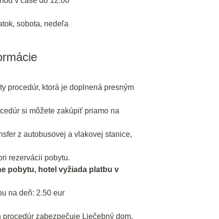
hod v čase do 12:00
iatok, sobota, nedeľa
formácie
ty procedúr, ktorá je doplnená presným
cedúr si môžete zakúpiť priamo na
fer z autobusovej a vlakovej stanice,
ri rezervácii pobytu.
ne pobytu, hotel vyžiada platbu v
u na deň: 2.50 eur
 procedúr zabezpečuje Liečebný dom,