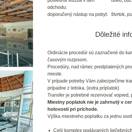
posledná služba v deň
obed, odc
odchodu:
doporučený nástup na pobyt:
štvrtok, p
Dôležité in
Ordinácie procedúr sú zaznačené do kar
časovým rozpisom.
Procedúry, nad rámec predplatených pro
mieste.
V prípade potreby Vám zabezpečíme trans
prípadne z letiska. (extra príplatok)
Transfer je potrebné rezervovať vopred, p
Miestny poplatok nie je zahrnutý v ce
hotovosti pri príchode.
Výška miestneho poplatku za jednu osob
Celý komplex podávaných liečebných