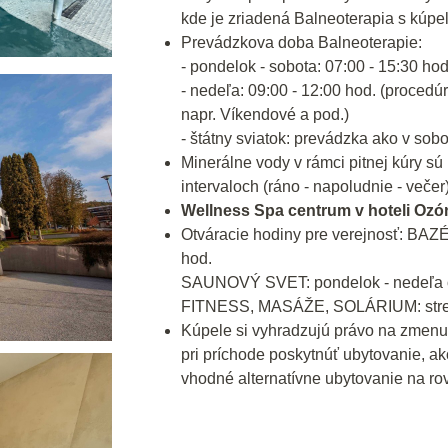
kde je zriadená Balneoterapia s kúpeľ
Prevádzkova doba Balneoterapie:
- pondelok - sobota: 07:00 - 15:30 ho
- nedeľa: 09:00 - 12:00 hod. (procedú
napr. Víkendové a pod.)
- štátny sviatok: prevádzka ako v sobo
Minerálne vody v rámci pitnej kúry 
intervaloch (ráno - napoludnie - večer)
Wellness Spa centrum v hoteli Ozón
Otváracie hodiny pre verejnosť: BAZÉ
hod.
SAUNOVÝ SVET: pondelok - nedeľa od
FITNESS, MASÁŽE, SOLÁRIUM: streda
Kúpele si vyhradzujú právo na zmenu
pri príchode poskytnúť ubytovanie, ak
vhodné alternatívne ubytovanie na rov