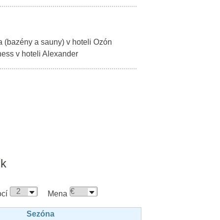
 (bazény a sauny) v hoteli Ozón
ess v hoteli Alexander
ík
cí
Mena
Sezóna