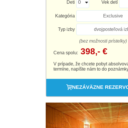
Deti
Vek detí
Kategória
Exclusive
Typ izby
dvojposteľová iz
(bez možnosti prístelky)
398,- €
Cena spolu:
V prípade, že chcete pobyt absolvov
termíne, napíšte nám to do poznámky
NEZÁVÄZNE REZERV