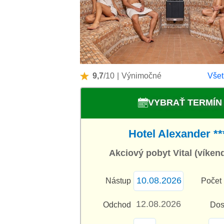
9,7
/10
|
Výnimočné
Všet
VYBRAŤ TERMÍN
Hotel Alexander **
Akciový pobyt Vital (víken
Nástup
Počet 
Odchod
Dos