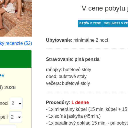
V cene pobytu 
BAZÉN V CENE
WELLNESS V C
Ubytovanie:
minimálne 2 nocí
ky recenzie (52)
Stravovanie: plná penzia
raňajky: bufetové stoly
**
obed: bufetové stoly
večera: bufetové stoly
d) 2026
Procedúry:
1 denne
nocí
- 1x minerálny kúpeľ (15 min. kúpeľ + 15
- 1x soľná jaskyňa (45min.)
pelí
- 1x parafínový obklad 15 min. - pri poby