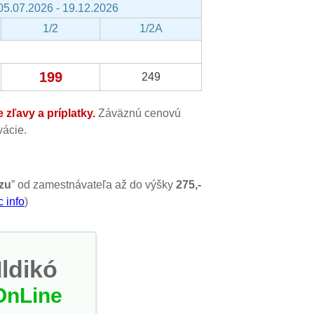
05.07.2026 - 19.12.2026
1/2
1/2A
199
249
zľavy a príplatky.
Záväznú cenovú
ácie.
zu
” od zamestnávateľa až do výšky
275,-
c info
)
Ildikó
OnLine