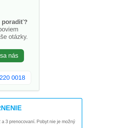
 poradiť?
poviem
še otázky.
 sa nás
2220 0018
NENIE
2 a 3 prenocovaní. Pobyt nie je možný