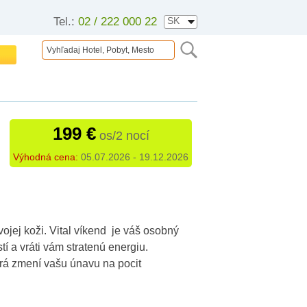
Tel.:
02 / 222 000 22
199 €
os/2 nocí
Výhodná cena:
05.07.2026 - 19.12.2026
 svojej koži. Vital víkend je váš osobný
tí a vráti vám stratenú energiu.
torá zmení vašu únavu na pocit