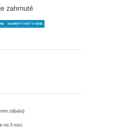
je zahrnuté
ENE
SAUNOVÝ SVET V CENE
 min zábala)
te na 3 noci