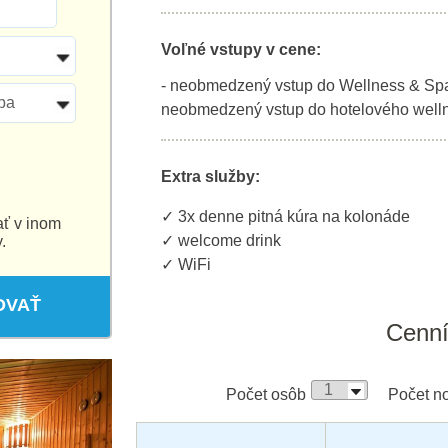
Voľné vstupy v cene:
- neobmedzený vstup do Wellness & Spa
ba
neobmedzený vstup do hotelového welln
Extra služby:
✓ 3x denne pitná kúra na kolonáde
ať v inom
✓ welcome drink
.
✓ WiFi
OVAŤ
Cenn
Počet osôb
Počet no