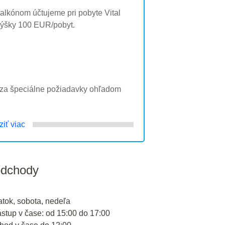
 balkónom účtujeme pri pobyte Vital
výšky 100 EUR/pobyt.
o za špeciálne požiadavky ohľadom
iť viac
odchody
iatok, sobota, nedeľa
ástup v čase: od 15:00 do 17:00