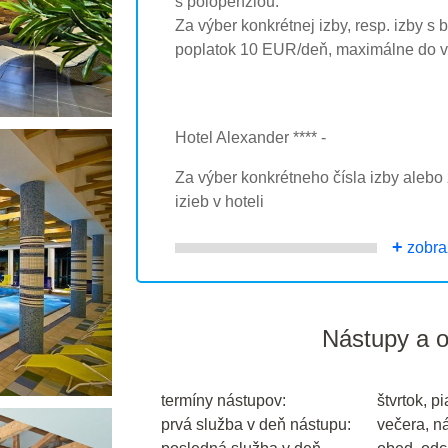
s polopenziou.
Za výber konkrétnej izby, resp. izby s
poplatok 10 EUR/deň, maximálne do 
Hotel Alexander **** -
Za výber konkrétneho čísla izby aleb
izieb v hoteli
+
zobraz
Nástupy a 
termíny nástupov:
štvrtok, p
prvá služba v deň nástupu:
večera, n