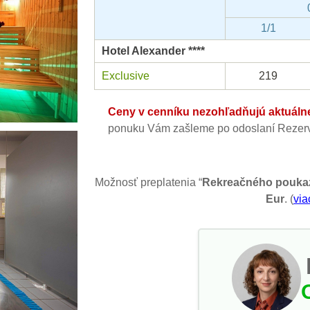
1/1
Hotel Alexander ****
Exclusive
219
Ceny v cenníku nezohľadňujú aktuálne 
ponuku Vám zašleme po odoslaní Rezerv
Možnosť preplatenia “
Rekreačného pouka
Eur
. (
via