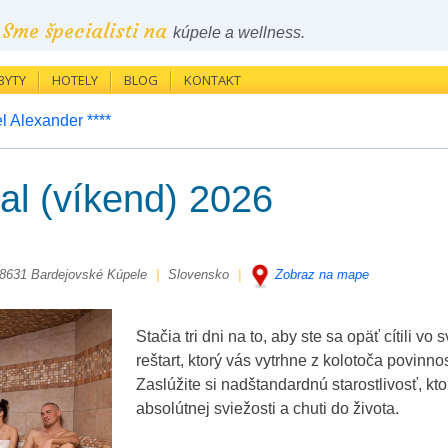
Sme špecialisti na
kúpele a wellness.
BYTY
HOTELY
BLOG
KONTAKT
l Alexander ****
tal (víkend) 2026
8631 Bardejovské Kúpele
|
Slovensko
|
Zobraz na mape
Stačia tri dni na to, aby ste sa opäť cítili vo
reštart, ktorý vás vytrhne z kolotoča povinnos
Zaslúžite si nadštandardnú starostlivosť, k
absolútnej sviežosti a chuti do života.