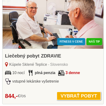
FITNESS V CENE
NÁŠ TIP
Liečebný pobyt ZDRAVIE
Kúpele Sklené Teplice
- Slovensko
10 nocí
plná penzia
3 denne
vstupné lekárske vyšetrenie
844,-
€/os