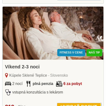
FITNESS V CENE
NÁŠ TIP
Víkend 2-3 noci
Kúpele Sklené Teplice
- Slovensko
2 nocí
plná penzia
6 za pobyt
vstupná konzultácia s lekárom