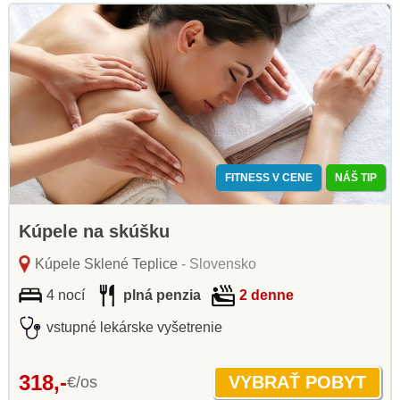
FITNESS V CENE
NÁŠ TIP
Kúpele na skúšku
Kúpele Sklené Teplice
- Slovensko
4 nocí
plná penzia
2 denne
vstupné lekárske vyšetrenie
318,-
€/os