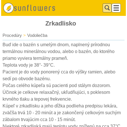
Zrkadlisko
Procedúry
>
Vodoliečba
Buď ide o bazén s umelým dnom, naplnený prírodnou
termálnou minerálnou vodou, alebo o bazén, do ktorého
priamo vyviera termálny prameň.
Teplota vody je 38°- 39°C.
Pacient je do vody ponorený cca do výšky ramien, alebo
sedí po obvode bazénu.
Počas celého kúpeľa sú pacienti pod stálym dozorom.
Účinok je celkove relaxačný, ukľudňujúci, s poklesom
krvného tlaku a tepovej frekvencie.
Kúpeľ v zrkadlisku a jeho dĺžka podlieha predpisu lekára,
zväčša trvá 10 - 20 minút a je zakončený celkovým suchým
zábalom trvajúcim cca 10 - 15 minút.
Niektoré zrkadliská majú teplotu vody zníženú na cca 37°C.