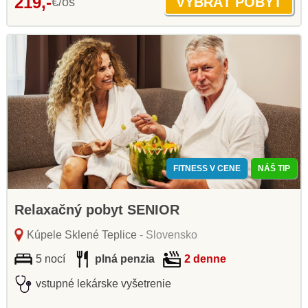
219,-
€/os
FITNESS V CENE
NÁŠ TIP
Relaxačný pobyt SENIOR
Kúpele Sklené Teplice
- Slovensko
5 nocí
plná penzia
2 denne
vstupné lekárske vyšetrenie