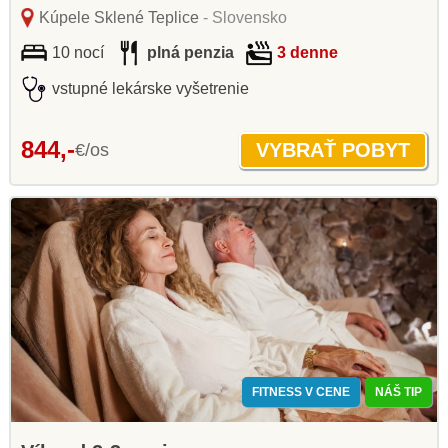
Kúpele Sklené Teplice
- Slovensko
10 nocí
plná penzia
3 denne
vstupné lekárske vyšetrenie
844,-
€/os
FITNESS V CENE
NÁŠ TIP