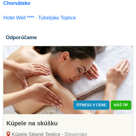
Chorvátsko
Hotel Well ****
-
Tuheljske Toplice
Odporúčame
FITNESS V CENE
NÁŠ TIP
Kúpele na skúšku
Kúpele Sklené Teplice
- Slovensko