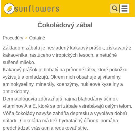
Čokoládový zábal
Procedúry
>
Ostatné
Základom zábalu je nesladený kakaový prášok, získavaný z
kakaovníka, rastúceho v tropických lesoch, a netučné
sušené mlieko.
Kakaový prášok je bohatý na prírodné látky, ktoré pokožku
vyživujú a omladzujú. Okrem nich obsahuje aj vitamíny,
aminokyseliny, minerály, koenzýmy, nukleové kyseliny a
antioxidanty.
Dermatológovia zdôrazňujú najmä blahodárny účinok
vitamínov A a E, ktoré sa pri zábale vstrebávajú celým telom.
Vôňa čokolády navyše zaháňa depresiu a vyvoláva dobrú
náladu. Čokoláda má tiež hydratačný účinok, pomáha
predchádzať vráskam a redukovať strie.