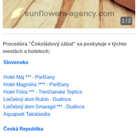
1 / 2
Procedúra "Čokoládový zábal" sa poskytuje v týchto
mestách a hoteloch:
Slovensko
Hotel Máj ***
-
Piešťany
Hotel Magnólia ****
-
Piešťany
Hotel Flóra ***
-
Trenčianske Teplice
Liečebný dom Rubín
-
Dudince
Liečebný dom Smaragd ***
-
Dudince
Aquapark Tatralandia
Česká Republika