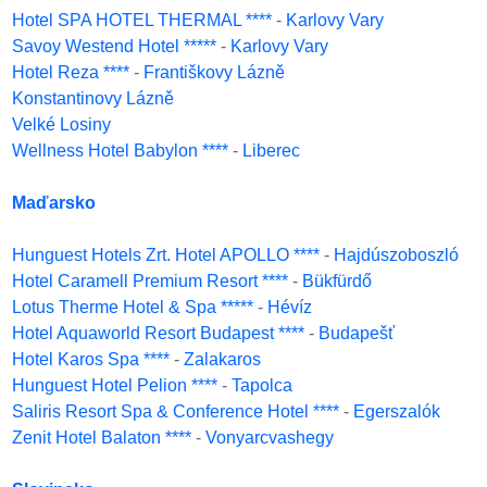
Hotel SPA HOTEL THERMAL ****
-
Karlovy Vary
Savoy Westend Hotel *****
-
Karlovy Vary
Hotel Reza ****
-
Františkovy Lázně
Konstantinovy Lázně
Velké Losiny
Wellness Hotel Babylon ****
-
Liberec
Maďarsko
Hunguest Hotels Zrt. Hotel APOLLO ****
-
Hajdúszoboszló
Hotel Caramell Premium Resort ****
-
Bükfürdő
Lotus Therme Hotel & Spa *****
-
Hévíz
Hotel Aquaworld Resort Budapest ****
-
Budapešť
Hotel Karos Spa ****
-
Zalakaros
Hunguest Hotel Pelion ****
-
Tapolca
Saliris Resort Spa & Conference Hotel ****
-
Egerszalók
Zenit Hotel Balaton ****
-
Vonyarcvashegy