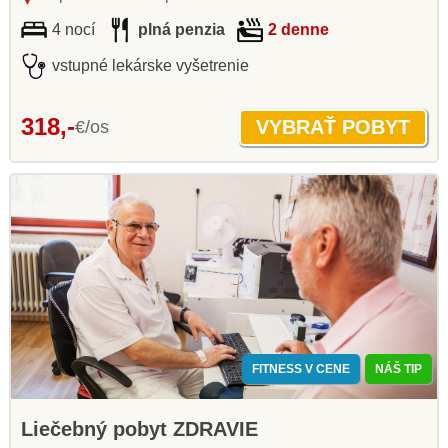
4 nocí
plná penzia
2 denne
vstupné lekárske vyšetrenie
318,-
€/os
FITNESS V CENE
NÁŠ TIP
Liečebný pobyt ZDRAVIE