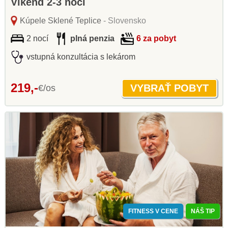
Víkend 2-3 noci
Kúpele Sklené Teplice
- Slovensko
2 nocí
plná penzia
6 za pobyt
vstupná konzultácia s lekárom
219,-
€/os
FITNESS V CENE
NÁŠ TIP