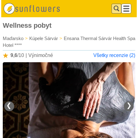
Wellness pobyt
Maďarsko
>
Kúpele Sárvár
>
Ensana Thermal Sárvár Health Spa
Hotel ****
9,6
/10
|
Výnimočné
Všetky recenzie (2)
❮
❯