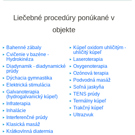
Liečebné procedúry ponúkané v
objekte
Bahenné zábaly
Kúpeľ oxidom uhličitým -
uhličitý kúpeľ
Cvičenie v bazéne -
Hydrokinéza
Laseroterapia
Diadynamik - diadynamické
Oxygenoterapia
prúdy
Ozónová terapia
Dýchacia gymnastika
Podvodná masáž
Elektrická stimulácia
Soľná jaskyňa
Galvanoterapia
TENS prúdy
(hydrogalvanický kúpeľ)
Termálny kúpeľ
Infraterapia
Trakčný kúpeľ
Inhalácie
Ultrazvuk
Interferenčné prúdy
Klasická masáž
Krátkovlnná diatermia