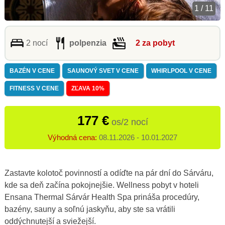
1 / 11
2 nocí
polpenzia
2 za pobyt
BAZÉN V CENE
SAUNOVÝ SVET V CENE
WHIRLPOOL V CENE
FITNESS V CENE
ZĽAVA 10%
177 €
os/2 nocí
Výhodná cena:
08.11.2026 - 10.01.2027
Zastavte kolotoč povinností a odíďte na pár dní do Sárváru,
kde sa deň začína pokojnejšie. Wellness pobyt v hoteli
Ensana Thermal Sárvár Health Spa
prináša procedúry,
bazény, sauny a soľnú jaskyňu, aby ste sa vrátili
oddýchnutejší a sviežejší.