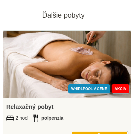
Ďalšie pobyty
WHIRLPOOL V CENE
AKCIA
Relaxačný pobyt
2 nocí
polpenzia