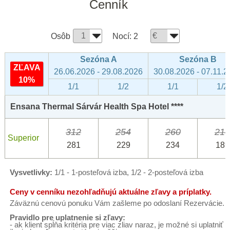
Cenník
Osôb
Nocí:
2
Sezóna A
Sezóna B
ZĽAVA
26.06.2026 - 29.08.2026
30.08.2026 - 07.11.
10%
1/1
1/2
1/1
1/2
Ensana Thermal Sárvár Health Spa Hotel ****
312
254
260
210
Superior
281
229
234
189
Vysvetlivky:
1/1 - 1-posteľová izba, 1/2 - 2-posteľová izba
Ceny v cenníku nezohľadňujú aktuálne zľavy a príplatky.
Záväznú cenovú ponuku Vám zašleme po odoslaní Rezervácie.
Pravidlo pre uplatnenie si zľavy:
- ak klient spĺňa kritéria pre viac zliav naraz, je možné si uplatniť