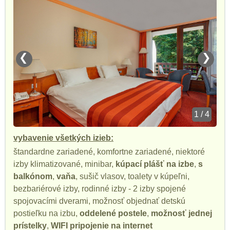
❮
❯
1 / 4
vybavenie všetkých izieb:
štandardne zariadené, komfortne zariadené, niektoré
izby klimatizované, minibar,
kúpací plášť na izbe
,
s
balkónom
,
vaňa
, sušič vlasov, toalety v kúpeľni,
bezbariérové izby, rodinné izby - 2 izby spojené
spojovacími dverami, možnosť objednať detskú
postieľku na izbu,
oddelené postele
,
možnosť jednej
prístelky
,
WIFI pripojenie na internet