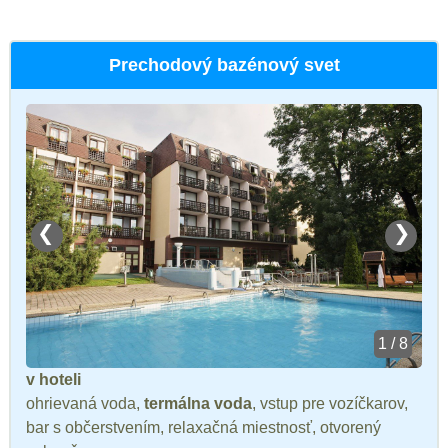
Prechodový bazénový svet
❮
❯
1 / 8
v hoteli
ohrievaná voda,
termálna voda
, vstup pre vozíčkarov,
bar s občerstvením, relaxačná miestnosť, otvorený