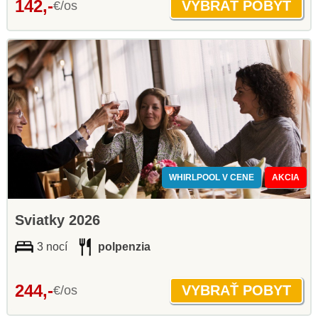
142,-
€/os
WHIRLPOOL V CENE
AKCIA
Sviatky 2026
3 nocí
polpenzia
244,-
€/os