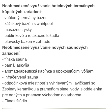
Neobmedzené využívanie hotelových termálnych
kúpeľných zariadení:
- vnútorný termálny bazén
- zážitkový bazén s whirlpool
- masážne trysky
- bublinkové a relaxačné ležadlá
- plavecký bazén v záhrade
Neobmedzené využívanie nových saunových
zariadení:
- fínska sauna
- parná jaskyňa
- aromaterapeutická kabínka s upokojujúcimi vôňami
- infračervená sauna
- odpočinková miestnosť s vyhrievanými lavičkami so
Zsolnay keramikou a prameňom pitnej vody, s oddelením
pre nahých a priamym východom do arboréta
- Fitnes štúdio