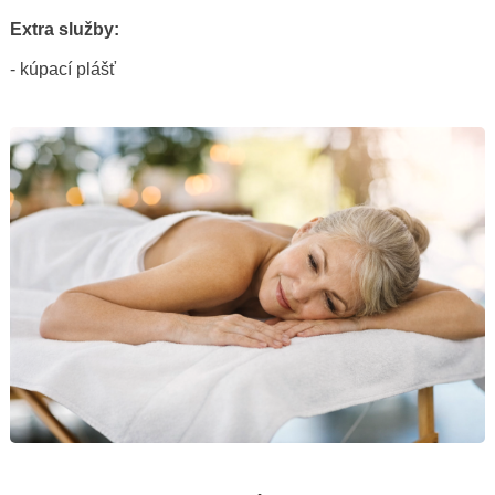
Extra služby:
- kúpací plášť