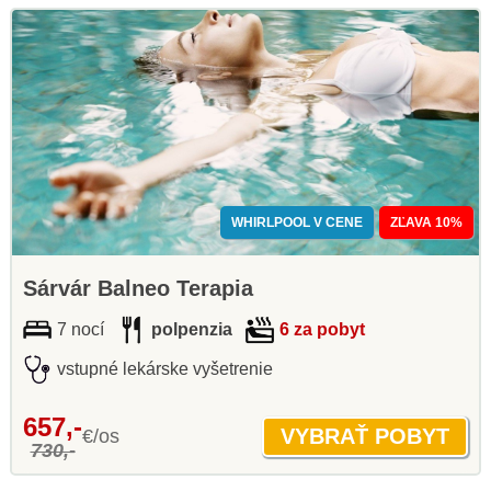
WHIRLPOOL V CENE
ZĽAVA 10%
Sárvár Balneo Terapia
7 nocí
polpenzia
6 za pobyt
vstupné lekárske vyšetrenie
657,-
€/os
730,-