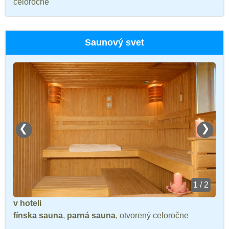
celoročne
Saunový svet
❮
❯
1 / 2
v hoteli
fínska sauna
,
parná sauna
, otvorený celoročne