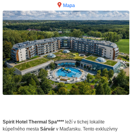
Mapa
Spirit Hotel Thermal Spa****
leží v tichej lokalite
kúpeľného mesta
Sárvár
v Maďarsku. Tento exkluzívny