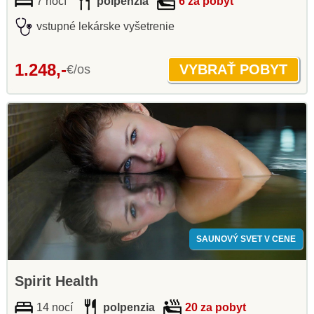
7 nocí
polpenzia
6 za pobyt
vstupné lekárske vyšetrenie
1.248,-
€/os
SAUNOVÝ SVET V CENE
Spirit Health
14 nocí
polpenzia
20 za pobyt