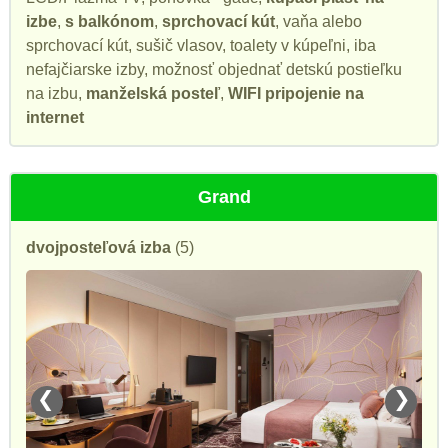
izbe
,
s balkónom
,
sprchovací kút
, vaňa alebo
sprchovací kút, sušič vlasov, toalety v kúpeľni, iba
nefajčiarske izby, možnosť objednať detskú postieľku
na izbu,
manželská posteľ
,
WIFI pripojenie na
internet
Grand
dvojposteľová izba
(5)
❮
❯