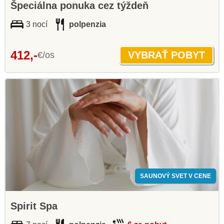
Špeciálna ponuka cez týždeň
3 nocí
polpenzia
412,-
€/os
SAUNOVÝ SVET V CENE
Spirit Spa