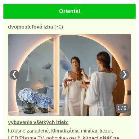
Oriental
dvojposteľová izba
(70)
❮
❯
1 / 9
vybavenie všetkých izieb:
luxusne zariadené,
klimatizácia
, minibar, trezor,
LCD/Plazma TV, pohovka - gauč,
kúpací plášť na