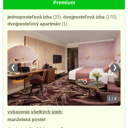
Premium
jednoposteľová izba
(35),
dvojposteľová izba
(170),
dvojposteľový apartmán
(1)
❮
❯
1 / 4
vybavenie všetkých izieb:
manželská posteľ