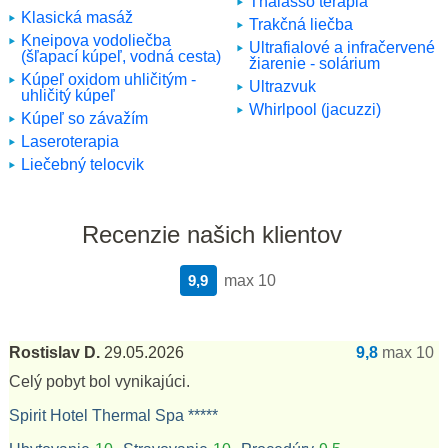
Thalasso terapia
Klasická masáž
Trakčná liečba
Kneipova vodoliečba
Ultrafialové a infračervené
(šľapací kúpeľ, vodná cesta)
žiarenie - solárium
Kúpeľ oxidom uhličitým -
Ultrazvuk
uhličitý kúpeľ
Whirlpool (jacuzzi)
Kúpeľ so závažím
Laseroterapia
Liečebný telocvik
Recenzie našich klientov
9,9
max 10
Rostislav D.
29.05.2026
9,8
max 10
Celý pobyt bol vynikajúci.
Spirit Hotel Thermal Spa *****