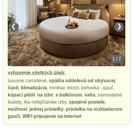
❮
❯
1 / 7
vybavenie všetkých izieb:
luxusne zariadené,
spálňa oddelená od obývacej
časti
,
klimatizácia
, minibar, trezor, pohovka - gauč,
kúpací plášť na izbe
,
s balkónom
,
vaňa
, samostatné
toalety, iba nefajčiarske izby,
spojené postele
,
možnosť jednej prístelky
,
prístelka na rozkladacom
gauči
,
WIFI pripojenie na internet