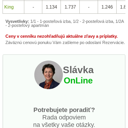
King
-
1.134
1.737
-
1.246
1.8
Vysvetlivky:
1/1 - 1-posteľová izba, 1/2 - 2-posteľová izba, 1/2A
- 2-posteľový apartmán
Ceny v cenníku nezohľadňujú aktuálne zľavy a príplatky.
Záväznú cenovú ponuku Vám zašleme po odoslaní Rezervácie.
Slávka
OnLine
Potrebujete poradiť?
Rada odpoviem
na všetky vaše otázky.