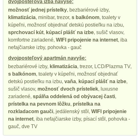
dvojposteľová izba navyše:
možnosť jednej prístelky
, bezbariérové izby,
klimatizácia
, minibar, trezor,
s balkónom
, toalety v
kúpeľni, možnosť objednať detskú postieľku na izbu,
sprchovací kút
,
kúpací plášť na izbe
, sušič vlasov,
komfortne zariadené,
WIFI pripojenie na internet
, iba
nefajčiarske izby, pohovka - gauč
dvojposteľový apartmán navyše:
bezbariérové izby,
klimatizácia
, trezor, LCD/Plazma TV,
s balkónom
, toalety v kúpeľni, možnosť objednať
detskú postieľku na izbu,
vaňa
,
kúpací plášť na izbe
,
sušič vlasov,
možnosť dvoch prísteliek
, luxusne
zariadené,
spálňa oddelená od obývacej časti
,
prístelka na pevnom lôžku
,
prístelka na
rozkladacom gauči
, jedálenský stôl,
WIFI pripojenie
na internet
, iba nefajčiarske izby, písací stôl, pohovka -
gauč, dve TV