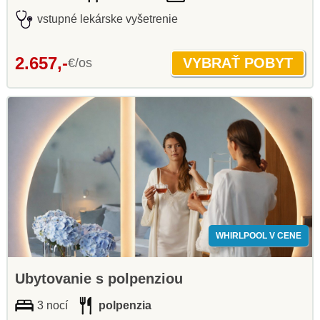
vstupné lekárske vyšetrenie
2.657,-
€/os
WHIRLPOOL V CENE
Ubytovanie s polpenziou
3 nocí
polpenzia