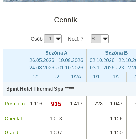
Cenník
Osôb
Nocí:
7
Sezóna A
Sezóna B
26.05.2026 - 19.08.2026
02.10.2026 - 22.10.20
24.08.2026 - 01.10.2026
03.11.2026 - 23.12.20
1/1
1/2
1/2A
1/1
1/2
1/
Spirit Hotel Thermal Spa *****
935
Premium
1.116
1.417
1.228
1.047
1.5
Oriental
-
1.013
-
-
1.126
-
Grand
-
1.037
-
-
1.150
-