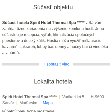
Súčasť objektu
Súčasť hotela Spirit Hotel Thermal Spa *****
v Sárvári
zahŕňa rôzne zariadenia na zvýšenie komfortu hostí. Jeho
súčasťou je recepcia, výťah, klimatizácia spoločných
priestorov a detský kútik. Hostia môžu využiť reštauráciu,
kaviareň, cukráreň, lobby bar, denný a nočný bar či vinotéku
a vináreň.
+
zobraziť viac
Lokalita hotela
Spirit Hotel Thermal Spa *****
|
Vadkert krt 5.
|
H-9600
Sárvár
|
Maďarsko
|
Mapa
kúpeľný park, tiché prostredie