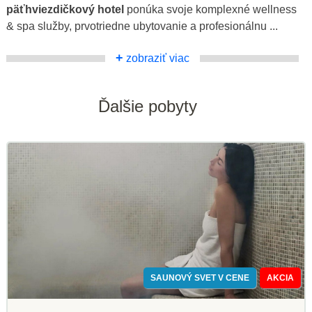
päťhviezdičkový hotel
ponúka svoje komplexné wellness
& spa služby, prvotriedne ubytovanie a profesionálnu ...
+
zobraziť viac
Ďalšie pobyty
SAUNOVÝ SVET V CENE
AKCIA