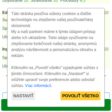
Ubytovanie
10
Stravovanie
10
Procedúry
9,5
Edita F.
12.05.2026
10,0
max 10
Táto stránka používa súbory cookies a ďalšie
technológie na zlepšenie vašej používateľskej
Super hotel aj strava. Pobyt bol vynikajúci.
skúsenosti.
Spirit Hotel Thermal Spa *****
My a naši partneri máme k týmto údajom prístup
Ubytovanie
10
Stravovanie
10
Procedúry
10
alebo ich ukladáme. Tieto údaje využívame na
zlepšovanie funkčnosti našej stránky, anonymnú
Ingrid T.
06.04.2026
9,0
max 10
analýzu návštevnosti a personalizáciu obsahu a
reklám.
Spirit Hotel Thermal Spa *****
Ubytovanie
9,0
Stravovanie
9,0
Procedúry
9,0
Kliknutím na „Povoliť všetko“ vyjadrujete súhlas s
týmito činnosťami. Kliknutím na „Nastaviť“ si
môžete upraviť svoje preferencie alebo odvolať
+
ZOBRAZ VŠETKO (11)
súhlas.
Viac informácií
.
NASTAVIŤ
POVOLIŤ VŠETKO
VYBRAŤ TERMÍN