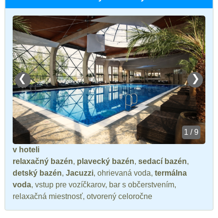
❮
❯
1 / 9
v hoteli
relaxačný bazén
,
plavecký bazén
,
sedací bazén
,
detský bazén
,
Jacuzzi
, ohrievaná voda,
termálna
voda
, vstup pre vozíčkarov, bar s občerstvením,
relaxačná miestnosť, otvorený celoročne