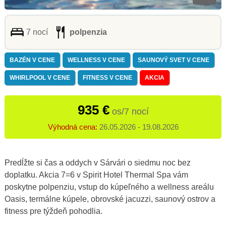
7 nocí
polpenzia
BAZÉN V CENE
WELLNESS V CENE
SAUNOVÝ SVET V CENE
WHIRLPOOL V CENE
FITNESS V CENE
AKCIA
935 €
os/7 nocí
Výhodná cena:
26.05.2026 - 19.08.2026
Predĺžte si čas a oddych v Sárvári o siedmu noc bez
doplatku. Akcia 7=6 v Spirit Hotel Thermal Spa vám
poskytne polpenziu, vstup do kúpeľného a wellness areálu
Oasis, termálne kúpele, obrovské jacuzzi, saunový ostrov a
fitness pre týždeň pohodlia.