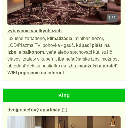
1 / 5
vybavenie všetkých izieb:
luxusne zariadené,
klimatizácia
, minibar, trezor,
LCD/Plazma TV, pohovka - gauč,
kúpací plášť na
izbe
,
s balkónom
, vaňa alebo sprchovací kút, sušič
vlasov, toalety v kúpeľni, iba nefajčiarske izby, možnosť
objednať detskú postieľku na izbu,
manželská posteľ
,
WIFI pripojenie na internet
King
dvojposteľový apartmán
(2)