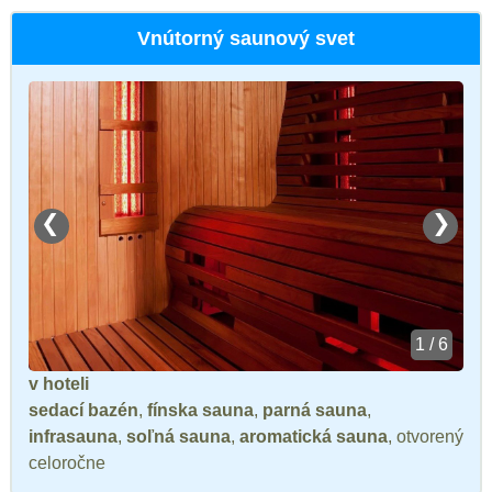
Vnútorný saunový svet
❮
❯
1 / 6
v hoteli
sedací bazén
,
fínska sauna
,
parná sauna
,
infrasauna
,
soľná sauna
,
aromatická sauna
, otvorený
celoročne