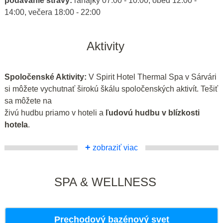
podávanie stravy:
raňajky 07:00 - 10:00, obed 12:00 -
14:00, večera 18:00 - 22:00
Aktivity
Spoločenské Aktivity:
V Spirit Hotel Thermal Spa v Sárvári
si môžete vychutnať širokú škálu spoločenských aktivít. Tešiť
sa môžete na
živú hudbu priamo v hoteli a
ľudovú hudbu v blízkosti
hotela
.
+
zobraziť viac
SPA & WELLNESS
Prechodový bazénový svet