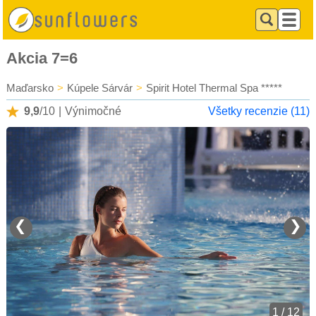
Akcia 7=6
Maďarsko
>
Kúpele Sárvár
>
Spirit Hotel Thermal Spa *****
9,9
/10
|
Výnimočné
Všetky recenzie (11)
❮
❯
1 / 12