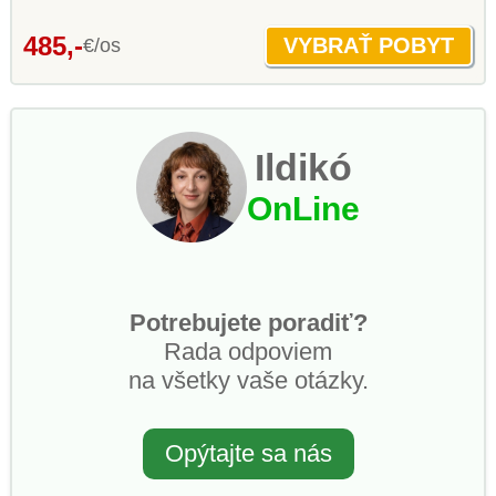
485,-
€/os
Ildikó
OnLine
Potrebujete poradiť?
Rada odpoviem
na všetky vaše otázky.
Opýtajte sa nás