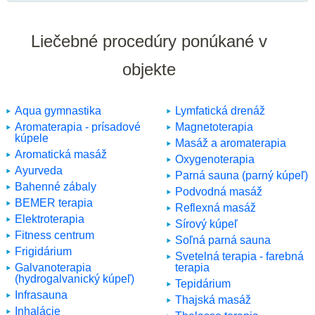
Liečebné procedúry ponúkané v
objekte
Aqua gymnastika
Lymfatická drenáž
Aromaterapia - prísadové
Magnetoterapia
kúpele
Masáž a aromaterapia
Aromatická masáž
Oxygenoterapia
Ayurveda
Parná sauna (parný kúpeľ)
Bahenné zábaly
Podvodná masáž
BEMER terapia
Reflexná masáž
Elektroterapia
Sírový kúpeľ
Fitness centrum
Soľná parná sauna
Frigidárium
Svetelná terapia - farebná
Galvanoterapia
terapia
(hydrogalvanický kúpeľ)
Tepidárium
Infrasauna
Thajská masáž
Inhalácie