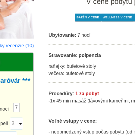
V cene pobytu 
BAZÉN V CENE
WELLNESS V CENE
Ubytovanie:
7 nocí
ky recenzie (10)
Stravovanie: polpenzia
raňajky: bufetové stoly
večera: bufetové stoly
róvár ***
Procedúry:
1 za pobyt
-1x 45 min masáž (lávovými kameňmi, m
7
nocí
Voľné vstupy v cene:
pelí
- neobmedzený vstup počas pobytu (od r