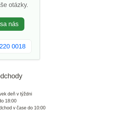
še otázky.
 sa nás
2220 0018
odchody
vek deň v týždni
do 18:00
odchod v čase do 10:00