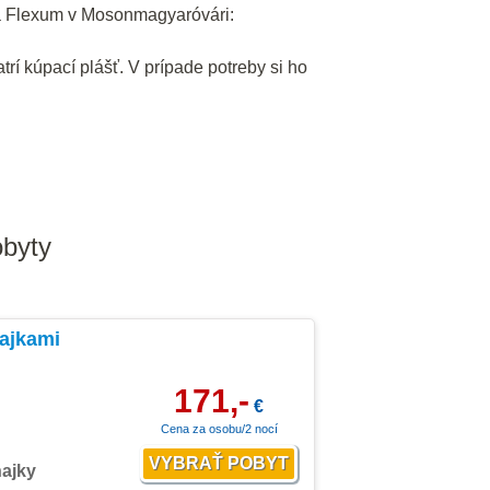
a Flexum v Mosonmagyaróvári:
í kúpací plášť. V prípade potreby si ho
obyty
ňajkami
171,-
€
Cena za osobu/2 nocí
ňajky