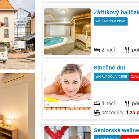
Zážitkový balíče
WELLNESS V CENE
2 nocí
po
Slnečné dni
WHIRLPOOL V CENE
ZĽAV
4 nocí
po
procedúry:
1 za 
Seniorské wellne