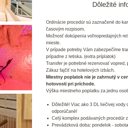
Dôležité in
Ordinácie procedúr sú zaznačené do kar
časovým rozpisom.
Možnosť dokúpenia voľnopredajných rel
mieste.
V prípade potreby Vám zabezpečíme trans
prípadne z letiska. (extra príplatok)
Transfer je potrebné rezervovať vopred, p
Zákaz fajčiť na hotelových izbách.
Miestny poplatok nie je zahrnutý v ce
hotovosti pri príchode.
Výška miestneho poplatku za jednu osob
Dôležité! Viac ako 3 DL liečivej vody 
odporúčané!
Celý komplex podávaných procedúr 
Prevádzková doba: pondelok - sobota 