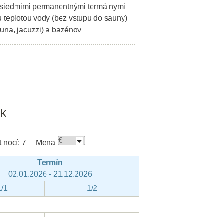
 siedmimi permanentnými termálnymi
 teplotou vody (bez vstupu do sauny)
auna, jacuzzi) a bazénov
ík
 nocí:
7
Mena
Termín
02.01.2026 - 21.12.2026
1/1
1/2