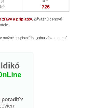
807
944
726
850
zľavy a príplatky.
Záväznú cenovú
ácie.
 je možné si uplatniť iba jednu zľavu - a to tú
Ildikó
OnLine
 poradiť?
poviem