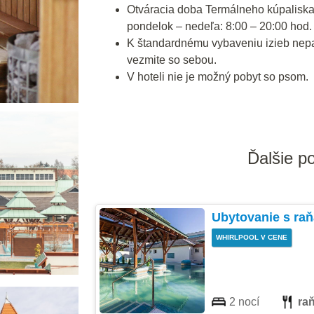
Otváracia doba Termálneho kúpalisk
pondelok – nedeľa: 8:00 – 20:00 hod.
K štandardnému vybaveniu izieb nepatr
vezmite so sebou.
V hoteli nie je možný pobyt so psom.
Ďalšie p
Ubytovanie s ra
WHIRLPOOL V CENE
2 nocí
ra