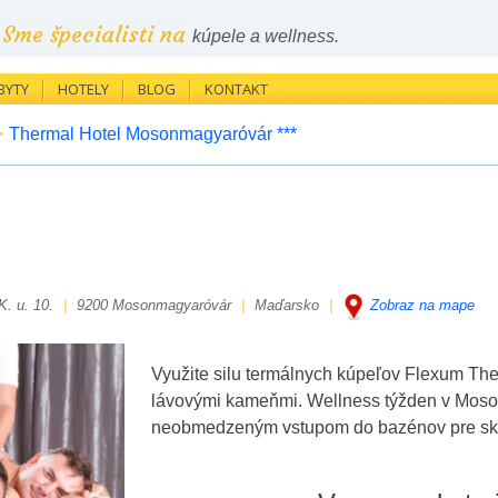
Sme špecialisti na
kúpele a wellness.
BYTY
HOTELY
BLOG
KONTAKT
>
Thermal Hotel Mosonmagyaróvár ***
K. u. 10.
|
9200 Mosonmagyaróvár
|
Maďarsko
|
Zobraz na mape
Využite silu termálnych kúpeľov Flexum T
lávovými kameňmi. Wellness týžden v
Moso
neobmedzeným vstupom do bazénov pre skut