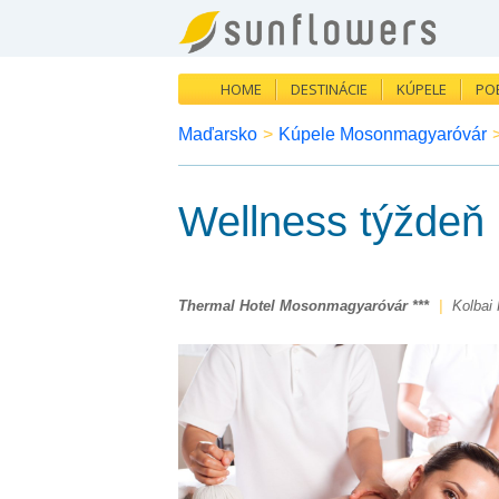
HOME
DESTINÁCIE
KÚPELE
PO
Maďarsko
>
Kúpele Mosonmagyaróvár
Wellness týždeň
Thermal Hotel Mosonmagyaróvár ***
|
Kolbai 