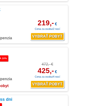
k
219,-
€
Cena za osobu/2 nocí
lpenzia
A 10%
472,- €
425,-
€
Cena za osobu/4 nocí
lpenzia
pobyt
ss dni