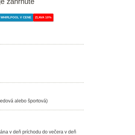
je zahrnuté
WHIRLPOOL V CENE
ZĽAVA 10%
edová alebo športová)
ána v deň príchodu do večera v deň