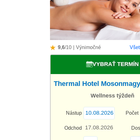
9,6
/10
|
Výnimočné
Všet
VYBRAŤ TERMÍN
Thermal Hotel Mosonmagya
Wellness týždeň
Nástup
Počet 
Odchod
Dos