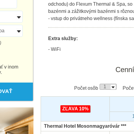
odchodu) do Flexum Thermal & Spa, so
bazénmi a zážitkovými bazénmi s rôznou
- vstup do privátneho wellness (fínska s
ba
Extra služby:
)
- WiFi
ať v inom
Cenn
.
Počet osôb
Počet
OVAŤ
ZĽAVA 10%
Thermal Hotel Mosonmagyaróvár ***