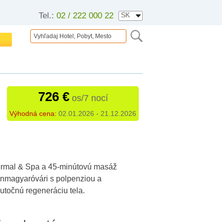
Tel.:
02 / 222 000 22
726 €
os/7 nocí
Výhodná cena:
02.01.2026 - 21.12.2026
hermal & Spa a 45-minútovú masáž
nmagyaróvári
s polpenziou a
očnú regeneráciu tela.