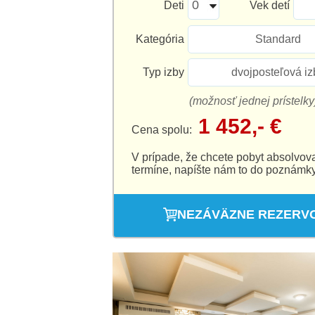
Deti
Vek detí
Kategória
Standard
Typ izby
dvojposteľová iz
(možnosť jednej prístelky
1 452,- €
Cena spolu:
V prípade, že chcete pobyt absolvov
termíne, napíšte nám to do poznámky
NEZÁVÄZNE REZERV