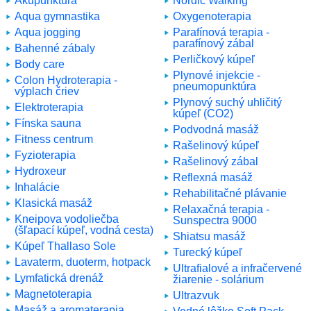
Akupunktúra
Nordic Walking
Aqua gymnastika
Oxygenoterapia
Aqua jogging
Parafínová terapia -
parafínový zábal
Bahenné zábaly
Perličkový kúpeľ
Body care
Plynové injekcie -
Colon Hydroterapia -
pneumopunktúra
výplach čriev
Plynový suchý uhličitý
Elektroterapia
kúpeľ (CO2)
Fínska sauna
Podvodná masáž
Fitness centrum
Rašelinový kúpeľ
Fyzioterapia
Rašelinový zábal
Hydroxeur
Reflexná masáž
Inhalácie
Rehabilitačné plávanie
Klasická masáž
Relaxačná terapia -
Kneipova vodoliečba
Sunspectra 9000
(šľapací kúpeľ, vodná cesta)
Shiatsu masáž
Kúpeľ Thallaso Sole
Turecký kúpeľ
Lavaterm, duoterm, hotpack
Ultrafialové a infračervené
Lymfatická drenáž
žiarenie - solárium
Magnetoterapia
Ultrazvuk
Masáž a aromaterapia