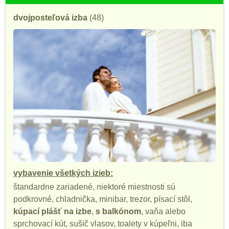
dvojposteľová izba
(48)
vybavenie všetkých izieb:
štandardne zariadené, niektoré miestnosti sú
podkrovné, chladnička, minibar, trezor, písací stôl,
kúpací plášť na izbe
,
s balkónom
, vaňa alebo
sprchovací kút, sušič vlasov, toalety v kúpeľni, iba