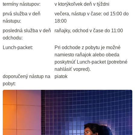
termíny nástupov:
v ktorýkoľvek deň v týždni
prvá služba v deň
večera, nástup v čase: od 15:00 do
nástupu:
18:00
posledná služba v deň
raňajky, odchod v čase do 11:00
odchodu:
Lunch-packet:
Pri odchode z pobytu je možné
namiesto raňajok alebo obeda
poskytnúť Lunch-packet (potrebné
nahlásiť vopred).
doporučený nástup na
piatok
pobyt: