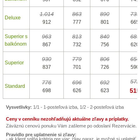
1.014
863
890
739
Deluxe
912
777
801
665
963
813
840
689
Superior s
balkónom
867
732
756
620
930
779
806
656
Superior
837
701
726
590
572
776
696
692
Standard
515
698
626
623
Vysvetlivky:
1/1 - 1-posteľová izba, 1/2 - 2-posteľová izba
Ceny v cenníku nezohľadňujú aktuálne zľavy a príplatky.
Záväznú cenovú ponuku Vám zašleme po odoslaní Rezervácie.
Pravidlo pre uplatnenie si zľavy:
- ak klient spĺňa kritéria pre viac zliav naraz, je možné si uplatniť