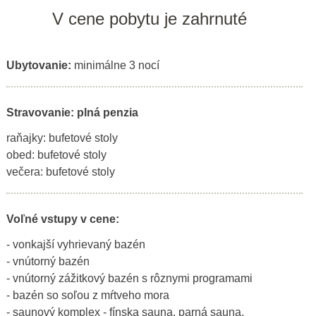
V cene pobytu je zahrnuté
Ubytovanie:
minimálne 3 nocí
Stravovanie: plná penzia
raňajky: bufetové stoly
obed: bufetové stoly
večera: bufetové stoly
Voľné vstupy v cene:
- vonkajší vyhrievaný bazén
- vnútorný bazén
- vnútorný zážitkový bazén s rôznymi programami
- bazén so soľou z mŕtveho mora
- saunový komplex - fínska sauna, parná sauna,