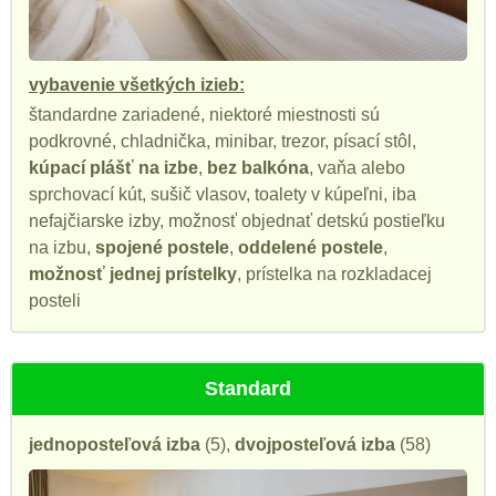
vybavenie všetkých izieb:
štandardne zariadené, niektoré miestnosti sú
podkrovné, chladnička, minibar, trezor, písací stôl,
kúpací plášť na izbe
,
bez balkóna
, vaňa alebo
sprchovací kút, sušič vlasov, toalety v kúpeľni, iba
nefajčiarske izby, možnosť objednať detskú postieľku
na izbu,
spojené postele
,
oddelené postele
,
možnosť jednej prístelky
, prístelka na rozkladacej
posteli
Standard
jednoposteľová izba
(5),
dvojposteľová izba
(58)