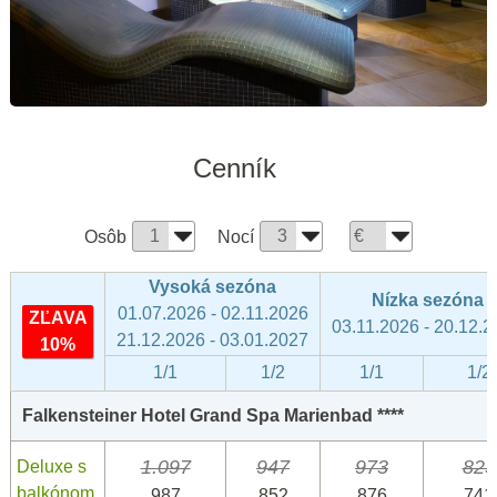
Cenník
Osôb
Nocí
Vysoká sezóna
Nízka sezóna
01.07.2026 - 02.11.2026
ZĽAVA
03.11.2026 - 20.12.
21.12.2026 - 03.01.2027
10%
1/1
1/2
1/1
1/2
Falkensteiner Hotel Grand Spa Marienbad ****
1.097
947
973
823
Deluxe s
balkónom
987
852
876
741