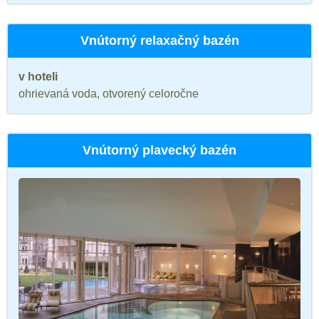
Vnútorný relaxačný bazén
v hoteli
ohrievaná voda, otvorený celoročne
Vnútorný plavecký bazén