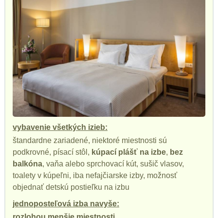
vybavenie všetkých izieb:
štandardne zariadené, niektoré miestnosti sú
podkrovné, písací stôl,
kúpací plášť na izbe
,
bez
balkóna
, vaňa alebo sprchovací kút, sušič vlasov,
toalety v kúpeľni, iba nefajčiarske izby, možnosť
objednať detskú postieľku na izbu
jednoposteľová izba navyše:
rozlohou menšie miestnosti