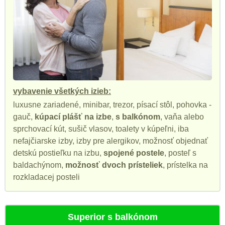
vybavenie všetkých izieb:
luxusne zariadené, minibar, trezor, písací stôl, pohovka -
gauč,
kúpací plášť na izbe
,
s balkónom
, vaňa alebo
sprchovací kút, sušič vlasov, toalety v kúpeľni, iba
nefajčiarske izby, izby pre alergikov, možnosť objednať
detskú postieľku na izbu,
spojené postele
, posteľ s
baldachýnom,
možnosť dvoch prísteliek
, prístelka na
rozkladacej posteli
Superior s balkónom