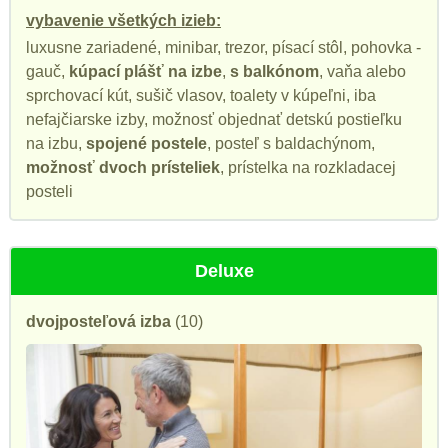
vybavenie všetkých izieb:
luxusne zariadené, minibar, trezor, písací stôl, pohovka -
gauč,
kúpací plášť na izbe
,
s balkónom
, vaňa alebo
sprchovací kút, sušič vlasov, toalety v kúpeľni, iba
nefajčiarske izby, možnosť objednať detskú postieľku
na izbu,
spojené postele
, posteľ s baldachýnom,
možnosť dvoch prísteliek
, prístelka na rozkladacej
posteli
Deluxe
dvojposteľová izba
(10)