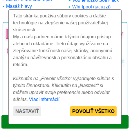
Vodné lôžko Soft Pack
Masáž hlavy
Whirlpool (jacuzzi)
Zábaly
Táto stránka používa súbory cookies a ďalšie
technológie na zlepšenie vašej používateľskej
skúsenosti.
My a naši partneri máme k týmto údajom prístup
alebo ich ukladáme. Tieto údaje využívame na
zlepšovanie funkčnosti našej stránky, anonymnú
analýzu návštevnosti a personalizáciu obsahu a
reklám.
Kliknutím na „Povoliť všetko“ vyjadrujete súhlas s
týmito činnosťami. Kliknutím na „Nastaviť“ si
môžete upraviť svoje preferencie alebo odvolať
súhlas.
Viac informácií
.
NASTAVIŤ
POVOLIŤ VŠETKO
VYBRAŤ TERMÍN