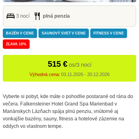
3 nocí
plná penzia
BAZÉN V CENE
SAUNOVÝ SVET V CENE
FITNESS V CENE
ZĽAVA 10%
515 €
os/3 nocí
Výhodná cena:
03.11.2026 - 20.12.2026
Vyberte si pobyt, kde máte o pohodlie postarané od rána do
večera. Falkensteiner Hotel Grand Spa Marienbad v
Mariánskych Lázňach spája plnú penziu, vnútorné aj
vonkajšie bazény, sauny, fitness a hotelové zázemie na
oddych vo vlastnom tempe.