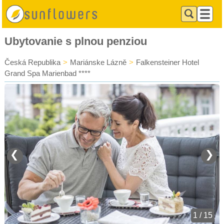
Ubytovanie s plnou penziou
Česká Republika
>
Mariánske Lázně
>
Falkensteiner Hotel
Grand Spa Marienbad ****
❮
❯
1 / 15