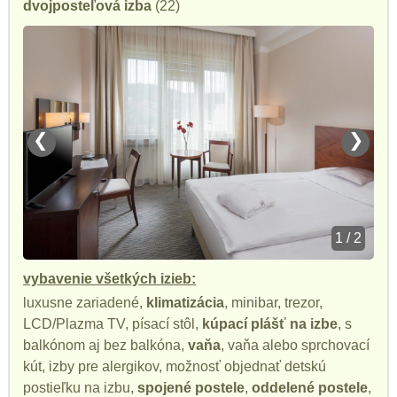
dvojposteľová izba
(22)
❮
❯
1 / 2
vybavenie všetkých izieb:
luxusne zariadené,
klimatizácia
, minibar, trezor,
LCD/Plazma TV, písací stôl,
kúpací plášť na izbe
, s
balkónom aj bez balkóna,
vaňa
, vaňa alebo sprchovací
kút, izby pre alergikov, možnosť objednať detskú
postieľku na izbu,
spojené postele
,
oddelené postele
,