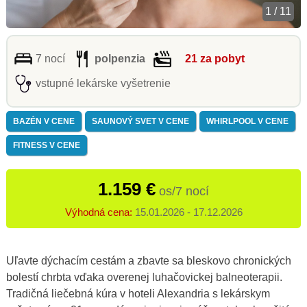
1 / 11
7 nocí
polpenzia
21 za pobyt
vstupné lekárske vyšetrenie
BAZÉN V CENE
SAUNOVÝ SVET V CENE
WHIRLPOOL V CENE
FITNESS V CENE
1.159 €
os/7 nocí
Výhodná cena:
15.01.2026 - 17.12.2026
Uľavte dýchacím cestám a zbavte sa bleskovo chronických
bolestí chrbta vďaka overenej luhačovickej balneoterapii.
Tradičná liečebná kúra v hoteli Alexandria s lekárskym