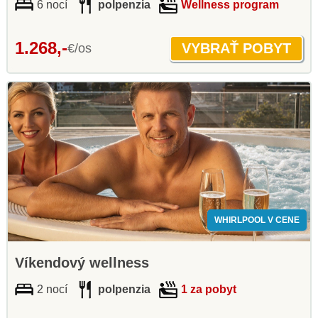
6 nocí
polpenzia
Wellness program
1.268,-
€/os
WHIRLPOOL V CENE
Víkendový wellness
2 nocí
polpenzia
1 za pobyt