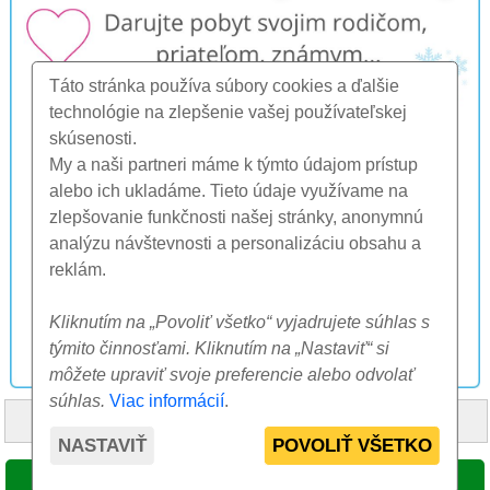
Táto stránka používa súbory cookies a ďalšie
technológie na zlepšenie vašej používateľskej
skúsenosti.
My a naši partneri máme k týmto údajom prístup
alebo ich ukladáme. Tieto údaje využívame na
zlepšovanie funkčnosti našej stránky, anonymnú
analýzu návštevnosti a personalizáciu obsahu a
reklám.
Kliknutím na „Povoliť všetko“ vyjadrujete súhlas s
týmito činnosťami. Kliknutím na „Nastaviť“ si
môžete upraviť svoje preferencie alebo odvolať
súhlas.
Viac informácií
.
HOME
O NÁS
FAQ
OSTATNÉ
KONTAKT
NASTAVIŤ
POVOLIŤ VŠETKO
© 2000-2026 CK SUNFLOWERS agency, s.r.o.
VYBRAŤ TERMÍN