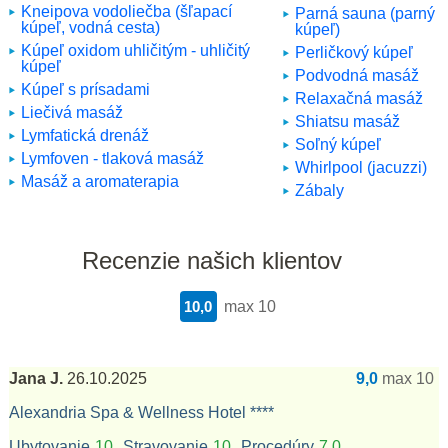
Kneipova vodoliečba (šľapací
Parná sauna (parný
kúpeľ, vodná cesta)
kúpeľ)
Kúpeľ oxidom uhličitým - uhličitý
Perličkový kúpeľ
kúpeľ
Podvodná masáž
Kúpeľ s prísadami
Relaxačná masáž
Liečivá masáž
Shiatsu masáž
Lymfatická drenáž
Soľný kúpeľ
Lymfoven - tlaková masáž
Whirlpool (jacuzzi)
Masáž a aromaterapia
Zábaly
Recenzie našich klientov
10,0
max 10
Jana J.
26.10.2025
9,0
max 10
Alexandria Spa & Wellness Hotel ****
Ubytovanie
10
Stravovanie
10
Procedúry
7,0