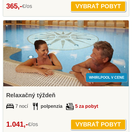
365,-
€/os
WHIRLPOOL V CENE
Relaxačný týždeň
7 nocí
polpenzia
5 za pobyt
1.041,-
€/os