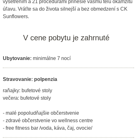
vyšetrením a 21 procedúrami prinesie vášmu telu okamžitú
úľavu. Vráťte sa do života silnejší a bez obmedzení s CK
Sunflowers.
V cene pobytu je zahrnuté
Ubytovanie:
minimálne 7 nocí
Stravovanie: polpenzia
raňajky: bufetové stoly
večera: bufetové stoly
- malé popoludňajšie občerstvenie
- zdravé občerstvenie vo wellness centre
- free fitness bar /voda, káva, čaj, ovocie/