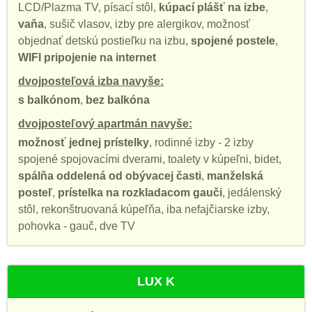
LCD/Plazma TV, písací stôl,
kúpací plášť na izbe
,
vaňa
, sušič vlasov, izby pre alergikov, možnosť
objednať detskú postieľku na izbu,
spojené postele
,
WIFI pripojenie na internet
dvojposteľová izba navyše:
s balkónom
,
bez balkóna
dvojposteľový apartmán navyše:
možnosť jednej prístelky
, rodinné izby - 2 izby
spojené spojovacími dverami, toalety v kúpeľni, bidet,
spálňa oddelená od obývacej časti
,
manželská
posteľ
,
prístelka na rozkladacom gauči
, jedálenský
stôl, rekonštruovaná kúpeľňa, iba nefajčiarske izby,
pohovka - gauč, dve TV
LUX K