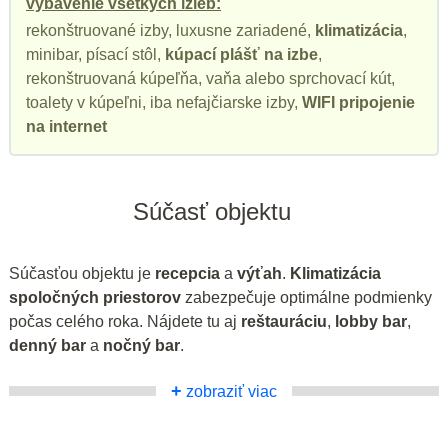
vybavenie všetkých izieb:
rekonštruované izby, luxusne zariadené,
klimatizácia
,
minibar, písací stôl,
kúpací plášť na izbe
,
rekonštruovaná kúpeľňa, vaňa alebo sprchovací kút,
toalety v kúpeľni, iba nefajčiarske izby,
WIFI pripojenie
na internet
Súčasť objektu
Súčasťou objektu je
recepcia
a
výťah
.
Klimatizácia
spoločných priestorov
zabezpečuje optimálne podmienky
počas celého roka. Nájdete tu aj
reštauráciu
,
lobby bar
,
denný bar
a
nočný bar
.
+
zobraziť viac