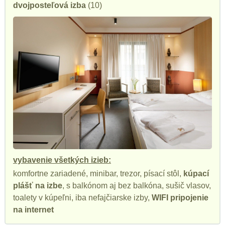
dvojposteľová izba
(10)
vybavenie všetkých izieb:
komfortne zariadené, minibar, trezor, písací stôl,
kúpací
plášť na izbe
, s balkónom aj bez balkóna, sušič vlasov,
toalety v kúpeľni, iba nefajčiarske izby,
WIFI pripojenie
na internet