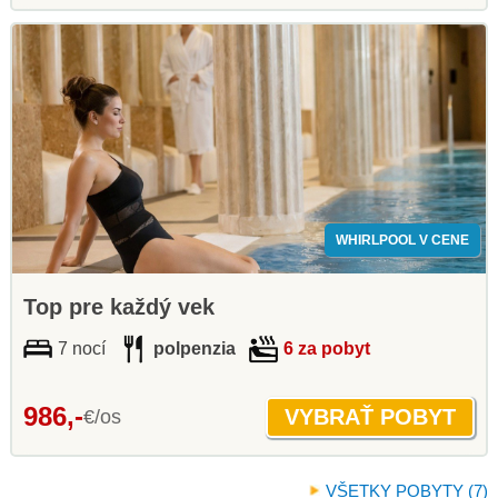
WHIRLPOOL V CENE
Top pre každý vek
7 nocí
polpenzia
6 za pobyt
986,-
€/os
VŠETKY POBYTY (7)