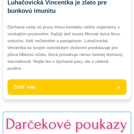
Luhačovická Vincentka je zlato pre
bunkovú imunitu
Dýchacie cesty sú prvou líniou kontaktu nášho organizmu s
vonkajším prostredím. Každý deň musia filtrovať tisíce litrov
vzduchu, čeliť nečistotám a patogénom. Luhačovická
Vincentka so svojím osmotickým zložením predstavuje pre
pľúca hĺbkovú očistu, ktorá presahuje rámec bežnej domácej
starostlivosti. Nejde len o dýchanie pary, ale o cielené
posilne...
»
Zistiť viac