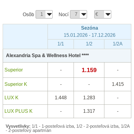
Osôb
Nocí
Sezóna
15.01.2026 - 17.12.2026
1/1
1/2
1/2A
Alexandria Spa & Wellness Hotel ****
1.159
Superior
-
-
Superior K
-
-
1.415
LUX K
1.448
1.283
-
LUX PLUS K
-
1.317
-
Vysvetlivky:
1/1 - 1-posteľová izba, 1/2 - 2-posteľová izba, 1/2A
- 2-posteľový apartmán