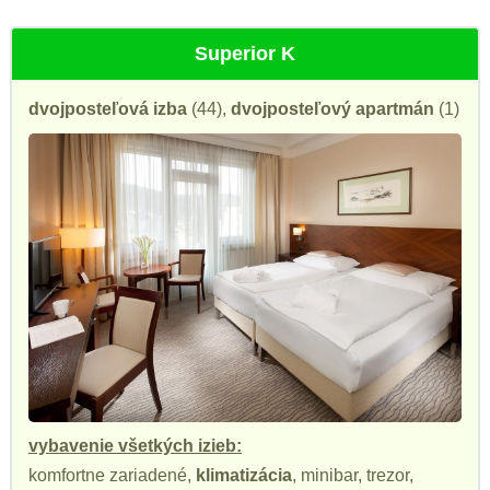
Superior K
dvojposteľová izba
(44),
dvojposteľový apartmán
(1)
vybavenie všetkých izieb:
komfortne zariadené,
klimatizácia
, minibar, trezor,