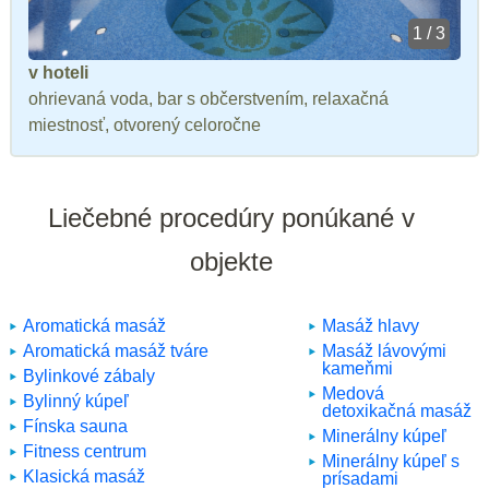
1 / 3
v hoteli
ohrievaná voda, bar s občerstvením, relaxačná
miestnosť, otvorený celoročne
Liečebné procedúry ponúkané v
objekte
Aromatická masáž
Masáž hlavy
Aromatická masáž tváre
Masáž lávovými
kameňmi
Bylinkové zábaly
Medová
Bylinný kúpeľ
detoxikačná masáž
Fínska sauna
Minerálny kúpeľ
Fitness centrum
Minerálny kúpeľ s
Klasická masáž
prísadami