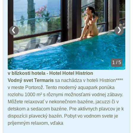
❮
❯
1 / 5
v blízkosti hotela - Hotel Hotel Histrion
Vodný svet Termaris
sa nachádza v hoteli Histrion****
v meste Portorož. Tento moderný aquapark ponúka
rozlohu 1000 m² s rôznymi možnosťami vodnej zábavy.
Môžete relaxovať v nekonečnom bazéne, jacuzzi či v
detskom a sedacom bazéne. Pre aktívnych plavcov je k
dispozícii plavecký bazén. Pobyt vo vodnom svete je
príjemným relaxom, vďaka