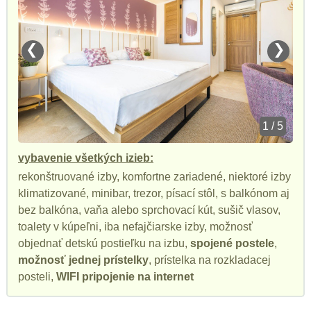
❮
❯
1 / 5
vybavenie všetkých izieb:
rekonštruované izby, komfortne zariadené, niektoré izby
klimatizované, minibar, trezor, písací stôl, s balkónom aj
bez balkóna, vaňa alebo sprchovací kút, sušič vlasov,
toalety v kúpeľni, iba nefajčiarske izby, možnosť
objednať detskú postieľku na izbu,
spojené postele
,
možnosť jednej prístelky
, prístelka na rozkladacej
posteli,
WIFI pripojenie na internet