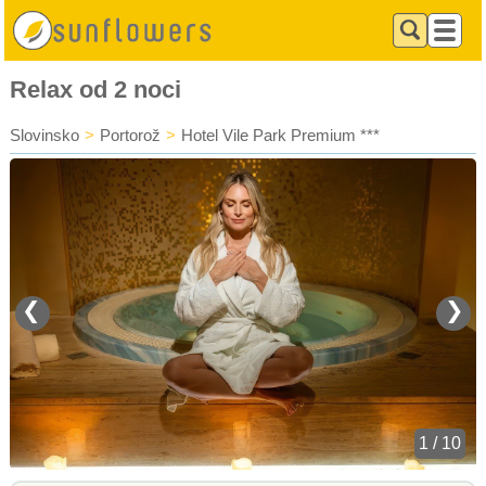
Relax od 2 noci
Slovinsko
>
Portorož
>
Hotel Vile Park Premium ***
❮
❯
1 / 10