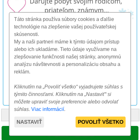
Táto stránka používa súbory cookies a ďalšie
technológie na zlepšenie vašej používateľskej
skúsenosti.
My a naši partneri máme k týmto údajom prístup
alebo ich ukladáme. Tieto údaje využívame na
zlepšovanie funkčnosti našej stránky, anonymnú
analýzu návštevnosti a personalizáciu obsahu a
reklám.
Kliknutím na „Povoliť všetko“ vyjadrujete súhlas s
týmito činnosťami. Kliknutím na „Nastaviť“ si
môžete upraviť svoje preferencie alebo odvolať
súhlas.
Viac informácií
.
HOME
O NÁS
FAQ
OSTATNÉ
KONTAKT
NASTAVIŤ
POVOLIŤ VŠETKO
© 2000-2026 CK SUNFLOWERS agency, s.r.o.
VYBRAŤ TERMÍN
Tieto internetové stránky používajú súbory cookie. Viac informácií
tu
.