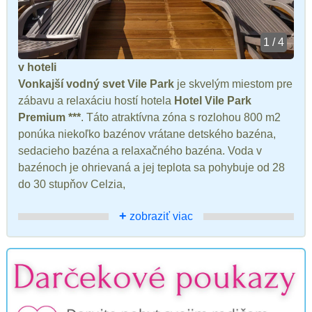
1 / 4
v hoteli
Vonkajší vodný svet Vile Park
je skvelým miestom pre
zábavu a relaxáciu hostí hotela
Hotel Vile Park
Premium ***
. Táto atraktívna zóna s rozlohou 800 m2
ponúka niekoľko bazénov vrátane detského bazéna,
sedacieho bazéna a relaxačného bazéna. Voda v
bazénoch je ohrievaná a jej teplota sa pohybuje od 28
do 30 stupňov Celzia,
+
zobraziť viac