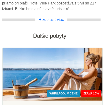
priamo pri pláži. Hotel Ville Park pozostáva z 5 víl so 217
izbami. Blízko hotela sú hlavné turistické ...
+
zobraziť viac
Ďalšie pobyty
WHIRLPOOL V CENE
ZĽAVA 10%