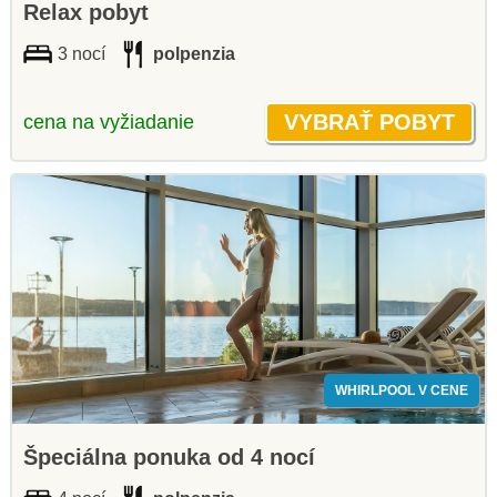
Relax pobyt
3 nocí
polpenzia
cena na vyžiadanie
WHIRLPOOL V CENE
Špeciálna ponuka od 4 nocí