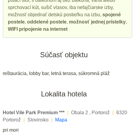
písací stôl, s balkónom aj bez balkóna, vaňa alebo
sprchovací kút, sušič vlasov, iba nefajčiarske izby,
možnosť objednať detskú postieľku na izbu,
spojené
postele
,
oddelené postele
,
možnosť jednej prístelky
,
WIFI pripojenie na internet
Súčasť objektu
reštaurácia, lobby bar, letná terasa, súkromná pláž
Lokalita hotela
Hotel Vile Park Premium ***
|
Obala 2 , Portorož
|
6320
Portorož
|
Slovinsko
|
Mapa
pri mori