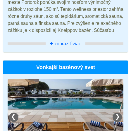
meste Portorož ponúka svojim hosťom výnimočný
zážitok v rozlohe 150 m². Tento wellness priestor zahŕňa
rôzne druhy sáun, ako sú tepidárium, aromatická sauna,
parná sauna a fínska sauna. Pre zvýšenie relaxačného
zážitku je k dispozícii aj Kneippov bazén. Súčasťou
+
zobraziť viac
Vonkajší bazénový svet
❮
❯