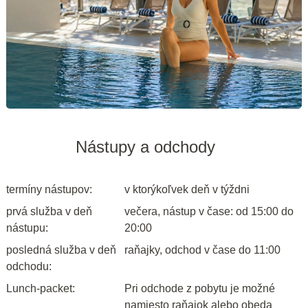
Nástupy a odchody
termíny nástupov:
v ktorýkoľvek deň v týždni
prvá služba v deň
večera, nástup v čase: od 15:00 do
nástupu:
20:00
posledná služba v deň
raňajky, odchod v čase do 11:00
odchodu:
Lunch-packet:
Pri odchode z pobytu je možné
namiesto raňajok alebo obeda