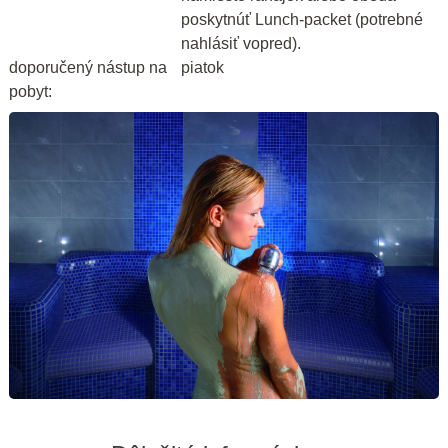
poskytnúť Lunch-packet (potrebné
nahlásiť vopred).
doporučený nástup na
piatok
pobyt: