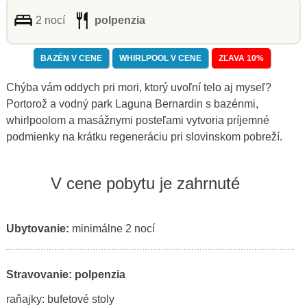
2 nocí
polpenzia
BAZÉN V CENE
WHIRLPOOL V CENE
ZĽAVA 10%
Chýba vám oddych pri mori, ktorý uvoľní telo aj myseľ?
Portorož a vodný park Laguna Bernardin s bazénmi,
whirlpoolom a masážnymi posteľami vytvoria príjemné
podmienky na krátku regeneráciu pri slovinskom pobreží.
V cene pobytu je zahrnuté
Ubytovanie:
minimálne 2 nocí
Stravovanie: polpenzia
raňajky: bufetové stoly