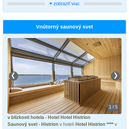
+
zobraziť viac
Vnútorný saunový svet
❮
❯
1 / 5
v blízkosti hotela - Hotel Hotel Histrion
Saunový svet - Histrion
v hoteli
Hotel Histrion ****
v