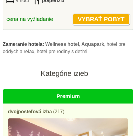
4 nocí
polpenzia
cena na vyžiadanie
Zameranie hotela:
Wellness hotel
,
Aquapark
, hotel pre
oddych a relax, hotel pre rodiny s deťmi
Kategórie izieb
Premium
dvojposteľová izba
(217)