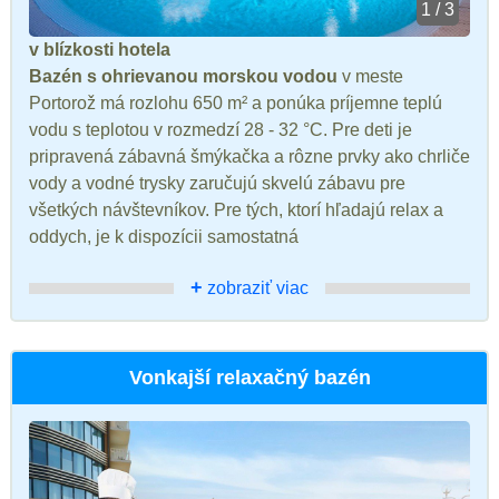
1 / 3
v blízkosti hotela
Bazén s ohrievanou morskou vodou
v meste
Portorož má rozlohu 650 m² a ponúka príjemne teplú
vodu s teplotou v rozmedzí 28 - 32 °C. Pre deti je
pripravená zábavná šmýkačka a rôzne prvky ako chrliče
vody a vodné trysky zaručujú skvelú zábavu pre
všetkých návštevníkov. Pre tých, ktorí hľadajú relax a
oddych, je k dispozícii samostatná
+
zobraziť viac
Vonkajší relaxačný bazén