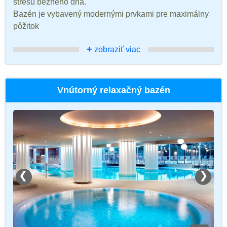
stresu bežného dňa.
Bazén je vybavený modernými prvkami pre maximálny
pôžitok
+
zobraziť viac
Vnútorný relaxačný bazén
❮
❯