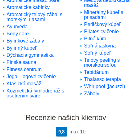
Aromatická masáž tváre
Medová detoxikačná
masáž
Aromatické kabínky
Minerálny kúpeľ s
Aromatický telový zábal s
prísadami
morskými riasami
Perličkový kúpeľ
Ayurveda
Pilates cvičenie
Body care
Pitná kúra
Bylinkové zábaly
Soľná jaskyňa
Bylinný kúpeľ
Soľný kúpeľ
Dýchacia gymnastika
Telový peeling s
Fínska sauna
morskou soľou
Fitness centrum
Tepidárium
Joga - jogové cvičenie
Thalasso terapia
Klasická masáž
Whirlpool (jacuzzi)
Kozmetická lymfodrenáž s
Zábaly
ošetrením tváre
Recenzie našich klientov
9,8
max 10