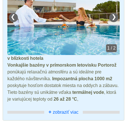
❮
❯
1 / 2
v blízkosti hotela
Vonkajšie bazény v prímorskom letovisku Portorož
ponúkajú relaxačnú atmosféru a sú ideálne pre
každého návštevníka.
Impozantná plocha 1000 m2
poskytuje hosťom dostatok miesta na oddych a zábavu.
Tieto bazény sú unikátne vďaka
termálnej vode
, ktorá
je variujúcej teploty od
26 až 28 °C
,
+
zobraziť viac