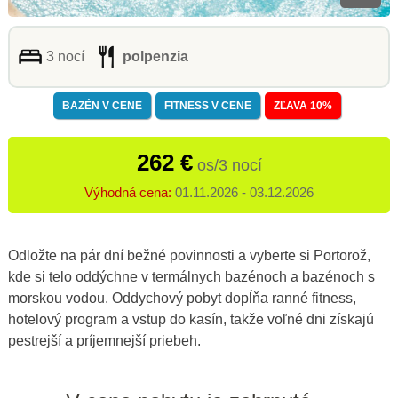
3 nocí
polpenzia
BAZÉN V CENE
FITNESS V CENE
ZĽAVA 10%
262 €
os/3 nocí
Výhodná cena:
01.11.2026 - 03.12.2026
Odložte na pár dní bežné povinnosti a vyberte si Portorož,
kde si telo oddýchne v termálnych bazénoch a bazénoch s
morskou vodou. Oddychový pobyt dopĺňa ranné fitness,
hotelový program a vstup do kasín, takže voľné dni získajú
pestrejší a príjemnejší priebeh.