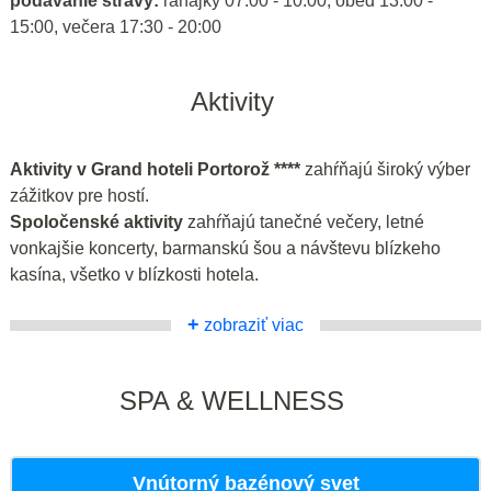
podávanie stravy:
raňajky 07:00 - 10:00, obed 13:00 -
15:00, večera 17:30 - 20:00
Aktivity
Aktivity v Grand hoteli Portorož ****
zahŕňajú široký výber
zážitkov pre hostí.
Spoločenské aktivity
zahŕňajú tanečné večery, letné
vonkajšie koncerty, barmanskú šou a návštevu blízkeho
kasína, všetko v blízkosti hotela.
+
zobraziť viac
SPA & WELLNESS
Vnútorný bazénový svet