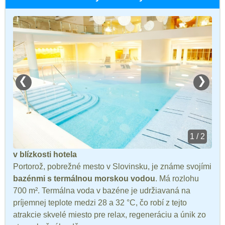
❮
❯
1 / 2
v blízkosti hotela
Portorož, pobrežné mesto v Slovinsku, je známe svojími
bazénmi s termálnou morskou vodou
. Má rozlohu
700 m². Termálna voda v bazéne je udržiavaná na
príjemnej teplote medzi 28 a 32 °C, čo robí z tejto
atrakcie skvelé miesto pre relax, regeneráciu a únik zo