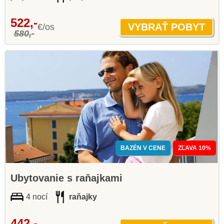
522,-
€/os
580,-
BAZÉN V CENE
ZĽAVA 10%
Ubytovanie s raňajkami
4 nocí
raňajky
442,-