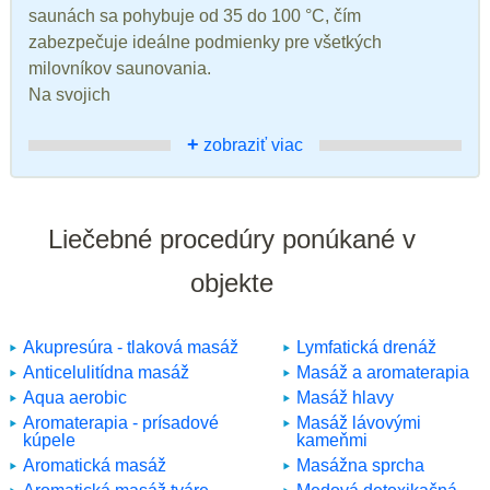
saunách sa pohybuje od 35 do 100 °C, čím
zabezpečuje ideálne podmienky pre všetkých
milovníkov saunovania.
Na svojich
+
zobraziť viac
Liečebné procedúry ponúkané v
objekte
Akupresúra - tlaková masáž
Lymfatická drenáž
Anticelulitídna masáž
Masáž a aromaterapia
Aqua aerobic
Masáž hlavy
Aromaterapia - prísadové
Masáž lávovými
kúpele
kameňmi
Aromatická masáž
Masážna sprcha