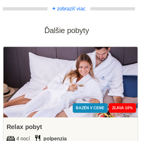
+
zobraziť viac
Ďalšie pobyty
BAZÉN V CENE
ZĽAVA 10%
Relax pobyt
4 nocí
polpenzia