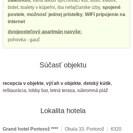
balkónom
, vaňa alebo sprchovací kút, sušič vlasov,
bidet, toalety v kúpeľni, iba nefajčiarske izby,
spojené
postele
,
možnosť jednej prístelky
,
WIFI pripojenie na
internet
dvojposteľový apartmán navyše:
pohovka - gauč
Súčasť objektu
recepcia v objekte
,
výťah v objekte
,
detský kútik
,
reštaurácia, lobby bar, letná terasa, súkromná pláž
Lokalita hotela
Grand hotel Portorož ****
|
Obala 33. Portorož
|
6320