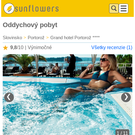
Oddychový pobyt
Slovinsko
>
Portorož
>
Grand hotel Portorož ****
9,8
/10
|
Výnimočné
Všetky recenzie (1)
❮
❯
1 / 11