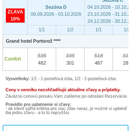
Sezóna C
Sezóna D
04.10.2026 - 10.10.
ZĽAVA
06.09.2026 - 03.10.2026
23.10.2026 - 31.10.
10%
24.12.2026 - 30.12.
1/1
1/2
1/1
1/2
Grand hotel Portorož ****
535
335
518
31
Comfort
482
301
467
286
Vysvetlivky:
1/1 - 1-posteľová izba, 1/2 - 2-posteľová izba
Ceny v cenníku nezohľadňujú aktuálne zľavy a príplatky.
Záväznú cenovú ponuku Vám zašleme po odoslaní Rezervácie.
Pravidlo pre uplatnenie si zľavy:
- ak klient spĺňa kritéria pre viac zliav naraz, je možné si uplatniť
iba jednu zľavu - a to tú najvyššiu