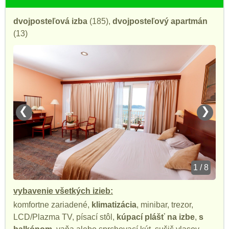
dvojposteľová izba
(185),
dvojposteľový apartmán
(13)
❮
❯
1 / 8
vybavenie všetkých izieb:
komfortne zariadené,
klimatizácia
, minibar, trezor,
LCD/Plazma TV, písací stôl,
kúpací plášť na izbe
,
s