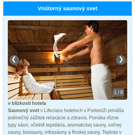
Vnútorný saunový svet
❮
❯
1 / 8
v blízkosti hotela
Saunový svet
v Lifeclass hoteloch v Portoroži prináša
jedinečný zážitok relaxácie a zdravia. Ponúka rôzne
typy sáun, včetně tepidária, aromatickej sauny, soľnej
sauny, biosauny, infrasáuny a fínskej sauny. Teplota v