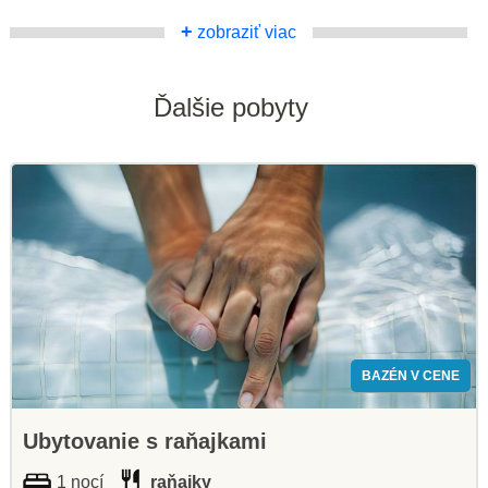
+
zobraziť viac
Ďalšie pobyty
BAZÉN V CENE
Ubytovanie s raňajkami
1 nocí
raňajky