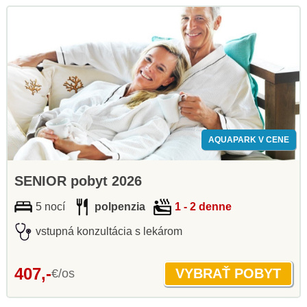
AQUAPARK V CENE
SENIOR pobyt 2026
5 nocí
polpenzia
1 - 2 denne
vstupná konzultácia s lekárom
407,-
€/os