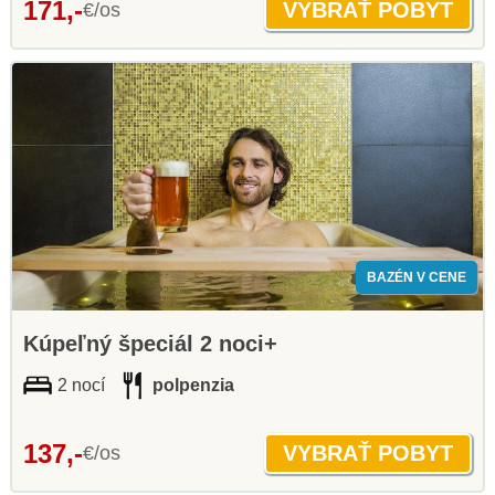
171,-
€/os
BAZÉN V CENE
Kúpeľný špeciál 2 noci+
2 nocí
polpenzia
137,-
€/os