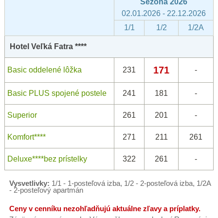
Sezóna 2026
02.01.2026 - 22.12.2026
1/1
1/2
1/2A
Hotel Veľká Fatra ****
171
Basic oddelené lôžka
231
-
Basic PLUS spojené postele
241
181
-
Superior
261
201
-
Komfort****
271
211
261
Deluxe****bez prístelky
322
261
-
Vysvetlivky:
1/1 - 1-posteľová izba, 1/2 - 2-posteľová izba, 1/2A
- 2-posteľový apartmán
Ceny v cenníku nezohľadňujú aktuálne zľavy a príplatky.