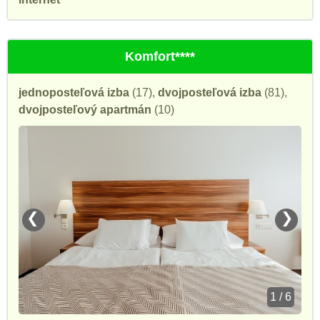
Komfort****
jednoposteľová izba
(17),
dvojposteľová izba
(81),
dvojposteľový apartmán
(10)
❮
❯
1 / 6