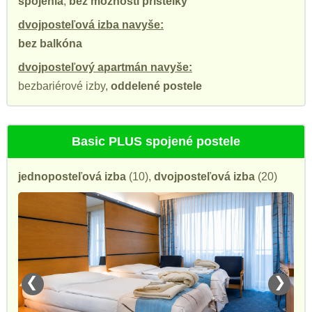
spojenia
,
bez možnosti prístelky
dvojposteľová izba navyše:
bez balkóna
dvojposteľový apartmán navyše:
bezbariérové izby,
oddelené postele
Basic PLUS spojené postele
jednoposteľová izba
(10),
dvojposteľová izba
(20)
❮
❯