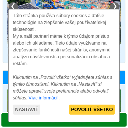
❮
❯
Táto stránka používa súbory cookies a ďalšie
technológie na zlepšenie vašej používateľskej
skúsenosti.
My a naši partneri máme k týmto údajom prístup
1 / 12
alebo ich ukladáme. Tieto údaje využívame na
v blízkosti hotela
zlepšovanie funkčnosti našej stránky, anonymnú
detský bazén
, bar s občerstvením, relaxačná miestnosť
analýzu návštevnosti a personalizáciu obsahu a
reklám.
Vnútorný saunový svet
Kliknutím na „Povoliť všetko“ vyjadrujete súhlas s
týmito činnosťami. Kliknutím na „Nastaviť“ si
môžete upraviť svoje preferencie alebo odvolať
súhlas.
Viac informácií
.
NASTAVIŤ
POVOLIŤ VŠETKO
VYBRAŤ TERMÍN
❮
❯