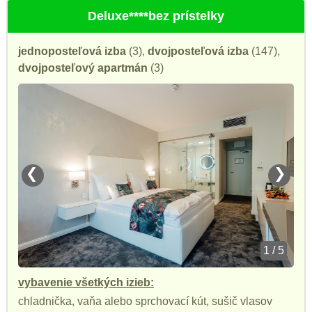
Deluxe****bez prístelky
jednoposteľová izba
(3),
dvojposteľová izba
(147),
dvojposteľový apartmán
(3)
❮
❯
1 / 5
vybavenie všetkých izieb:
chladnička, vaňa alebo sprchovací kút, sušič vlasov