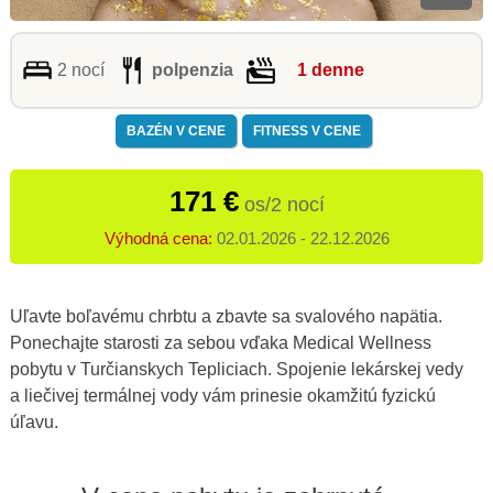
2 nocí
polpenzia
1 denne
BAZÉN V CENE
FITNESS V CENE
171 €
os/2 nocí
Výhodná cena:
02.01.2026 - 22.12.2026
Uľavte boľavému chrbtu a zbavte sa svalového napätia.
Ponechajte starosti za sebou vďaka Medical Wellness
pobytu v Turčianskych Tepliciach. Spojenie lekárskej vedy
a liečivej termálnej vody vám prinesie okamžitú fyzickú
úľavu.