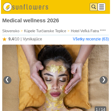
Medical wellness 2026
Slovensko
>
Kúpele Turčianske Teplice
>
Hotel Veľká Fatra ****
9,4
/10
|
Vynikajúce
Všetky recenzie (63)
❮
❯
1 / 14