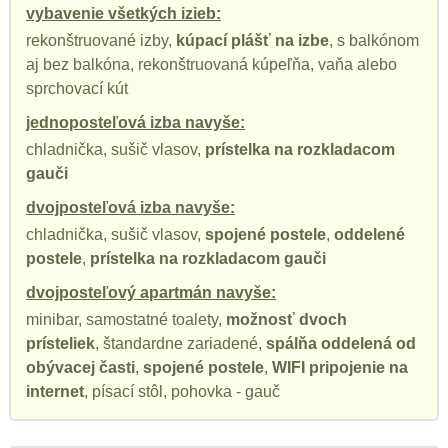
vybavenie všetkých izieb:
rekonštruované izby,
kúpací plášť na izbe
, s balkónom
aj bez balkóna, rekonštruovaná kúpeľňa, vaňa alebo
sprchovací kút
jednoposteľová izba navyše:
chladnička, sušič vlasov,
prístelka na rozkladacom
gauči
dvojposteľová izba navyše:
chladnička, sušič vlasov,
spojené postele
,
oddelené
postele
,
prístelka na rozkladacom gauči
dvojposteľový apartmán navyše:
minibar, samostatné toalety,
možnosť dvoch
prísteliek
, štandardne zariadené,
spálňa oddelená od
obývacej časti
,
spojené postele
,
WIFI pripojenie na
internet
, písací stôl, pohovka - gauč