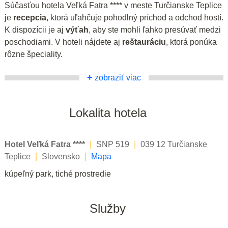
Súčasťou hotela Veľká Fatra **** v meste Turčianske Teplice
je
recepcia
, ktorá uľahčuje pohodlný príchod a odchod hostí.
K dispozícii je aj
výťah
, aby ste mohli ľahko presúvať medzi
poschodiami. V hoteli nájdete aj
reštauráciu
, ktorá ponúka
rôzne špeciality.
+
zobraziť viac
Lokalita hotela
Hotel Veľká Fatra ****
|
SNP 519
|
039 12 Turčianske
Teplice
|
Slovensko
|
Mapa
kúpeľný park, tiché prostredie
Služby