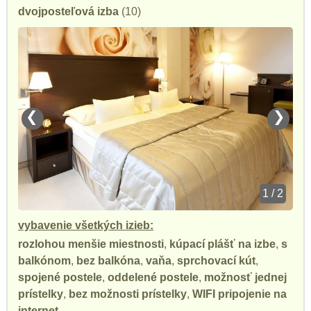
dvojposteľová izba
(10)
❮
❯
1 / 2
vybavenie všetkých izieb:
rozlohou menšie miestnosti
,
kúpací plášť na izbe
,
s
balkónom
,
bez balkóna
,
vaňa
,
sprchovací kút
,
spojené postele
,
oddelené postele
,
možnosť jednej
prístelky
,
bez možnosti prístelky
,
WIFI pripojenie na
internet