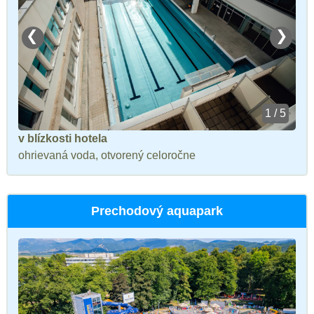
❮
❯
1 / 5
v blízkosti hotela
ohrievaná voda, otvorený celoročne
Prechodový aquapark