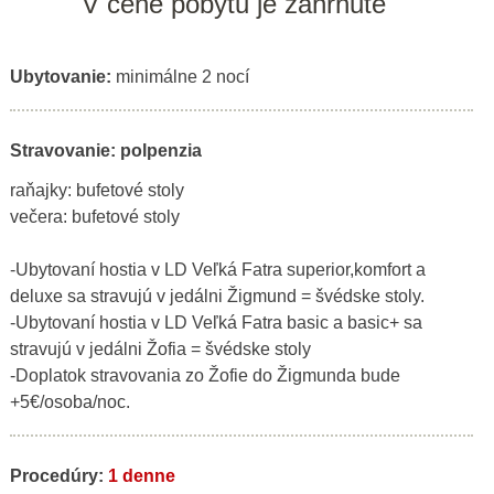
V cene pobytu je zahrnuté
Ubytovanie:
minimálne 2 nocí
Stravovanie: polpenzia
raňajky: bufetové stoly
večera: bufetové stoly
-Ubytovaní hostia v LD Veľká Fatra superior,komfort a
deluxe sa stravujú v jedálni Žigmund = švédske stoly.
-Ubytovaní hostia v LD Veľká Fatra basic a basic+ sa
stravujú v jedálni Žofia = švédske stoly
-Doplatok stravovania zo Žofie do Žigmunda bude
+5€/osoba/noc.
Procedúry:
1 denne