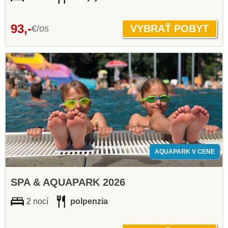
93,-
€/os
AQUAPARK V CENE
SPA & AQUAPARK 2026
2 nocí
polpenzia