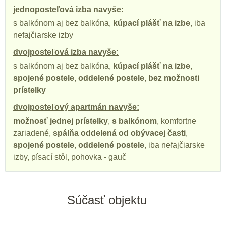
jednoposteľová izba navyše:
s balkónom aj bez balkóna,
kúpací plášť na izbe
, iba
nefajčiarske izby
dvojposteľová izba navyše:
s balkónom aj bez balkóna,
kúpací plášť na izbe
,
spojené postele
,
oddelené postele
,
bez možnosti
prístelky
dvojposteľový apartmán navyše:
možnosť jednej prístelky
,
s balkónom
, komfortne
zariadené,
spálňa oddelená od obývacej časti
,
spojené postele
,
oddelené postele
, iba nefajčiarske
izby, písací stôl, pohovka - gauč
Súčasť objektu