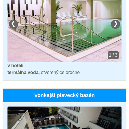
❮
❯
1 / 3
v hoteli
termálna voda
, otvorený celoročne
Vonkajší plavecký bazén