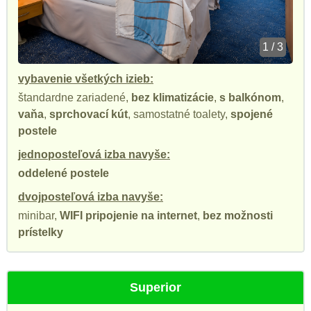
1 / 3
vybavenie všetkých izieb:
štandardne zariadené,
bez klimatizácie
,
s balkónom
,
vaňa
,
sprchovací kút
, samostatné toalety,
spojené
postele
jednoposteľová izba navyše:
oddelené postele
dvojposteľová izba navyše:
minibar,
WIFI pripojenie na internet
,
bez možnosti
prístelky
Superior