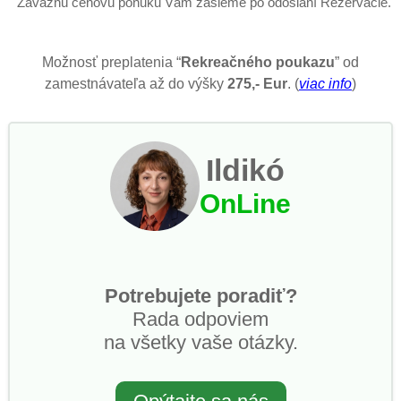
Záväznú cenovú ponuku Vám zašleme po odoslaní Rezervácie.
Možnosť preplatenia “
Rekreačného poukazu
” od
zamestnávateľa až do výšky
275,- Eur
. (
viac info
)
Ildikó
OnLine
Potrebujete poradiť?
Rada odpoviem
na všetky vaše otázky.