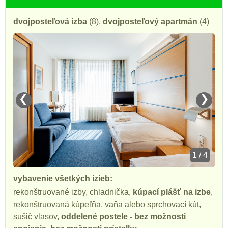
dvojposteľová izba
(8),
dvojposteľový apartmán
(4)
❮
❯
1 / 4
vybavenie všetkých izieb:
rekonštruované izby, chladnička,
kúpací plášť na izbe
,
rekonštruovaná kúpeľňa, vaňa alebo sprchovací kút,
sušič vlasov,
oddelené postele - bez možnosti