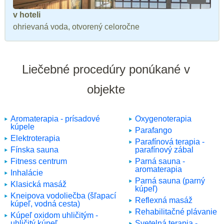
v hoteli
ohrievaná voda, otvorený celoročne
Liečebné procedúry ponúkané v
objekte
Aromaterapia - prísadové
Oxygenoterapia
kúpele
Parafango
Elektroterapia
Parafínová terapia -
Fínska sauna
parafínový zábal
Fitness centrum
Parná sauna -
aromaterapia
Inhalácie
Parná sauna (parný
Klasická masáž
kúpeľ)
Kneipova vodoliečba (šľapací
Reflexná masáž
kúpeľ, vodná cesta)
Rehabilitačné plávanie
Kúpeľ oxidom uhličitým -
uhličitý kúpeľ
Svetelná terapia -