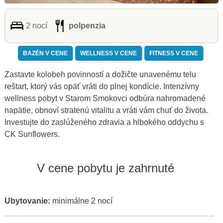
2 nocí
polpenzia
BAZÉN V CENE
WELLNESS V CENE
FITNESS V CENE
Zastavte kolobeh povinností a dožičte unavenému telu
reštart, ktorý vás opäť vráti do plnej kondície. Intenzívny
wellness pobyt v Starom Smokovci odbúra nahromadené
napätie, obnoví stratenú vitalitu a vráti vám chuť do života.
Investujte do zaslúženého zdravia a hlbokého oddychu s
CK Sunflowers.
V cene pobytu je zahrnuté
Ubytovanie:
minimálne 2 nocí