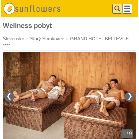
Wellness pobyt
Slovensko
>
Starý Smokovec
>
GRAND HOTEL BELLEVUE
****
❮
❯
1 / 9