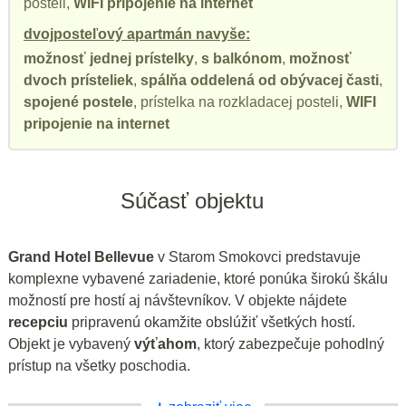
posteli,
WIFI pripojenie na internet
dvojposteľový apartmán navyše:
možnosť jednej prístelky
,
s balkónom
,
možnosť
dvoch prísteliek
,
spálňa oddelená od obývacej časti
,
spojené postele
, prístelka na rozkladacej posteli,
WIFI
pripojenie na internet
Súčasť objektu
Grand Hotel Bellevue
v Starom Smokovci predstavuje
komplexne vybavené zariadenie, ktoré ponúka širokú škálu
možností pre hostí aj návštevníkov. V objekte nájdete
recepciu
pripravenú okamžite obslúžiť všetkých hostí.
Objekt je vybavený
výťahom
, ktorý zabezpečuje pohodlný
prístup na všetky poschodia.