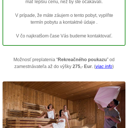
mať lepšiu cenu, než by ste očakávali.
V prípade, že máte záujem o tento pobyt, vyplňte
termín pobytu a kontaktné údaje .
V čo najkratšom čase Vás budeme kontaktovať.
Možnosť preplatenia “
Rekreačného poukazu
” od
zamestnávateľa až do výšky
275,- Eur
. (
viac info
)