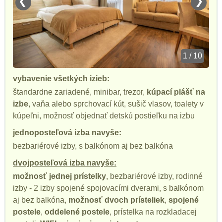
❮
❯
1 / 10
vybavenie všetkých izieb:
štandardne zariadené, minibar, trezor,
kúpací plášť na
izbe
, vaňa alebo sprchovací kút, sušič vlasov, toalety v
kúpeľni, možnosť objednať detskú postieľku na izbu
jednoposteľová izba navyše:
bezbariérové izby, s balkónom aj bez balkóna
dvojposteľová izba navyše:
možnosť jednej prístelky
, bezbariérové izby, rodinné
izby - 2 izby spojené spojovacími dverami, s balkónom
aj bez balkóna,
možnosť dvoch prísteliek
,
spojené
postele
,
oddelené postele
, prístelka na rozkladacej