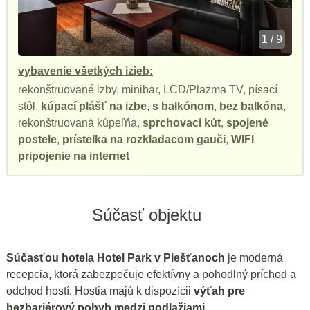
1 / 9
vybavenie všetkých izieb:
rekonštruované izby, minibar, LCD/Plazma TV, písací
stôl,
kúpací plášť na izbe
,
s balkónom
,
bez balkóna
,
rekonštruovaná kúpeľňa,
sprchovací kút
,
spojené
postele
,
prístelka na rozkladacom gauči
,
WIFI
pripojenie na internet
Súčasť objektu
Súčasťou hotela Hotel Park v Piešťanoch
je moderná
recepcia, ktorá zabezpečuje efektívny a pohodlný príchod a
odchod hostí. Hostia majú k dispozícii
výťah pre
bezbariérový pohyb medzi podlažiami
.