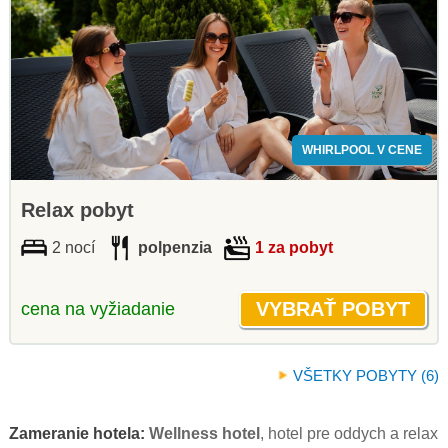
WHIRLPOOL V CENE
Relax pobyt
2 nocí
polpenzia
1 za pobyt
cena na vyžiadanie
VŠETKY POBYTY (6)
Zameranie hotela:
Wellness hotel
, hotel pre oddych a relax