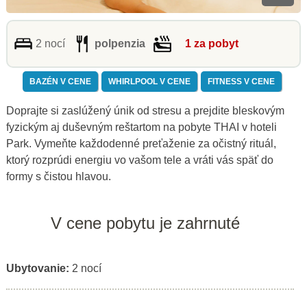
2 nocí
polpenzia
1 za pobyt
BAZÉN V CENE
WHIRLPOOL V CENE
FITNESS V CENE
Doprajte si zaslúžený únik od stresu a prejdite bleskovým
fyzickým aj duševným reštartom na pobyte THAI v hoteli
Park. Vymeňte každodenné preťaženie za očistný rituál,
ktorý rozprúdi energiu vo vašom tele a vráti vás späť do
formy s čistou hlavou.
V cene pobytu je zahrnuté
Ubytovanie:
2 nocí