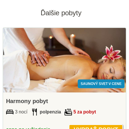
Ďalšie pobyty
SAUNOVÝ SVET V CENE
Harmony pobyt
3 nocí
polpenzia
5 za pobyt