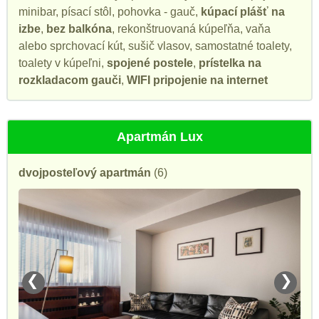
minibar, písací stôl, pohovka - gauč,
kúpací plášť na
izbe
,
bez balkóna
, rekonštruovaná kúpeľňa, vaňa
alebo sprchovací kút, sušič vlasov, samostatné toalety,
toalety v kúpeľni,
spojené postele
,
prístelka na
rozkladacom gauči
,
WIFI pripojenie na internet
Apartmán Lux
dvojposteľový apartmán
(6)
❮
❯