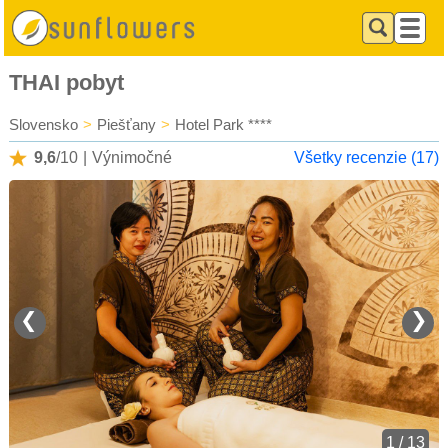
THAI pobyt
Slovensko
>
Piešťany
>
Hotel Park ****
9,6
/10
|
Výnimočné
Všetky recenzie (17)
❮
❯
1 / 13