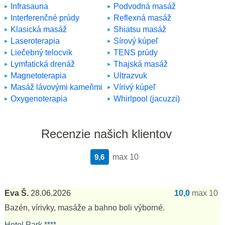
Infrasauna
Podvodná masáž
Interferenčné prúdy
Reflexná masáž
Klasická masáž
Shiatsu masáž
Laseroterapia
Sírový kúpeľ
Liečebný telocvik
TENS prúdy
Lymfatická drenáž
Thajská masáž
Magnetoterapia
Ultrazvuk
Masáž lávovými kameňmi
Vírivý kúpeľ
Oxygenoterapia
Whirlpool (jacuzzi)
Recenzie našich klientov
9,6
max 10
Eva Š.
28.06.2026
10,0
max 10
Bazén, vírivky, masáže a bahno boli výborné.
Hotel Park ****