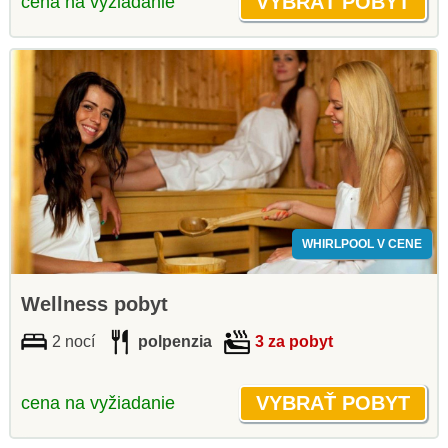
cena na vyžiadanie
WHIRLPOOL V CENE
Wellness pobyt
2 nocí
polpenzia
3 za pobyt
cena na vyžiadanie