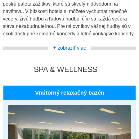
pestrú paletu zážitkov, ktoré sú skvelým dôvodom na
návštevu. V blízkosti hotela si môžete vychutnať tanečné
večery, živú hudbu a ľudovú hudbu, čím sa každá večera
stáva nezabudnuteľnou. Pre milovníkov vážnej hudby sú v
okolí dostupné komorné koncerty a letné vonkajšie koncerty.
+
zobraziť viac
SPA & WELLNESS
Vnútorný relaxačný bazén