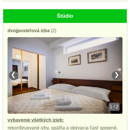
Štúdio
dvojposteľová izba
(2)
❮
❯
1 / 2
vybavenie všetkých izieb:
rekonštruované izby, spálňa a obývacia časť spojené,