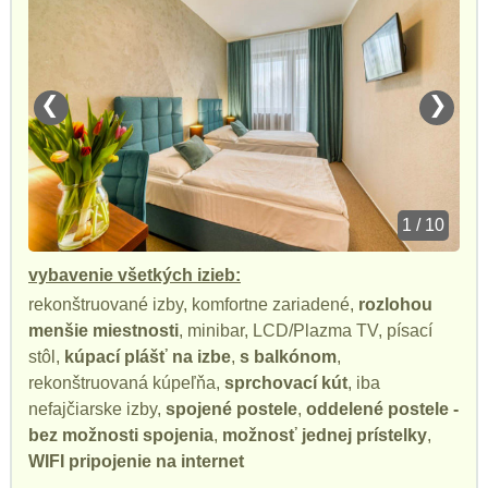
❮
❯
1 / 10
vybavenie všetkých izieb:
rekonštruované izby, komfortne zariadené,
rozlohou
menšie miestnosti
, minibar, LCD/Plazma TV, písací
stôl,
kúpací plášť na izbe
,
s balkónom
,
rekonštruovaná kúpeľňa,
sprchovací kút
, iba
nefajčiarske izby,
spojené postele
,
oddelené postele -
bez možnosti spojenia
,
možnosť jednej prístelky
,
WIFI pripojenie na internet