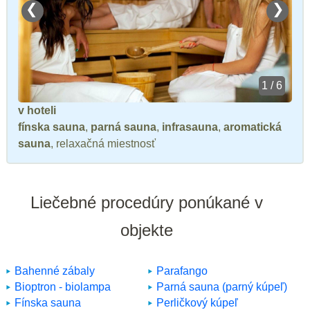
❮
❯
1 / 6
v hoteli
fínska sauna
,
parná sauna
,
infrasauna
,
aromatická
sauna
, relaxačná miestnosť
Liečebné procedúry ponúkané v
objekte
Bahenné zábaly
Parafango
Bioptron - biolampa
Parná sauna (parný kúpeľ)
Fínska sauna
Perličkový kúpeľ