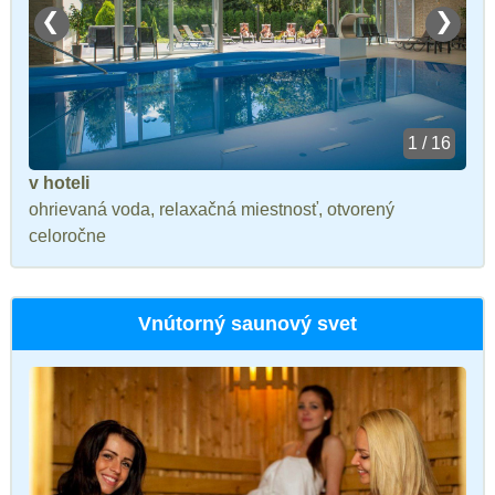
❮
❯
1 / 16
v hoteli
ohrievaná voda, relaxačná miestnosť, otvorený
celoročne
Vnútorný saunový svet