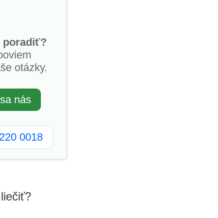
 poradiť?
poviem
še otázky.
 sa nás
2220 0018
liečiť?