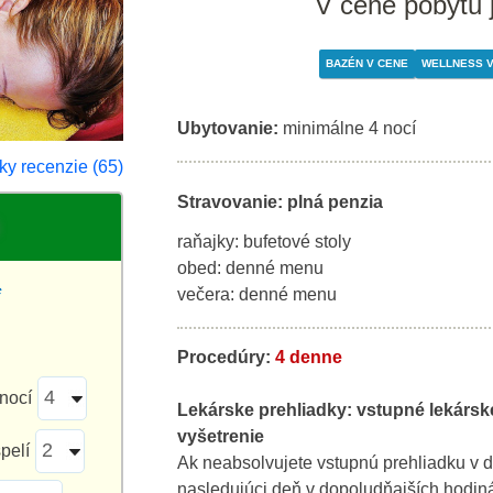
V cene pobytu 
BAZÉN V CENE
WELLNESS V
Ubytovanie:
minimálne 4 nocí
ky recenzie (65)
Stravovanie: plná penzia
raňajky: bufetové stoly
obed: denné menu
*
večera: denné menu
Procedúry:
4 denne
nocí
Lekárske prehliadky:
vstupné lekársk
vyšetrenie
pelí
Ak neabsolvujete vstupnú prehliadku v d
nasledujúci deň v dopoludňajších hodin