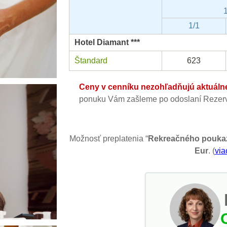
1/1
Hotel Diamant ***
Štandard
623
Ceny v cenníku nezohľadňujú aktuálne 
ponuku Vám zašleme po odoslaní Rezerv
Možnosť preplatenia “
Rekreačného pouka
Eur
. (
via