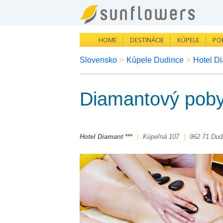
HOME
DESTINÁCIE
KÚPELE
PO
Slovensko
>
Kúpele Dudince
>
Hotel Di
Diamantový poby
Hotel Diamant ***
|
Kúpeľná 107
|
962 71 Dud