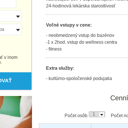
24-hodinová lekárska starostlivosť
Voľné vstupy v cene:
ba
- neobmedzený vstup do bazénov
-1 x 2hod. vstup do wellness centra
- fitness
ať v inom
.
Extra služby:
- kultúrno-spoločenské podujatia
OVAŤ
Cenn
Počet osôb
Počet no