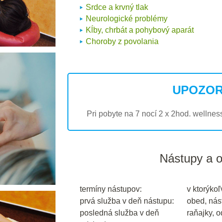
Srdce a krvný tlak
Neurologické problémy
Kĺby, chrbát a pohybový aparát
Choroby z povolania
UPOZOR
Pri pobyte na 7 nocí 2 x 2hod. wellnes
Nástupy a 
termíny nástupov:
v ktorýkoľ
prvá služba v deň nástupu:
obed, nás
posledná služba v deň
raňajky, 