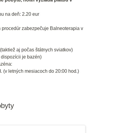
u na deň: 2.20 eur
 procedúr zabezpečuje Balneoterapia v
(taktiež aj počas štátnych sviatkov)
dispozícii je bazén)
azéna:
d. (v letných mesiacoch do 20:00 hod.)
obyty