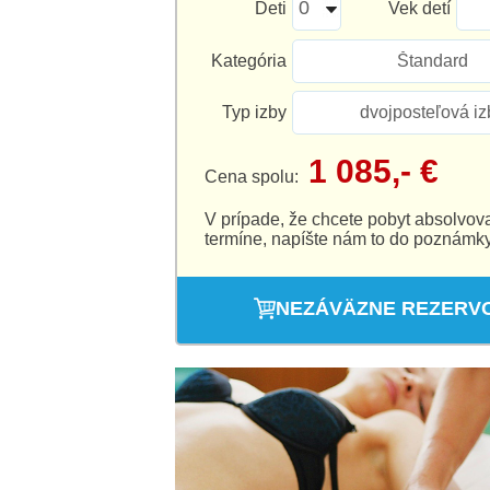
Deti
Vek detí
Kategória
Štandard
Typ izby
dvojposteľová iz
1 085,- €
Cena spolu:
V prípade, že chcete pobyt absolvov
termíne, napíšte nám to do poznámky
NEZÁVÄZNE REZERV