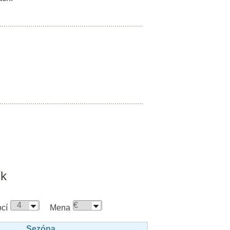
ík
cí
Mena
Sezóna