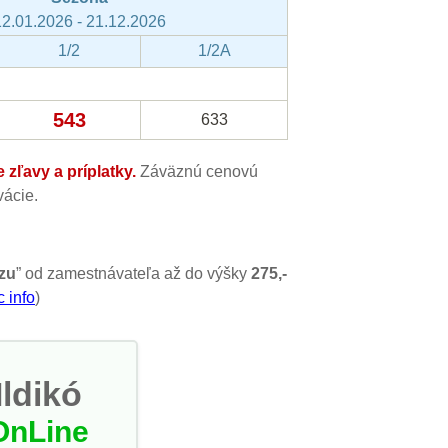
12.01.2026 - 21.12.2026
1/2
1/2A
543
633
zľavy a príplatky.
Záväznú cenovú
ácie.
zu
” od zamestnávateľa až do výšky
275,-
c info
)
Ildikó
OnLine