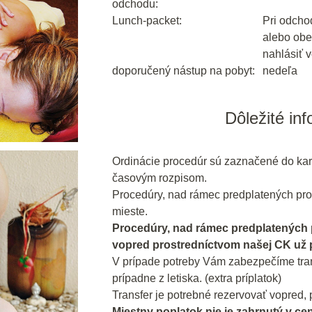
odchodu:
Lunch-packet:
Pri odcho
alebo obe
nahlásiť v
doporučený nástup na pobyt:
nedeľa
Dôležité in
Ordinácie procedúr sú zaznačené do kar
časovým rozpisom.
Procedúry, nad rámec predplatených pro
mieste.
Procedúry, nad rámec predplatených
vopred prostredníctvom našej CK už pr
V prípade potreby Vám zabezpečíme trans
prípadne z letiska. (extra príplatok)
Transfer je potrebné rezervovať vopred, p
Miestny poplatok nie je zahrnutý v ce