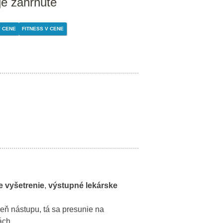
je zahrnuté
 CENE
FITNESS V CENE
e vyšetrenie
,
výstupné lekárske
eň nástupu, tá sa presunie na
ách.