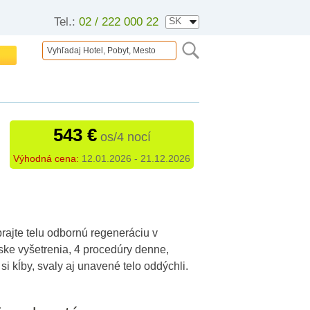
Tel.:
02 / 222 000 22
543 €
os/4 nocí
Výhodná cena:
12.01.2026 - 21.12.2026
prajte telu odbornú regeneráciu v
ke vyšetrenia, 4 procedúry denne,
si kĺby, svaly aj unavené telo oddýchli.