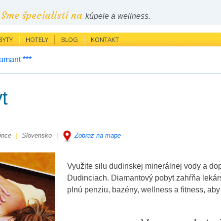
Sme špecialisti na
kúpele a wellness.
BYTY
HOTELY
BLOG
KONTAKT
amant ***
t
ince
|
Slovensko
|
Zobraz na mape
Využite silu dudinskej minerálnej vody a do
Dudinciach. Diamantový pobyt zahŕňa lekárs
plnú penziu, bazény, wellness a fitness, aby 