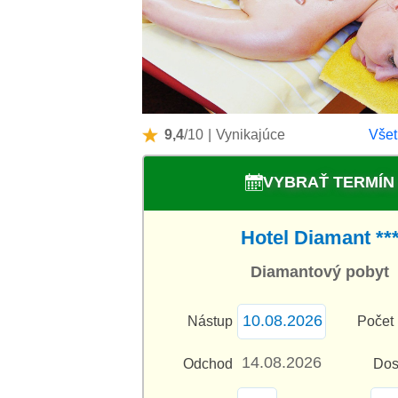
9,4
/10
|
Vynikajúce
Všet
VYBRAŤ TERMÍN
Hotel Diamant **
Diamantový pobyt
Nástup
Počet 
Odchod
Dos