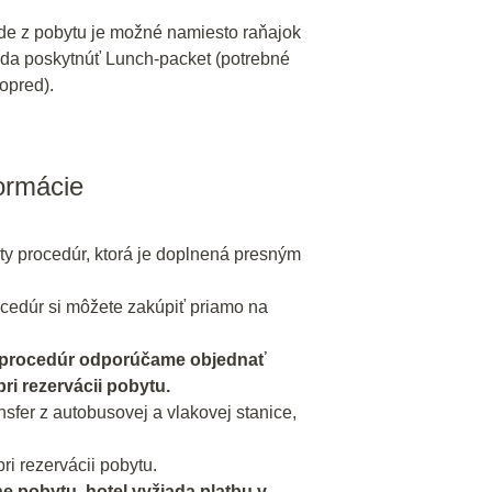
de z pobytu je možné namiesto raňajok
da poskytnúť Lunch-packet (potrebné
opred).
formácie
ty procedúr, ktorá je doplnená presným
cedúr si môžete zakúpiť priamo na
 procedúr odporúčame objednať
i rezervácii pobytu.
fer z autobusovej a vlakovej stanice,
ri rezervácii pobytu.
ne pobytu, hotel vyžiada platbu v