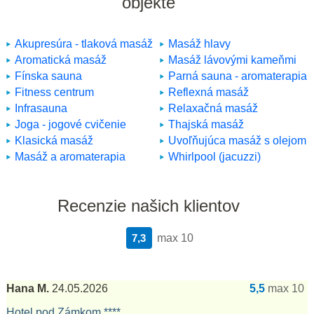
objekte
Akupresúra - tlaková masáž
Masáž hlavy
Aromatická masáž
Masáž lávovými kameňmi
Fínska sauna
Parná sauna - aromaterapia
Fitness centrum
Reflexná masáž
Infrasauna
Relaxačná masáž
Joga - jogové cvičenie
Thajská masáž
Klasická masáž
Uvoľňujúca masáž s olejom
Masáž a aromaterapia
Whirlpool (jacuzzi)
Recenzie našich klientov
7,3
max 10
Hana M.
24.05.2026
5,5
max 10
Hotel pod Zámkom ****