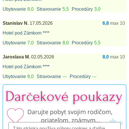
Ubytovanie
8,0
Stravovanie
5,5
Procedúry
3,0
Stanislav N.
17.05.2026
6,8
max 10
Hotel pod Zámkom ****
Ubytovanie
7,0
Stravovanie
8,0
Procedúry
5,5
Jaroslava M.
02.05.2026
8,0
max 10
Hotel pod Zámkom ****
Ubytovanie
8,0
Stravovanie
---
Procedúry
---
Táto stránka používa súbory cookies a ďalšie