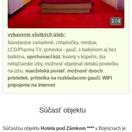
1 / 4
vybavenie všetkých izieb:
štandardne zariadené, chladnička, minibar,
LCD/Plazma TV, pohovka - gauč, s balkónom aj bez
balkóna,
sprchovací kút
, toalety v kúpeľni, iba
nefajčiarske izby, možnosť objednať detskú postieľku
na izbu,
manželská posteľ
,
možnosť dvoch
prísteliek
,
prístelka na rozkladacom gauči
,
WIFI
pripojenie na internet
Súčasť objektu
Súčasťou objektu
Hotela pod Zámkom ****
v Bojniciach je