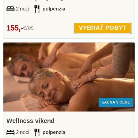
2 nocí
polpenzia
155,-
€/os
SAUNA V CENE
Wellness víkend
2 nocí
polpenzia