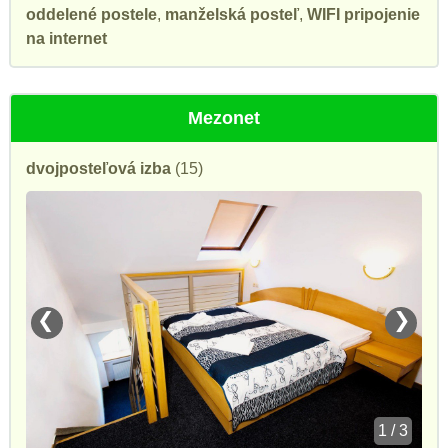
oddelené postele
,
manželská posteľ
,
WIFI pripojenie
na internet
Mezonet
dvojposteľová izba
(15)
❮
❯
1 / 3