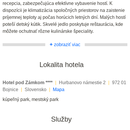
recepcia, zabezpečujúca efektívne vybavenie hostí. K
dispozícii je klimatizácia spoločných priestorov na zaistenie
príjemnej teploty aj počas horúcich letných dní. Malých hostí
poteší detský kútik. Skvelé jedlo poskytuje reštaurácia, kde
môžete ochutnať rôzne kulinárske špeciality.
+
zobraziť viac
Lokalita hotela
Hotel pod Zámkom ****
|
Hurbanovo námestie 2
|
972 01
Bojnice
|
Slovensko
|
Mapa
kúpeľný park, mestský park
Služby