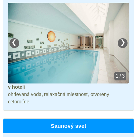
❮
❯
1 / 3
v hoteli
ohrievaná voda, relaxačná miestnosť, otvorený
celoročne
Saunový svet