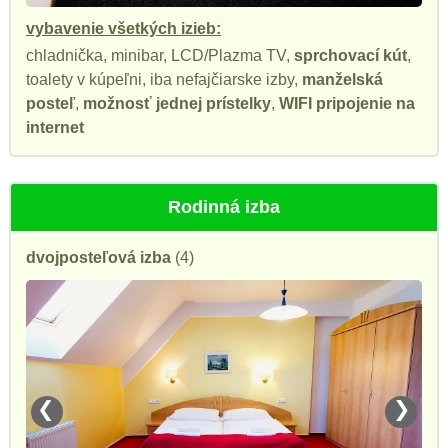
vybavenie všetkých izieb:
chladnička, minibar, LCD/Plazma TV,
sprchovací kút
,
toalety v kúpeľni, iba nefajčiarske izby,
manželská
posteľ
,
možnosť jednej prístelky
,
WIFI pripojenie na
internet
Rodinná izba
dvojposteľová izba
(4)
❮
❯