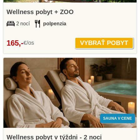
Wellness pobyt + ZOO
2 nocí
polpenzia
165,-
€/os
SAUNA V CENE
Wellness pobyt v týždni - 2 noci