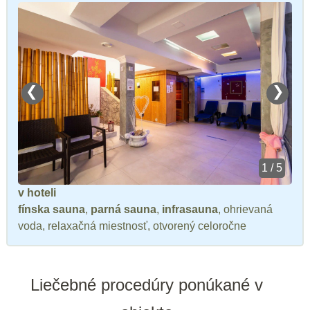
❮
❯
1 / 5
v hoteli
fínska sauna
,
parná sauna
,
infrasauna
, ohrievaná
voda, relaxačná miestnosť, otvorený celoročne
Liečebné procedúry ponúkané v