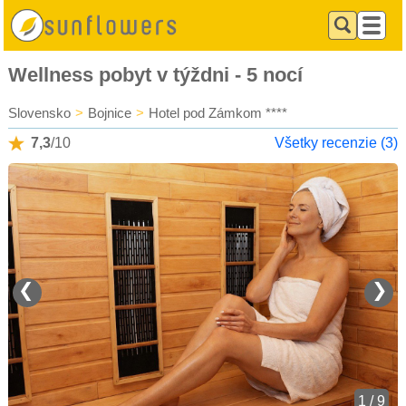
Wellness pobyt v týždni - 5 nocí
Slovensko
>
Bojnice
>
Hotel pod Zámkom ****
7,3
/10
Všetky recenzie (3)
❮
❯
1 / 9