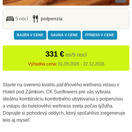
5 nocí
polpenzia
BAZÉN V CENE
SAUNA V CENE
FITNESS V CENE
331 €
os/5 nocí
Výhodná cena:
01.09.2026 - 22.12.2026
Stavte na overenú kvalitu päťdňového wellness relaxu v
Hoteli pod Zámkom. CK Sunflowers pre vás vybrala
ideálnu kombináciu komfortného ubytovania s polpenziou
a vstupu do hotelového wellness sveta počas týždňa.
Doprajte si pohodový oddych, ktorý spoľahlivo zregeneruje
telo aj myseľ.