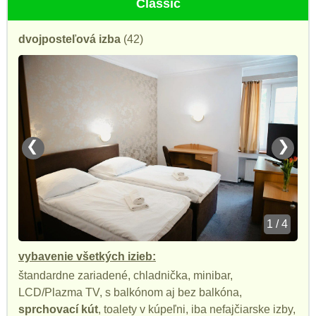
Classic
dvojposteľová izba
(42)
❮
❯
1 / 4
vybavenie všetkých izieb:
štandardne zariadené, chladnička, minibar,
LCD/Plazma TV, s balkónom aj bez balkóna,
sprchovací kút
, toalety v kúpeľni, iba nefajčiarske izby,