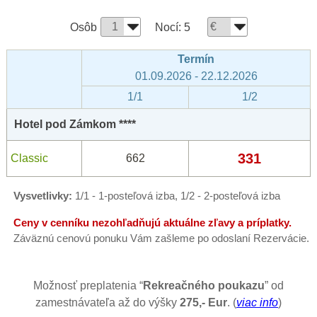
Osôb
Nocí:
5
Termín
01.09.2026 - 22.12.2026
1/1
1/2
Hotel pod Zámkom ****
331
Classic
662
Vysvetlivky:
1/1 - 1-posteľová izba, 1/2 - 2-posteľová izba
Ceny v cenníku nezohľadňujú aktuálne zľavy a príplatky.
Záväznú cenovú ponuku Vám zašleme po odoslaní Rezervácie.
Možnosť preplatenia “
Rekreačného poukazu
” od
zamestnávateľa až do výšky
275,- Eur
. (
viac info
)