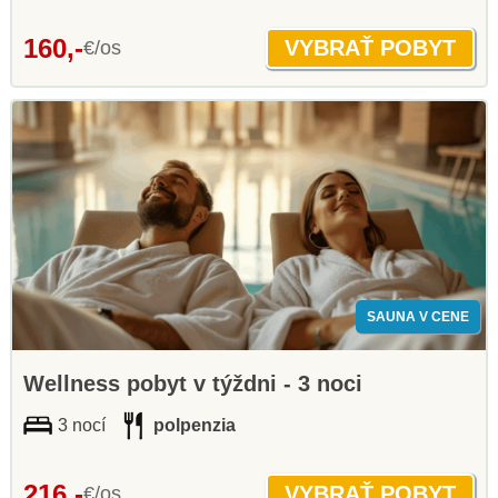
160,-
€/os
SAUNA V CENE
Wellness pobyt v týždni - 3 noci
3 nocí
polpenzia
216,-
€/os