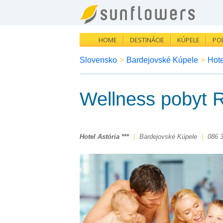
HOME
DESTINÁCIE
KÚPELE
PO
Slovensko
>
Bardejovské Kúpele
>
Hote
Wellness pobyt 
Hotel Astória ***
|
Bardejovské Kúpele
|
086 