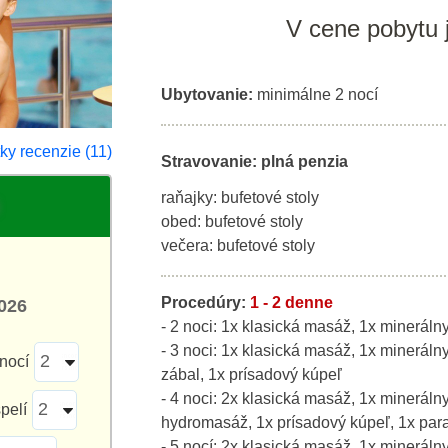
V cene pobytu 
Ubytovanie:
minimálne 2 nocí
ky recenzie (11)
Stravovanie: plná penzia
raňajky: bufetové stoly
obed: bufetové stoly
večera: bufetové stoly
Procedúry:
1 - 2 denne
026
- 2 noci: 1x klasická masáž, 1x mineráln
- 3 noci: 1x klasická masáž, 1x mineráln
nocí
zábal, 1x prísadový kúpeľ
- 4 noci: 2x klasická masáž, 1x mineráln
pelí
hydromasáž, 1x prísadový kúpeľ, 1x para
- 5 nocí: 2x klasická masáž, 1x mineráln