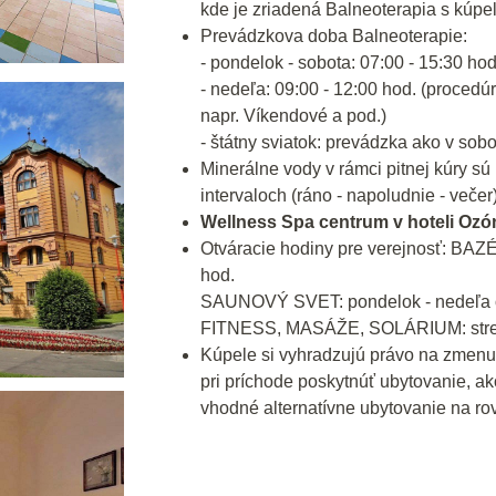
kde je zriadená Balneoterapia s kúpeľ
Prevádzkova doba Balneoterapie:
- pondelok - sobota: 07:00 - 15:30 ho
- nedeľa: 09:00 - 12:00 hod. (procedú
napr. Víkendové a pod.)
- štátny sviatok: prevádzka ako v sobo
Minerálne vody v rámci pitnej kúry 
intervaloch (ráno - napoludnie - večer)
Wellness Spa centrum v hoteli Ozón
Otváracie hodiny pre verejnosť: BAZÉ
hod.
SAUNOVÝ SVET: pondelok - nedeľa od
FITNESS, MASÁŽE, SOLÁRIUM: streda
Kúpele si vyhradzujú právo na zmenu
pri príchode poskytnúť ubytovanie, ak
vhodné alternatívne ubytovanie na rov