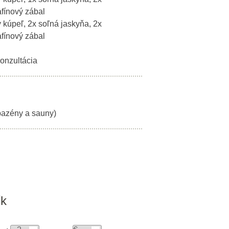
fínový zábal
y kúpeľ, 2x soľná jaskyňa, 2x
fínový zábal
onzultácia
bazény a sauny)
ík