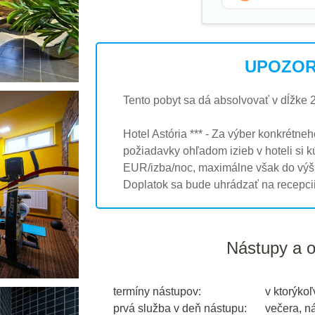
UPOZOR
Tento pobyt sa dá absolvovať v dĺžke 
Hotel Astória *** - Za výber konkrétneh
požiadavky ohľadom izieb v hoteli si k
EUR/izba/noc, maximálne však do vý
Doplatok sa bude uhrádzať na recepcii 
Nástupy a 
termíny nástupov:
v ktorýkoľ
prvá služba v deň nástupu:
večera, n