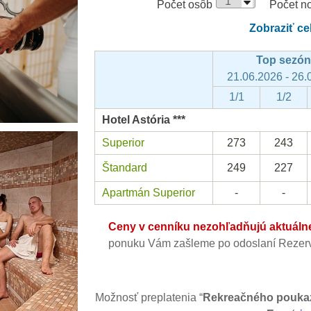
Počet osôb
Počet no
Zobraziť ce
Top sezó
21.06.2026 - 26.
1/1
1/2
Hotel Astória ***
Superior
273
243
Štandard
249
227
Apartmán Superior
-
-
Ceny v cenníku nezohľadňujú aktuálne 
ponuku Vám zašleme po odoslaní Rezerv
Možnosť preplatenia “
Rekreačného pouka