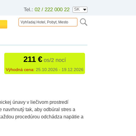
Tel.:
02 / 222 000 22
211 €
os/2 nocí
Výhodná cena:
25.10.2026 - 19.12.2026
ickej únavy v liečivom prostredí
 navrhnutý tak, aby odbúral stres a
 s každou procedúrou odchádza napätie a