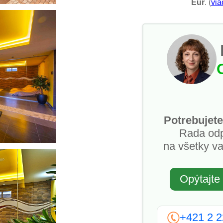
Eur
. (
via
Potrebujete
Rada od
na všetky va
Opýtajte
+421 2 