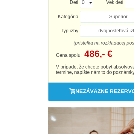
Deti
Vek detí
Kategória
Superior
Typ izby
dvojposteľová iz
(prístelka na rozkladacej post
486,- €
Cena spolu:
V prípade, že chcete pobyt absolvov
termíne, napíšte nám to do poznámky
NEZÁVÄZNE REZERV