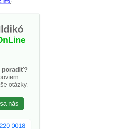
c info
)
Ildikó
OnLine
 poradiť?
poviem
še otázky.
 sa nás
2220 0018