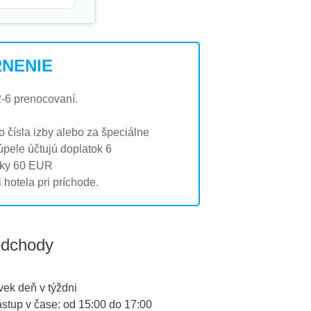
NENIE
2-6 prenocovaní.
o čísla izby alebo za špeciálne
úpele účtujú doplatok 6
šky 60 EUR
hotela pri príchode.
odchody
vek deň v týždni
ástup v čase: od 15:00 do 17:00