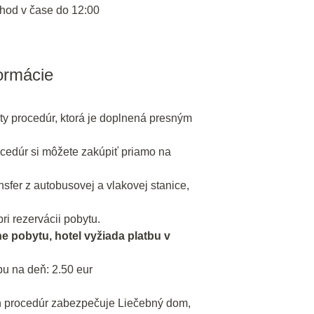
hod v čase do 12:00
formácie
ty procedúr, ktorá je doplnená presným
cedúr si môžete zakúpiť priamo na
fer z autobusovej a vlakovej stanice,
ri rezervácii pobytu.
ne pobytu, hotel vyžiada platbu v
u na deň: 2.50 eur
 procedúr zabezpečuje Liečebný dom,