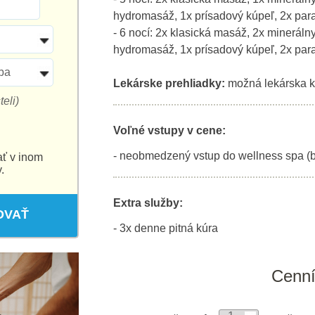
hydromasáž, 1x prísadový kúpeľ, 2x para
- 6 nocí: 2x klasická masáž, 2x mineráln
hydromasáž, 1x prísadový kúpeľ, 2x para
ba
Lekárske prehliadky:
možná lekárska k
eli)
Voľné vstupy v cene:
- neobmedzený vstup do wellness spa (
ať v inom
.
Extra služby:
OVAŤ
- 3x denne pitná kúra
Cenn