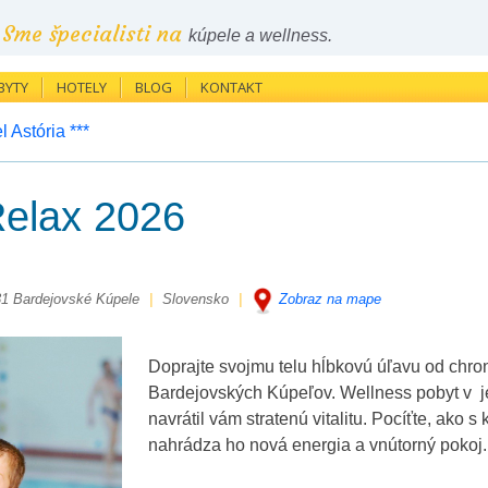
Sme špecialisti na
kúpele a wellness.
BYTY
HOTELY
BLOG
KONTAKT
l Astória ***
Relax 2026
31 Bardejovské Kúpele
|
Slovensko
|
Zobraz na mape
Doprajte svojmu telu hĺbkovú úľavu od chron
Bardejovských Kúpeľov. Wellness pobyt v je
navrátil vám stratenú vitalitu. Pocíťte, ako
nahrádza ho nová energia a vnútorný pokoj.