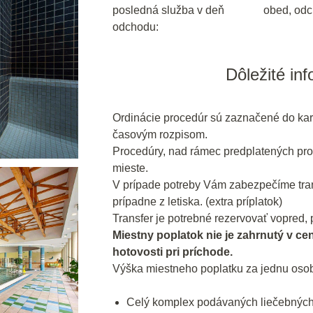
posledná služba v deň
obed, odc
odchodu:
Dôležité in
Ordinácie procedúr sú zaznačené do kar
časovým rozpisom.
Procedúry, nad rámec predplatených pro
mieste.
V prípade potreby Vám zabezpečíme trans
prípadne z letiska. (extra príplatok)
Transfer je potrebné rezervovať vopred, p
Miestny poplatok nie je zahrnutý v ce
hotovosti pri príchode.
Výška miestneho poplatku za jednu osob
Celý komplex podávaných liečebných