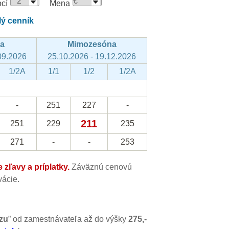
cí
Mena
lý cenník
na
Mimozesóna
09.2026
25.10.2026 - 19.12.2026
1/2A
1/1
1/2
1/2A
-
251
227
-
211
251
229
235
271
-
-
253
zľavy a príplatky.
Záväznú cenovú
ácie.
zu
” od zamestnávateľa až do výšky
275,-