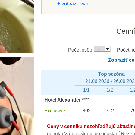
+
zobraziť viac
Cenn
Počet osôb
Počet no
Zobraziť ce
Top sezóna
21.06.2026 - 26.09.20
1/1
1/2
1/
Hotel Alexander ****
Exclusive
802
712
7
Ceny v cenníku nezohľadňujú aktuálne 
ponuku Vám zašleme po odoslaní Rezerv