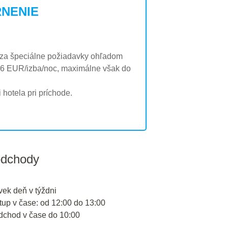
NENIE
o za špeciálne požiadavky ohľadom
ok 6 EUR/izba/noc, maximálne však do
hotela pri príchode.
odchody
vek deň v týždni
tup v čase: od 12:00 do 13:00
odchod v čase do 10:00