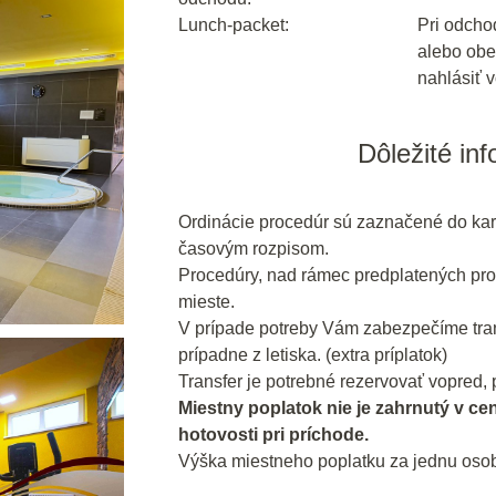
Lunch-packet:
Pri odcho
alebo obe
nahlásiť v
Dôležité in
Ordinácie procedúr sú zaznačené do kar
časovým rozpisom.
Procedúry, nad rámec predplatených pro
mieste.
V prípade potreby Vám zabezpečíme trans
prípadne z letiska. (extra príplatok)
Transfer je potrebné rezervovať vopred, p
Miestny poplatok nie je zahrnutý v ce
hotovosti pri príchode.
Výška miestneho poplatku za jednu osob