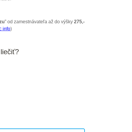
zu
” od zamestnávateľa až do výšky
275,-
c info
)
liečiť?