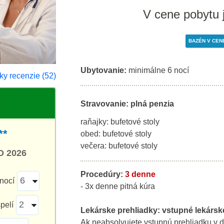
V cene pobytu 
BAZÉN V CEN
Ubytovanie:
minimálne 6 nocí
ky recenzie (52)
Stravovanie: plná penzia
raňajky: bufetové stoly
**
obed: bufetové stoly
večera: bufetové stoly
D 2026
Procedúry:
3 denne
nocí
- 3x denne pitná kúra
pelí
Lekárske prehliadky:
vstupné lekársk
Ak neabsolvujete vstupnú prehliadku v d