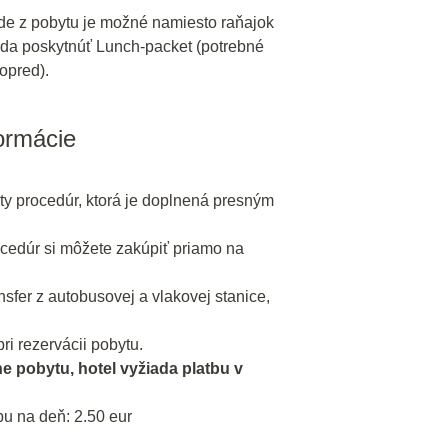
de z pobytu je možné namiesto raňajok
da poskytnúť Lunch-packet (potrebné
opred).
formácie
ty procedúr, ktorá je doplnená presným
cedúr si môžete zakúpiť priamo na
fer z autobusovej a vlakovej stanice,
ri rezervácii pobytu.
ne pobytu, hotel vyžiada platbu v
u na deň: 2.50 eur