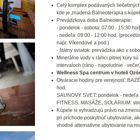
Celý komplex podávaných liečebných
kde je zriadená Balneoterapia s kúpeľ
Prevádzkova doba Balneoterapie:
- pondelok - sobota: 07:00 - 15:30 ho
- nedeľa: 09:00 - 12:00 hod. (procedú
napr. Víkendové a pod.)
- štátny sviatok: prevádzka ako v sobo
Minerálne vody v rámci pitnej kúry 
intervaloch (ráno - napoludnie - večer)
Wellness Spa centrum v hoteli Ozón
Otváracie hodiny pre verejnosť: BAZÉ
hod.
SAUNOVÝ SVET: pondelok - nedeľa od
FITNESS, MASÁŽE, SOLÁRIUM: streda
Kúpele si vyhradzujú právo na zmenu
pri príchode poskytnúť ubytovanie, ak
vhodné alternatívne ubytovanie na rov