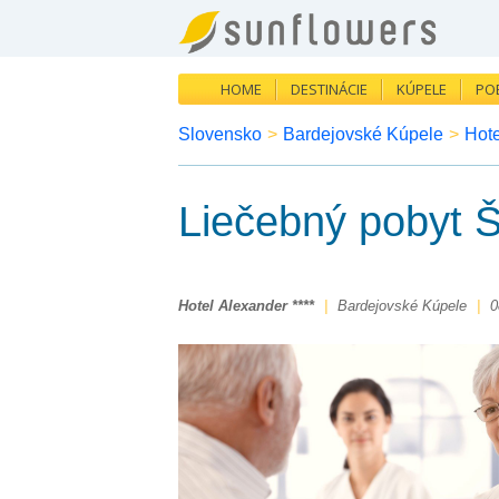
HOME
DESTINÁCIE
KÚPELE
PO
Slovensko
>
Bardejovské Kúpele
>
Hote
Liečebný pobyt
Hotel Alexander ****
|
Bardejovské Kúpele
|
0