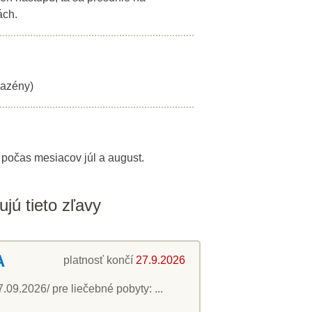
ách.
bazény)
 počas mesiacov júl a august.
jú tieto zľavy
A
platnosť končí
27.9.2026
9.2026/ pre liečebné pobyty: ...