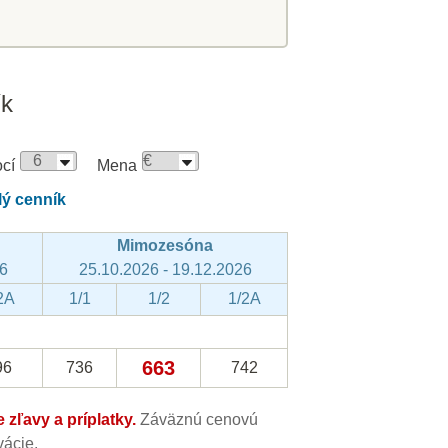
ík
cí
Mena
lý cenník
Mimozesóna
26
25.10.2026 - 19.12.2026
2A
1/1
1/2
1/2A
663
96
736
742
zľavy a príplatky.
Záväznú cenovú
ácie.