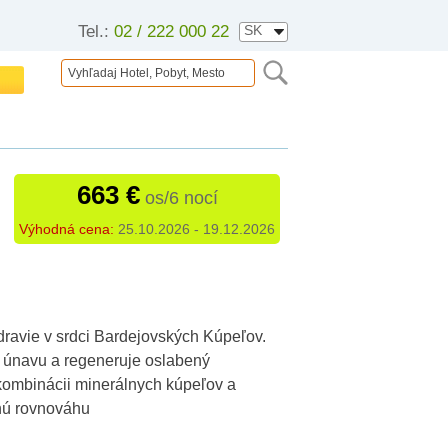
Tel.:
02 / 222 000 22
663 €
os/6 nocí
Výhodná cena:
25.10.2026 - 19.12.2026
dravie v srdci Bardejovských Kúpeľov.
 únavu a regeneruje oslabený
kombinácii minerálnych kúpeľov a
enú rovnováhu