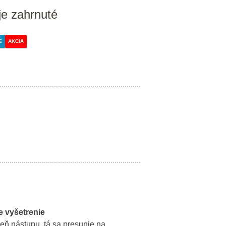
je zahrnuté
E
AKCIA
e vyšetrenie
eň nástupu, tá sa presunie na