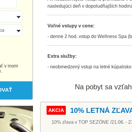
nasledujúci deň v dopoludňajších hodin
Voľné vstupy v cene:
ba
- denne 2 hod. vstup do Wellness Spa (
Extra služby:
ať v inom
- neobmedzený vstup na letné kúpalisko
.
Na pobyt sa vzťahu
OVAŤ
10% LETNÁ ZĽAV
AKCIA
10% zľava v TOP SEZÓNE /21.06. - 27.0