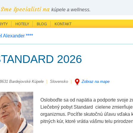
Sme špecialisti na
kúpele a wellness.
BYTY
HOTELY
BLOG
KONTAKT
l Alexander ****
 ŠTANDARD 2026
8631 Bardejovské Kúpele
|
Slovensko
|
Zobraz na mape
Osloboďte sa od napätia a podporte svoje z
Liečebný pobyt Standard cielene zmierňuje
organizmus. Pocíťte skutočnú úľavu vďaka 
pitných kúr, ktoré vrátia vášmu telu prirodz