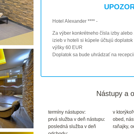
UPOZOR
Hotel Alexander **** -
Za výber konkrétneho čísla izby aleb
izieb v hoteli si kúpele účtujú doplat
výšky 60 EUR
Doplatok sa bude uhrádzať na recepcii 
Nástupy a 
termíny nástupov:
v ktorýkoľ
prvá služba v deň nástupu:
obed, nás
posledná služba v deň
raňajky, 
odchodu: