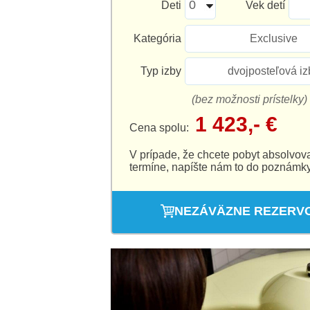
Deti
Vek detí
Kategória
Exclusive
Typ izby
dvojposteľová iz
(bez možnosti prístelky)
1 423,- €
Cena spolu:
V prípade, že chcete pobyt absolvov
termíne, napíšte nám to do poznámky
NEZÁVÄZNE REZERV