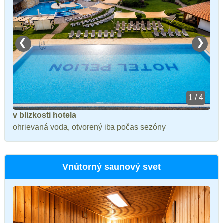
❮
❯
1 / 4
v blízkosti hotela
ohrievaná voda, otvorený iba počas sezóny
Vnútorný saunový svet