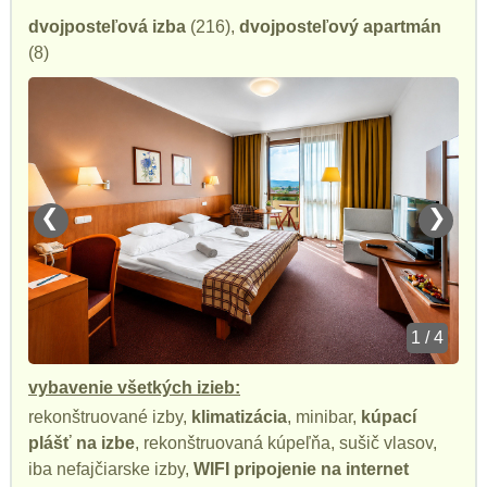
dvojposteľová izba
(216),
dvojposteľový apartmán
(8)
❮
❯
1 / 4
vybavenie všetkých izieb:
rekonštruované izby,
klimatizácia
, minibar,
kúpací
plášť na izbe
, rekonštruovaná kúpeľňa, sušič vlasov,
iba nefajčiarske izby,
WIFI pripojenie na internet