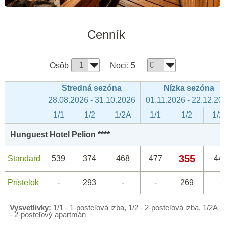
Cenník
Osôb
Nocí:
5
Stredná sezóna
Nízka sezóna
28.08.2026 - 31.10.2026
01.11.2026 - 22.12.20
1/1
1/2
1/2A
1/1
1/2
1/2
Hunguest Hotel Pelion ****
355
Standard
539
374
468
477
44
Prístelok
-
293
-
-
269
-
Vysvetlivky:
1/1 - 1-posteľová izba, 1/2 - 2-posteľová izba, 1/2A
- 2-posteľový apartmán