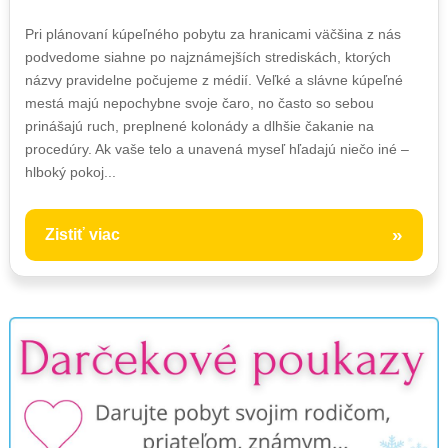
Pri plánovaní kúpeľného pobytu za hranicami väčšina z nás
podvedome siahne po najznámejších strediskách, ktorých
názvy pravidelne počujeme z médií. Veľké a slávne kúpeľné
mestá majú nepochybne svoje čaro, no často so sebou
prinášajú ruch, preplnené kolonády a dlhšie čakanie na
procedúry. Ak vaše telo a unavená myseľ hľadajú niečo iné –
hlboký pokoj...
»
Zistiť viac