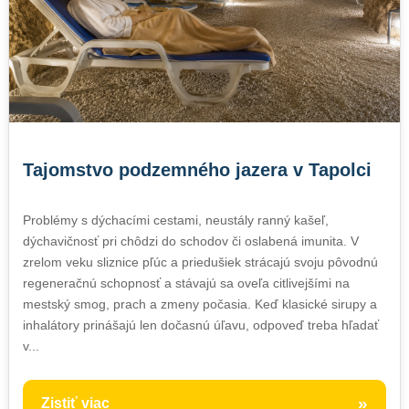
Tajomstvo podzemného jazera v Tapolci
Problémy s dýchacími cestami, neustály ranný kašeľ,
dýchavičnosť pri chôdzi do schodov či oslabená imunita. V
zrelom veku sliznice pľúc a priedušiek strácajú svoju pôvodnú
regeneračnú schopnosť a stávajú sa oveľa citlivejšími na
mestský smog, prach a zmeny počasia. Keď klasické sirupy a
inhalátory prinášajú len dočasnú úľavu, odpoveď treba hľadať
v...
»
Zistiť viac