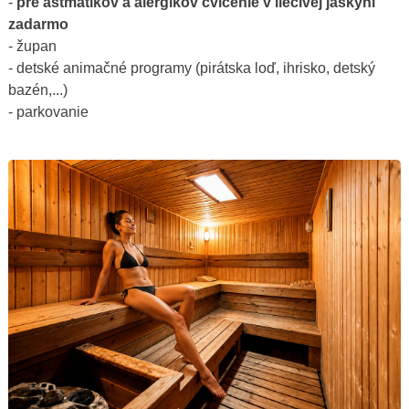
-
pre astmatikov a alergikov cvičenie v liečivej jaskyni
zadarmo
- župan
- detské animačné programy (pirátska loď, ihrisko, detský
bazén,...)
- parkovanie