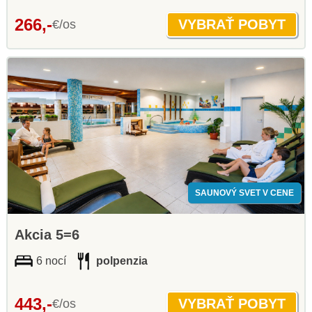
266,-
€/os
SAUNOVÝ SVET V CENE
Akcia 5=6
6 nocí
polpenzia
443,-
€/os