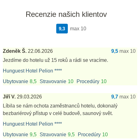
Recenzie našich klientov
9,3
max 10
Zdeněk Š.
22.06.2026
9,5
max 10
Jezdíme do hotelu už 15 roků a rádi se vracíme.
Hunguest Hotel Pelion ****
Ubytovanie
8,5
Stravovanie
10
Procedúry
10
Jiří V.
29.03.2026
9,7
max 10
Líbila se nám ochota zaměstnanců hotelu, dokonalý
bezbariérový přístup v celé budově, saunový svět.
Hunguest Hotel Pelion ****
Ubytovanie
9,5
Stravovanie
9,5
Procedúry
10