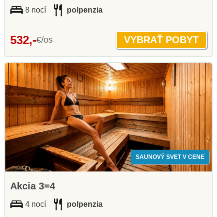
8 nocí
polpenzia
532,-
€/os
SAUNOVÝ SVET V CENE
Akcia 3=4
4 nocí
polpenzia