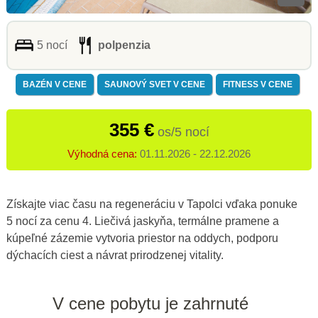
5 nocí
polpenzia
BAZÉN V CENE
SAUNOVÝ SVET V CENE
FITNESS V CENE
355 €
os/5 nocí
Výhodná cena:
01.11.2026 - 22.12.2026
Získajte viac času na regeneráciu v Tapolci vďaka ponuke
5 nocí za cenu 4. Liečivá jaskyňa, termálne pramene a
kúpeľné zázemie vytvoria priestor na oddych, podporu
dýchacích ciest a návrat prirodzenej vitality.
V cene pobytu je zahrnuté