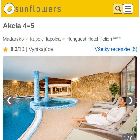
Akcia 4=5
Maďarsko
>
Kúpele Tapolca
>
Hunguest Hotel Pelion ****
9,3
/10
|
Vynikajúce
Všetky recenzie (6)
❮
❯
1 / 8