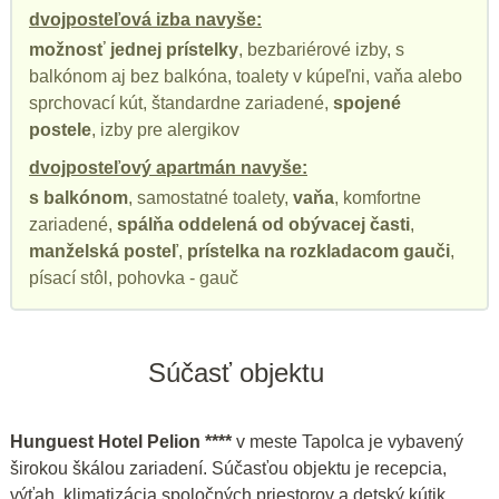
dvojposteľová izba navyše:
možnosť jednej prístelky
, bezbariérové izby, s
balkónom aj bez balkóna, toalety v kúpeľni, vaňa alebo
sprchovací kút, štandardne zariadené,
spojené
postele
, izby pre alergikov
dvojposteľový apartmán navyše:
s balkónom
, samostatné toalety,
vaňa
, komfortne
zariadené,
spálňa oddelená od obývacej časti
,
manželská posteľ
,
prístelka na rozkladacom gauči
,
písací stôl, pohovka - gauč
Súčasť objektu
Hunguest Hotel Pelion ****
v meste Tapolca je vybavený
širokou škálou zariadení. Súčasťou objektu je recepcia,
výťah, klimatizácia spoločných priestorov a detský kútik.