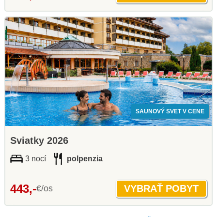
SAUNOVÝ SVET V CENE
Sviatky 2026
3 nocí
polpenzia
443,-
€/os