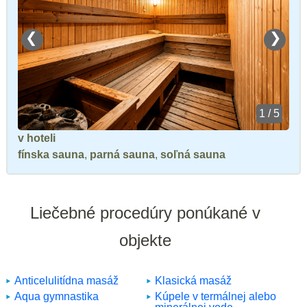
❮
❯
1 / 5
v hoteli
fínska sauna
,
parná sauna
,
soľná sauna
Liečebné procedúry ponúkané v
objekte
Anticelulitídna masáž
Klasická masáž
Aqua gymnastika
Kúpele v termálnej alebo