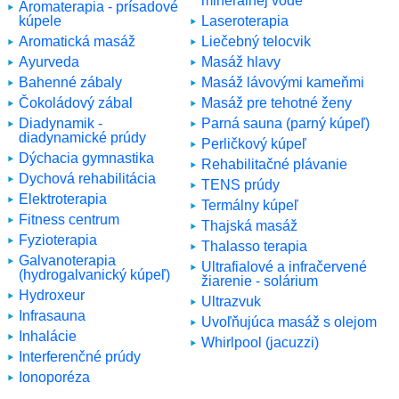
minerálnej vode
Aromaterapia - prísadové
kúpele
Laseroterapia
Aromatická masáž
Liečebný telocvik
Ayurveda
Masáž hlavy
Bahenné zábaly
Masáž lávovými kameňmi
Čokoládový zábal
Masáž pre tehotné ženy
Diadynamik -
Parná sauna (parný kúpeľ)
diadynamické prúdy
Perličkový kúpeľ
Dýchacia gymnastika
Rehabilitačné plávanie
Dychová rehabilitácia
TENS prúdy
Elektroterapia
Termálny kúpeľ
Fitness centrum
Thajská masáž
Fyzioterapia
Thalasso terapia
Galvanoterapia
Ultrafialové a infračervené
(hydrogalvanický kúpeľ)
žiarenie - solárium
Hydroxeur
Ultrazvuk
Infrasauna
Uvoľňujúca masáž s olejom
Inhalácie
Whirlpool (jacuzzi)
Interferenčné prúdy
Ionoporéza