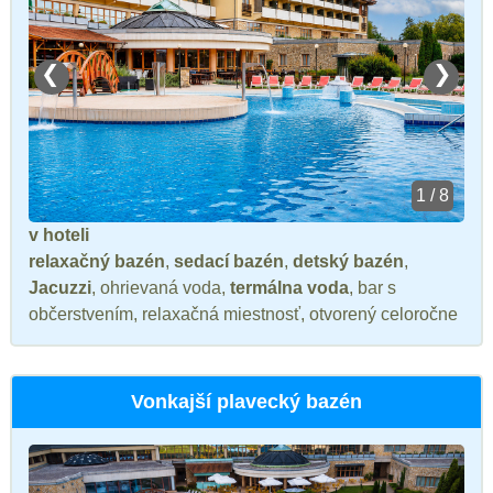
❮
❯
1 / 8
v hoteli
relaxačný bazén
,
sedací bazén
,
detský bazén
,
Jacuzzi
, ohrievaná voda,
termálna voda
, bar s
občerstvením, relaxačná miestnosť, otvorený celoročne
Vonkajší plavecký bazén