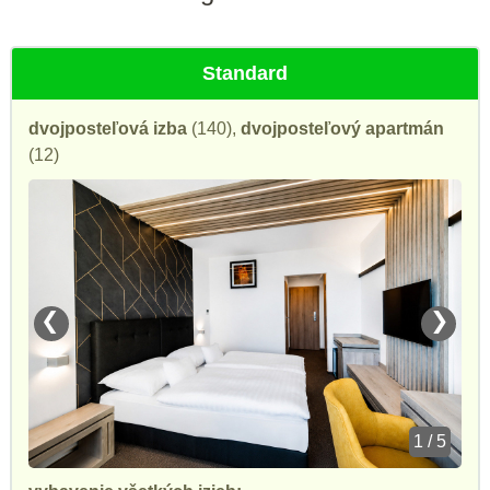
Standard
dvojposteľová izba
(140),
dvojposteľový apartmán
(12)
❮
❯
1 / 5