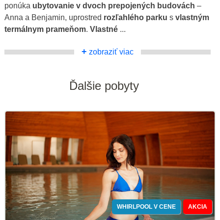
ponúka
ubytovanie v dvoch prepojených budovách
–
Anna a Benjamin, uprostred
rozľahlého parku
s
vlastným
termálnym prameňom
.
Vlastné
...
+
zobraziť viac
Ďalšie pobyty
WHIRLPOOL V CENE
AKCIA