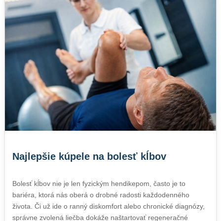
Najlepšie kúpele na bolesť kĺbov
Bolesť kĺbov nie je len fyzickým hendikepom, často je to
bariéra, ktorá nás oberá o drobné radosti každodenného
života. Či už ide o ranný diskomfort alebo chronické diagnózy,
správne zvolená liečba dokáže naštartovať regeneračné