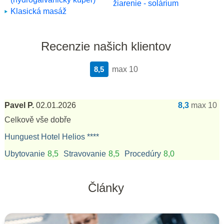
žiarenie - solárium
Klasická masáž
Recenzie našich klientov
8,5
max 10
Pavel P.
02.01.2026
8,3
max 10
Celkově vše dobře
Hunguest Hotel Helios ****
Ubytovanie
8,5
Stravovanie
8,5
Procedúry
8,0
Články