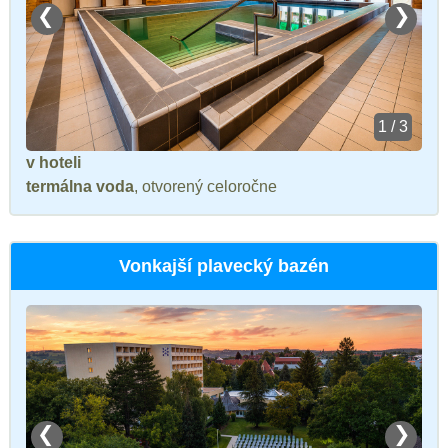
❮
❯
1 / 3
v hoteli
termálna voda
, otvorený celoročne
Vonkajší plavecký bazén
❮
❯