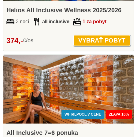
Helios All Inclusive Wellness 2025/2026
3 nocí
all inclusive
1 za pobyt
374,-
€/os
WHIRLPOOL V CENE
ZĽAVA 10%
All Inclusive 7=6 ponuka