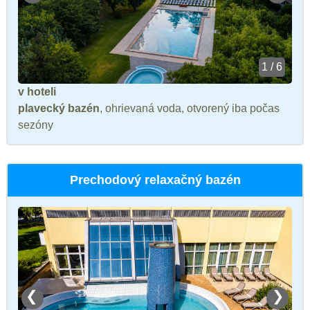
1 / 6
v hoteli
plavecký bazén
, ohrievaná voda, otvorený iba počas
sezóny
Prechodový relaxačný bazén
❮
❯