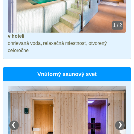
1 / 2
v hoteli
ohrievaná voda, relaxačná miestnosť, otvorený
celoročne
Vnútorný saunový svet
❮
❯