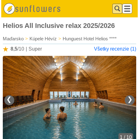
Helios All Inclusive relax 2025/2026
Maďarsko
>
Kúpele Hévíz
>
Hunguest Hotel Helios ****
8,5
/10
|
Super
Všetky recenzie (1)
❮
❯
1 / 10