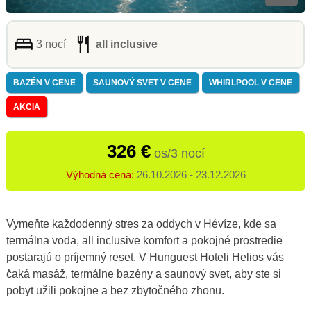
3 nocí
all inclusive
BAZÉN V CENE
SAUNOVÝ SVET V CENE
WHIRLPOOL V CENE
AKCIA
326 €
os/3 nocí
Výhodná cena:
26.10.2026 - 23.12.2026
Vymeňte každodenný stres za oddych v Hévíze, kde sa
termálna voda, all inclusive komfort a pokojné prostredie
postarajú o príjemný reset. V Hunguest Hoteli Helios vás
čaká masáž, termálne bazény a saunový svet, aby ste si
pobyt užili pokojne a bez zbytočného zhonu.