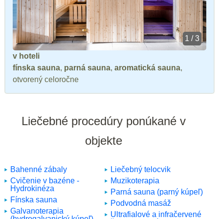
1 / 3
v hoteli
fínska sauna
,
parná sauna
,
aromatická sauna
,
otvorený celoročne
Liečebné procedúry ponúkané v
objekte
Bahenné zábaly
Liečebný telocvik
Cvičenie v bazéne -
Muzikoterapia
Hydrokinéza
Parná sauna (parný kúpeľ)
Fínska sauna
Podvodná masáž
Galvanoterapia
Ultrafialové a infračervené
(hydrogalvanický kúpeľ)