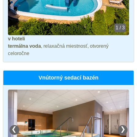
1 / 3
v hoteli
termálna voda
, relaxačná miestnosť, otvorený
celoročne
Vnútorný sedací bazén
❮
❯