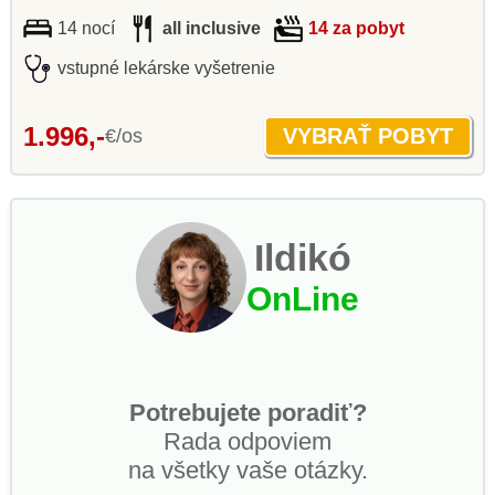
14 nocí
all inclusive
14 za pobyt
vstupné lekárske vyšetrenie
1.996,-
€/os
Ildikó
OnLine
Potrebujete poradiť?
Rada odpoviem
na všetky vaše otázky.