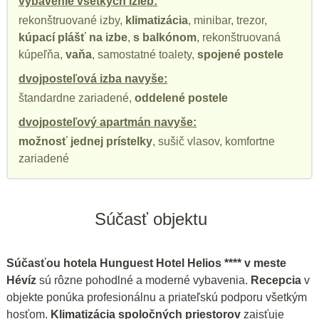
vybavenie všetkých izieb:
rekonštruované izby,
klimatizácia
, minibar, trezor,
kúpací plášť na izbe
,
s balkónom
, rekonštruovaná
kúpeľňa,
vaňa
, samostatné toalety,
spojené postele
dvojposteľová izba navyše:
štandardne zariadené,
oddelené postele
dvojposteľový apartmán navyše:
možnosť jednej prístelky
, sušič vlasov, komfortne
zariadené
Súčasť objektu
Súčasťou hotela Hunguest Hotel Helios **** v meste
Hévíz
sú rôzne pohodlné a moderné vybavenia.
Recepcia
v
objekte ponúka profesionálnu a priateľskú podporu všetkým
hosťom.
Klimatizácia spoločných priestorov
zaisťuje