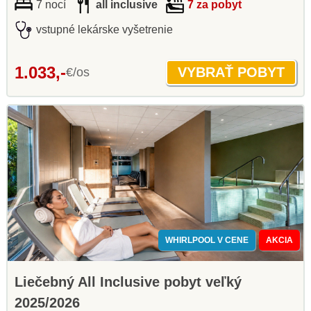
7 nocí
all inclusive
7 za pobyt
vstupné lekárske vyšetrenie
1.033,-
€/os
WHIRLPOOL V CENE
AKCIA
Liečebný All Inclusive pobyt veľký
2025/2026