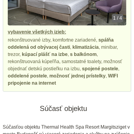
1 / 4
vybavenie všetkých izieb:
rekonštruované izby, komfortne zariadené,
spálňa
oddelená od obývacej časti
,
klimatizácia
, minibar,
trezor,
kúpací plášť na izbe
,
s balkónom
,
rekonštruovaná kúpeľňa, samostatné toalety, možnosť
objednať detskú postieľku na izbu,
spojené postele
,
oddelené postele
,
možnosť jednej prístelky
,
WIFI
pripojenie na internet
Súčasť objektu
Súčasťou objektu Thermal Health Spa Resort Margitsziget v