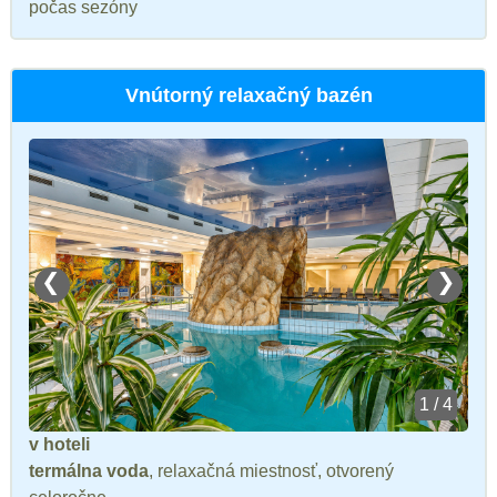
počas sezóny
Vnútorný relaxačný bazén
❮
❯
1 / 4
v hoteli
termálna voda
, relaxačná miestnosť, otvorený