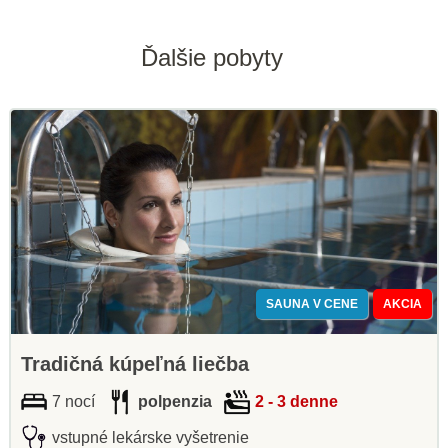
Ďalšie pobyty
SAUNA V CENE
AKCIA
Tradičná kúpeľná liečba
7 nocí
polpenzia
2 - 3 denne
vstupné lekárske vyšetrenie