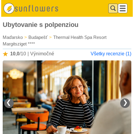
Ubytovanie s polpenziou
Maďarsko
>
Budapešť
>
Thermal Health Spa Resort
Margitsziget ****
10,0
/10
|
Výnimočné
Všetky recenzie (1)
❮
❯