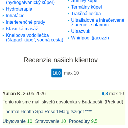
Šumivý kúpeľ
(hydrogalvanický kúpeľ)
Termálny kúpeľ
Hydroterapia
Trakčná liečba
Inhalácie
Ultrafialové a infračervené
Interferenčné prúdy
žiarenie - solárium
Klasická masáž
Ultrazvuk
Kneipova vodoliečba
Whirlpool (jacuzzi)
(šľapací kúpeľ, vodná cesta)
Recenzie našich klientov
10,0
max 10
Yulian K.
26.05.2026
9,8
max 10
Tento rok sme mali skvelú dovolenku v Budapešti.
(Preklad)
Thermal Health Spa Resort Margitsziget ****
Ubytovanie
10
Stravovanie
10
Procedúry
9,5