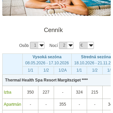
Cenník
Osôb
Nocí
Vysoká sezóna
Stredná sezóna
08.05.2026 - 17.10.2026
18.10.2026 - 21.11.2
1/1
1/2
1/2A
1/1
1/2
1/
Thermal Health Spa Resort Margitsziget ****
Izba
350
227
-
324
215
-
Apartmán
-
-
355
-
-
34