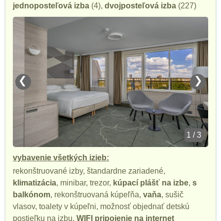
jednoposteľová izba
(4),
dvojposteľová izba
(227)
❮
❯
1 / 3
vybavenie všetkých izieb:
rekonštruované izby, štandardne zariadené,
klimatizácia
, minibar, trezor,
kúpací plášť na izbe
,
s
balkónom
, rekonštruovaná kúpeľňa,
vaňa
, sušič
vlasov, toalety v kúpeľni, možnosť objednať detskú
postieľku na izbu,
WIFI pripojenie na internet