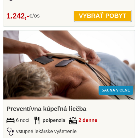
1.242,-
€/os
SAUNA V CENE
Preventívna kúpeľná liečba
6 nocí
polpenzia
2 denne
vstupné lekárske vyšetrenie