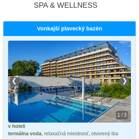
SPA & WELLNESS
Vonkajší plavecký bazén
❮
❯
1 / 3
v hoteli
termálna voda
, relaxačná miestnosť, otvorený iba