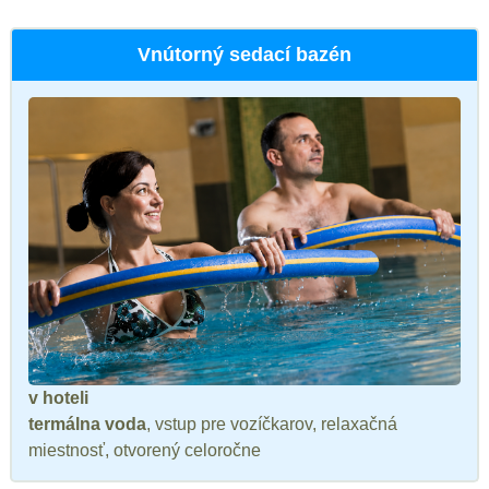
Vnútorný sedací bazén
v hoteli
termálna voda
, vstup pre vozíčkarov, relaxačná
miestnosť, otvorený celoročne