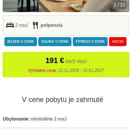
1 / 10
2 nocí
polpenzia
BAZÉN V CENE
SAUNA V CENE
FITNESS V CENE
AKCIA
191 €
os/2 nocí
Výhodná cena:
22.11.2026 - 10.01.2027
V cene pobytu je zahrnuté
Ubytovanie:
minimálne 2 nocí