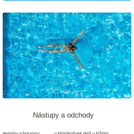
Nástupy a odchody
termíny nástupov:
v ktorýkoľvek deň v týždni