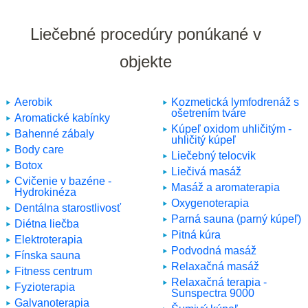
Liečebné procedúry ponúkané v
objekte
Aerobik
Kozmetická lymfodrenáž s
ošetrením tváre
Aromatické kabínky
Kúpeľ oxidom uhličitým -
Bahenné zábaly
uhličitý kúpeľ
Body care
Liečebný telocvik
Botox
Liečivá masáž
Cvičenie v bazéne -
Masáž a aromaterapia
Hydrokinéza
Oxygenoterapia
Dentálna starostlivosť
Parná sauna (parný kúpeľ)
Diétna liečba
Pitná kúra
Elektroterapia
Podvodná masáž
Fínska sauna
Relaxačná masáž
Fitness centrum
Relaxačná terapia -
Fyzioterapia
Sunspectra 9000
Galvanoterapia