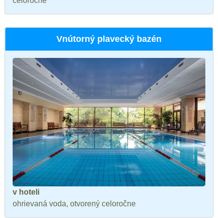
celoročne
Vnútorný plavecký bazén
v hoteli
ohrievaná voda, otvorený celoročne