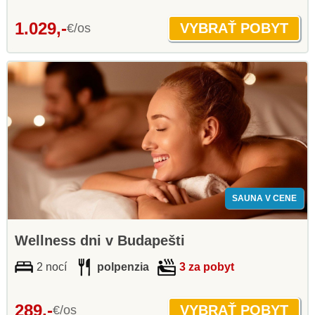
1.029,-
€/os
SAUNA V CENE
Wellness dni v Budapešti
2 nocí
polpenzia
3 za pobyt
289,-
€/os