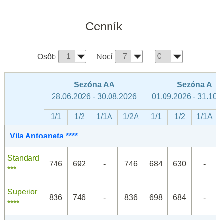
Cenník
Osôb
Nocí
Sezóna AA
Sezóna A
28.06.2026 - 30.08.2026
01.09.2026 - 31.10
1/1
1/2
1/1A
1/2A
1/1
1/2
1/1A
Vila Antoaneta ****
Standard
746
692
-
746
684
630
-
***
Superior
836
746
-
836
698
684
-
****