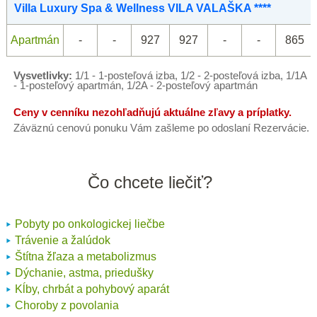
Villa Luxury Spa & Wellness VILA VALAŠKA ****
Apartmán
-
-
927
927
-
-
865
Vysvetlivky:
1/1 - 1-posteľová izba, 1/2 - 2-posteľová izba, 1/1A
- 1-posteľový apartmán, 1/2A - 2-posteľový apartmán
Ceny v cenníku nezohľadňujú aktuálne zľavy a príplatky.
Záväznú cenovú ponuku Vám zašleme po odoslaní Rezervácie.
Čo chcete liečiť?
Pobyty po onkologickej liečbe
Trávenie a žalúdok
Štítna žľaza a metabolizmus
Dýchanie, astma, priedušky
Kĺby, chrbát a pohybový aparát
Choroby z povolania