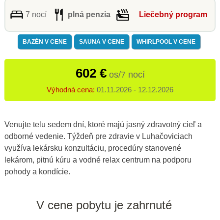
7 nocí
plná penzia
Liečebný program
BAZÉN V CENE
SAUNA V CENE
WHIRLPOOL V CENE
602 €
os/7 nocí
Výhodná cena:
01.11.2026 - 12.12.2026
Venujte telu sedem dní, ktoré majú jasný zdravotný cieľ a
odborné vedenie. Týždeň pre zdravie v Luhačoviciach
využíva lekársku konzultáciu, procedúry stanovené
lekárom, pitnú kúru a vodné relax centrum na podporu
pohody a kondície.
V cene pobytu je zahrnuté