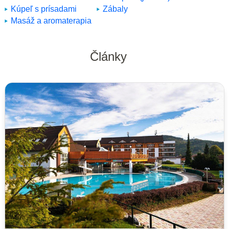
Kúpeľ s prísadami
Zábaly
Masáž a aromaterapia
Články