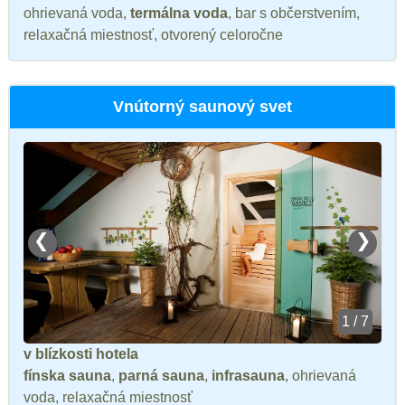
ohrievaná voda,
termálna voda
, bar s občerstvením,
relaxačná miestnosť, otvorený celoročne
Vnútorný saunový svet
❮
❯
1 / 7
v blízkosti hotela
fínska sauna
,
parná sauna
,
infrasauna
, ohrievaná
voda, relaxačná miestnosť