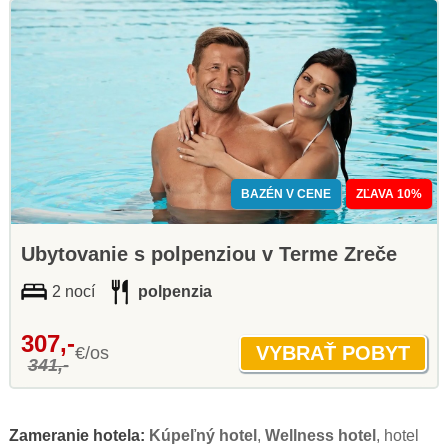
BAZÉN V CENE
ZĽAVA 10%
Ubytovanie s polpenziou v Terme Zreče
2 nocí
polpenzia
307,-
€/os
341,-
Zameranie hotela:
Kúpeľný hotel
,
Wellness hotel
, hotel