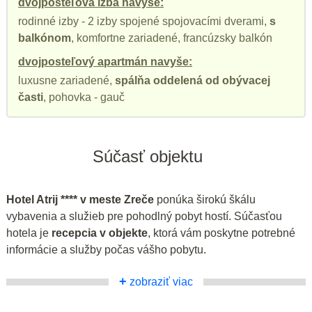
dvojposteľová izba navyše:
rodinné izby - 2 izby spojené spojovacími dverami,
s
balkónom
, komfortne zariadené, francúzsky balkón
dvojposteľový apartmán navyše:
luxusne zariadené,
spálňa oddelená od obývacej
časti
, pohovka - gauč
Súčasť objektu
Hotel Atrij **** v meste Zreče
ponúka širokú škálu
vybavenia a služieb pre pohodlný pobyt hostí. Súčasťou
hotela je
recepcia v objekte
, ktorá vám poskytne potrebné
informácie a služby počas vášho pobytu.
+
zobraziť viac