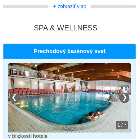
+
zobraziť viac
SPA & WELLNESS
Prechodový bazénový svet
❮
❯
1 / 7
v blízkosti hotela