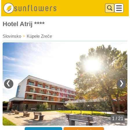
Hotel Atrij ****
Slovinsko
>
Kúpele Zreče
❮
❯
1 / 21