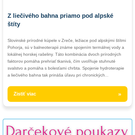
Z liečivého bahna priamo pod alpské
štíty
Slovinské prírodné kúpele v Zreče, ležiace pod alpskými štítmi
Pohorja, sú v balneoterapii známe spojením termálnej vody a
lokálnej horskej rašeliny. Táto kombinácia dvoch prírodných
faktorov pomáha prehriať tkanivá, čím uvoľňuje stuhnuté
svalstvo a pomáha s bolesťami chrbta. Spojenie hydroterapie
a liečivého bahna tak prináša úľavu pri chronických...
»
Zistiť viac