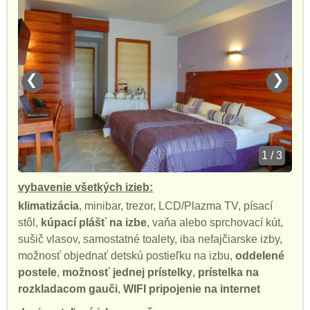
❮
❯
1 / 3
vybavenie všetkých izieb:
klimatizácia
, minibar, trezor, LCD/Plazma TV, písací
stôl,
kúpací plášť na izbe
, vaňa alebo sprchovací kút,
sušič vlasov, samostatné toalety, iba nefajčiarske izby,
možnosť objednať detskú postieľku na izbu,
oddelené
postele
,
možnosť jednej prístelky
,
prístelka na
rozkladacom gauči
,
WIFI pripojenie na internet