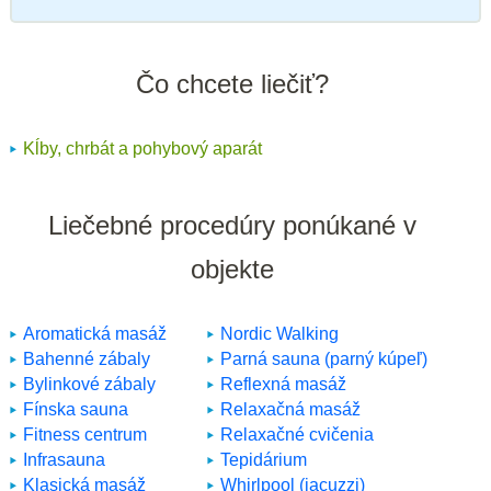
Čo chcete liečiť?
Kĺby, chrbát a pohybový aparát
Liečebné procedúry ponúkané v
objekte
Aromatická masáž
Nordic Walking
Bahenné zábaly
Parná sauna (parný kúpeľ)
Bylinkové zábaly
Reflexná masáž
Fínska sauna
Relaxačná masáž
Fitness centrum
Relaxačné cvičenia
Infrasauna
Tepidárium
Klasická masáž
Whirlpool (jacuzzi)