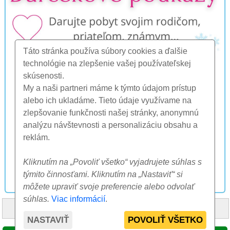
Táto stránka používa súbory cookies a ďalšie
technológie na zlepšenie vašej používateľskej
skúsenosti.
My a naši partneri máme k týmto údajom prístup
alebo ich ukladáme. Tieto údaje využívame na
zlepšovanie funkčnosti našej stránky, anonymnú
analýzu návštevnosti a personalizáciu obsahu a
reklám.
Kliknutím na „Povoliť všetko“ vyjadrujete súhlas s
týmito činnosťami. Kliknutím na „Nastaviť“ si
môžete upraviť svoje preferencie alebo odvolať
súhlas.
Viac informácií
.
HOME
O NÁS
FAQ
OSTATNÉ
KONTAKT
NASTAVIŤ
POVOLIŤ VŠETKO