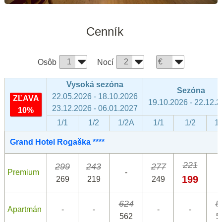
Cenník
Osôb
Nocí
Vysoká sezóna
Sezóna
22.05.2026 - 18.10.2026
ZĽAVA
19.10.2026 - 22.12.
23.12.2026 - 06.01.2027
10%
1/1
1/2
1/2A
1/1
1/2
1
Grand Hotel Rogaška ****
221
299
243
277
Premium
-
199
269
219
249
624
5
Apartmán
-
-
-
-
562
5