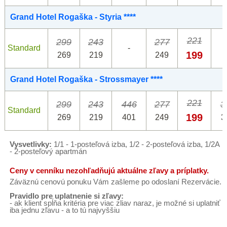
Grand Hotel Rogaška - Styria ****
221
299
243
277
Standard
-
199
269
219
249
Grand Hotel Rogaška - Strossmayer ****
221
299
243
446
277
3
Standard
199
269
219
401
249
3
Vysvetlivky:
1/1 - 1-posteľová izba, 1/2 - 2-posteľová izba, 1/2A
- 2-posteľový apartmán
Ceny v cenníku nezohľadňujú aktuálne zľavy a príplatky.
Záväznú cenovú ponuku Vám zašleme po odoslaní Rezervácie.
Pravidlo pre uplatnenie si zľavy:
- ak klient spĺňa kritéria pre viac zliav naraz, je možné si uplatniť
iba jednu zľavu - a to tú najvyššiu