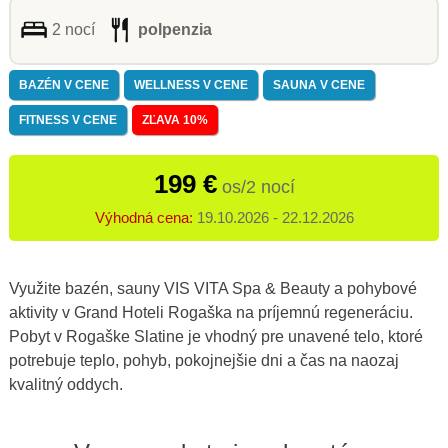
2 nocí
polpenzia
BAZÉN V CENE
WELLNESS V CENE
SAUNA V CENE
FITNESS V CENE
ZĽAVA 10%
199 €
os/2 nocí
Výhodná cena:
19.10.2026 - 22.12.2026
Využite bazén, sauny
VIS VITA Spa & Beauty
a pohybové
aktivity v Grand Hoteli Rogaška na príjemnú regeneráciu.
Pobyt v Rogaške Slatine je vhodný pre unavené telo, ktoré
potrebuje teplo, pohyb, pokojnejšie dni a čas na naozaj
kvalitný oddych.