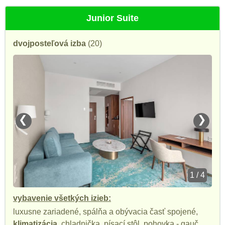
Junior Suite
dvojposteľová izba
(20)
❮
❯
1 / 4
vybavenie všetkých izieb:
luxusne zariadené, spálňa a obývacia časť spojené,
klimatizácia
, chladnička, písací stôl, pohovka - gauč,