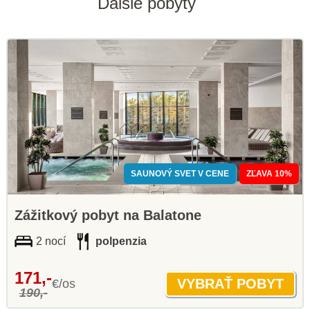
Ďalšie pobyty
SAUNOVÝ SVET V CENE
ZĽAVA 10%
Zážitkový pobyt na Balatone
2 nocí
polpenzia
171,-
€/os
190,-