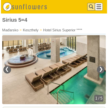
Sirius 5=4
Maďarsko
>
Keszthely
>
Hotel Sirius Superior ****
❮
❯
1 / 5