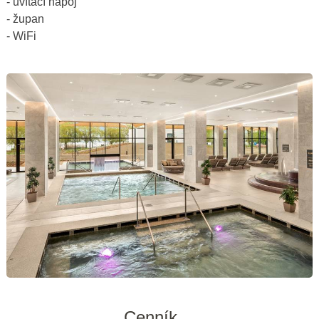
- uvítací nápoj
- župan
- WiFi
Cenník