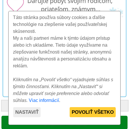
Táto stránka používa súbory cookies a ďalšie
technológie na zlepšenie vašej používateľskej
skúsenosti.
My a naši partneri máme k týmto údajom prístup
alebo ich ukladáme. Tieto údaje využívame na
zlepšovanie funkčnosti našej stránky, anonymnú
analýzu návštevnosti a personalizáciu obsahu a
reklám.
Kliknutím na „Povoliť všetko“ vyjadrujete súhlas s
týmito činnosťami. Kliknutím na „Nastaviť“ si
môžete upraviť svoje preferencie alebo odvolať
súhlas.
Viac informácií
.
HOME
O NÁS
FAQ
OSTATNÉ
KONTAKT
NASTAVIŤ
POVOLIŤ VŠETKO
© 2000-2026 CK SUNFLOWERS agency, s.r.o.
VYBRAŤ TERMÍN
Tieto internetové stránky používajú súbory cookie. Viac informácií
tu
.