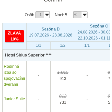
Osôb
Nocí:
5
Sezóna C
Sezóna D
24.08.2026 - 30.08
ZĽAVA
19.07.2026 - 23.08.2026
22.10.2026 - 01.11
10%
1/1
1/2
1/1
1
Hotel Sirius Superior ****
Rodinná
1.015
8
izba so
-
-
spojovacími
913
7
dverami
812
6
Junior Suite
-
-
731
5