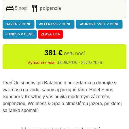
5 nocí
polpenzia
BAZÉN V CENE
WELLNESS V CENE
SAUNOVÝ SVET V CENE
FITNESS V CENE
ZĽAVA 10%
381 €
os/5 nocí
Výhodná cena:
31.08.2026 - 21.10.2026
Predĺžte si pobyt pri Balatone o noc zdarma a doprajte si
viac času na vodu, sauny aj pokojné rána. Hotel Sirius
Superior v Keszthely vás privíta moderným zázemím,
polpenziou, Wellness & Spa a atmosférou jazera, pri ktorej
sa ľahko spomalí.