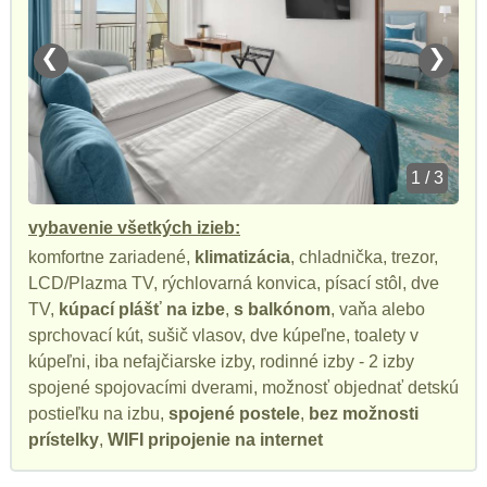
❮
❯
1 / 3
vybavenie všetkých izieb:
komfortne zariadené,
klimatizácia
, chladnička, trezor,
LCD/Plazma TV, rýchlovarná konvica, písací stôl, dve
TV,
kúpací plášť na izbe
,
s balkónom
, vaňa alebo
sprchovací kút, sušič vlasov, dve kúpeľne, toalety v
kúpeľni, iba nefajčiarske izby, rodinné izby - 2 izby
spojené spojovacími dverami, možnosť objednať detskú
postieľku na izbu,
spojené postele
,
bez možnosti
prístelky
,
WIFI pripojenie na internet