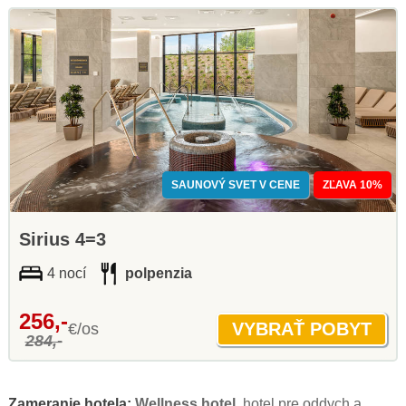
SAUNOVÝ SVET V CENE
ZĽAVA 10%
Sirius 4=3
4 nocí
polpenzia
256,-
€/os
284,-
Zameranie hotela:
Wellness hotel
, hotel pre oddych a