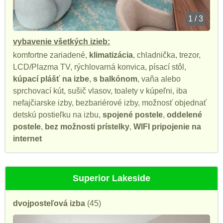
1 / 3
vybavenie všetkých izieb:
komfortne zariadené,
klimatizácia
, chladnička, trezor,
LCD/Plazma TV, rýchlovarná konvica, písací stôl,
kúpací plášť na izbe
,
s balkónom
, vaňa alebo
sprchovací kút, sušič vlasov, toalety v kúpeľni, iba
nefajčiarske izby, bezbariérové izby, možnosť objednať
detskú postieľku na izbu,
spojené postele
,
oddelené
postele
,
bez možnosti prístelky
,
WIFI pripojenie na
internet
Superior Lakeside
dvojposteľová izba
(45)