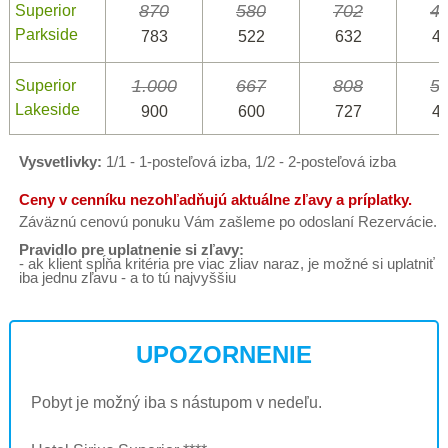
870
580
702
4
Superior
Parkside
783
522
632
4
1.000
667
808
5
Superior
Lakeside
900
600
727
4
Vysvetlivky:
1/1 - 1-posteľová izba, 1/2 - 2-posteľová izba
Ceny v cenníku nezohľadňujú aktuálne zľavy a príplatky.
Záväznú cenovú ponuku Vám zašleme po odoslaní Rezervácie.
Pravidlo pre uplatnenie si zľavy:
- ak klient spĺňa kritéria pre viac zliav naraz, je možné si uplatniť
iba jednu zľavu - a to tú najvyššiu
UPOZORNENIE
Pobyt je možný iba s nástupom v nedeľu.