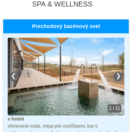
SPA & WELLNESS
Prechodový bazénový svet
❮
❯
1 / 11
v hoteli
ohrievaná voda, vstup pre vozíčkarov, bar s