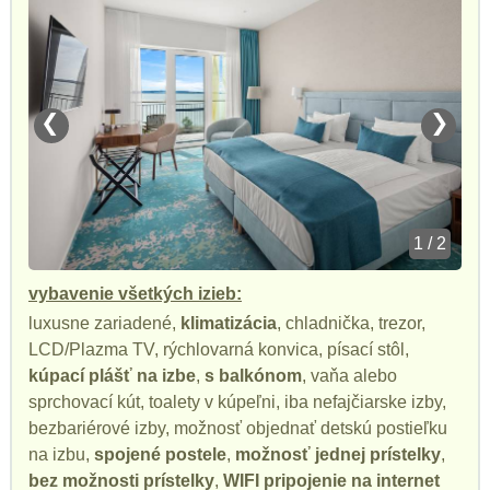
❮
❯
1 / 2
vybavenie všetkých izieb:
luxusne zariadené,
klimatizácia
, chladnička, trezor,
LCD/Plazma TV, rýchlovarná konvica, písací stôl,
kúpací plášť na izbe
,
s balkónom
, vaňa alebo
sprchovací kút, toalety v kúpeľni, iba nefajčiarske izby,
bezbariérové izby, možnosť objednať detskú postieľku
na izbu,
spojené postele
,
možnosť jednej prístelky
,
bez možnosti prístelky
,
WIFI pripojenie na internet