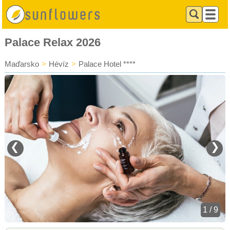
Palace Relax 2026
Maďarsko
>
Hévíz
>
Palace Hotel ****
❮
❯
1 / 9