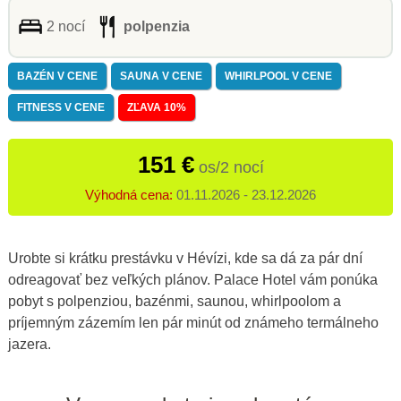
2 nocí
polpenzia
BAZÉN V CENE
SAUNA V CENE
WHIRLPOOL V CENE
FITNESS V CENE
ZĽAVA 10%
151 €
os/2 nocí
Výhodná cena:
01.11.2026 - 23.12.2026
Urobte si krátku prestávku v Hévízi, kde sa dá za pár dní
odreagovať bez veľkých plánov. Palace Hotel vám ponúka
pobyt s polpenziou, bazénmi, saunou, whirlpoolom a
príjemným zázemím len pár minút od známeho termálneho
jazera.