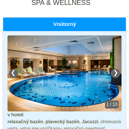
SPA & WELLNESS
Vnútorný
❮
❯
1 / 10
v hoteli
relaxačný bazén
,
plavecký bazén
,
Jacuzzi
, ohrievaná
voda, vstup pre vozíčkarov, relaxačná miestnosť,