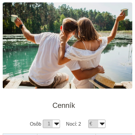
Cenník
Osôb
Nocí:
2