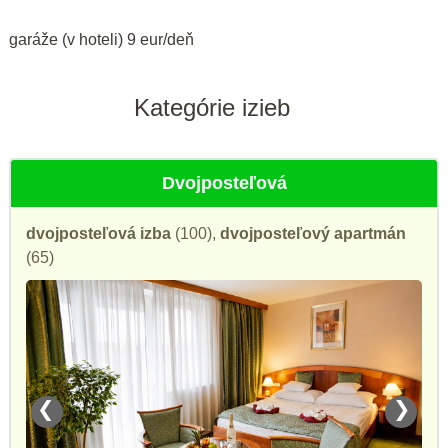
garáže (v hoteli) 9 eur/deň
Kategórie izieb
Dvojposteľová
dvojposteľová izba
(100),
dvojposteľový apartmán
(65)
❮
❯