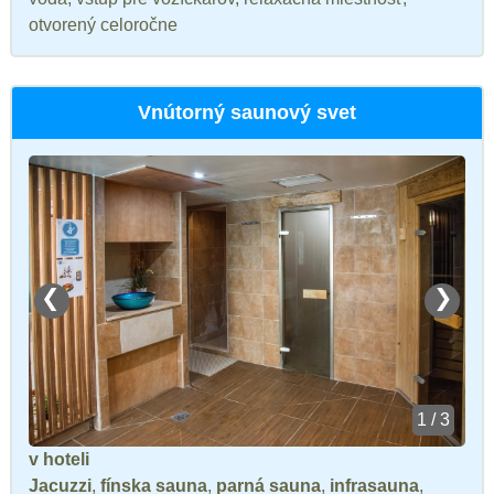
otvorený celoročne
Vnútorný saunový svet
❮
❯
1 / 3
v hoteli
Jacuzzi
,
fínska sauna
,
parná sauna
,
infrasauna
,