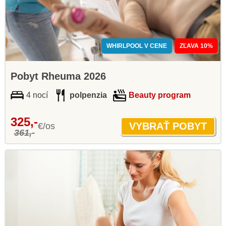
WHIRLPOOL V CENE
ZĽAVA 10%
Pobyt Rheuma 2026
4 nocí
polpenzia
Beauty program
325,-
€/os
361,-