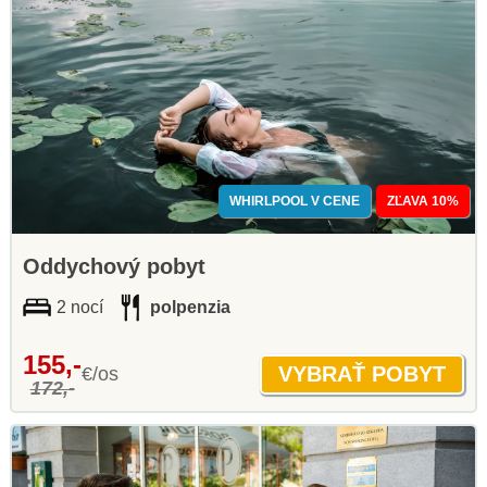
WHIRLPOOL V CENE
ZĽAVA 10%
Oddychový pobyt
2 nocí
polpenzia
155,-
€/os
172,-