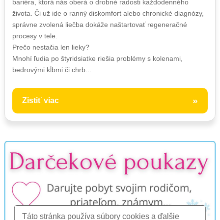
bariéra, ktorá nás oberá o drobné radosti každodenného
života. Či už ide o ranný diskomfort alebo chronické diagnózy,
správne zvolená liečba dokáže naštartovať regeneračné
procesy v tele.
Prečo nestačia len lieky?
Mnohí ľudia po štyridsiatke riešia problémy s kolenami,
bedrovými kĺbmi či chrb...
»
Zistiť viac
Táto stránka používa súbory cookies a ďalšie