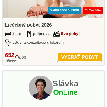
WHIRLPOOL V CENE
ZĽAVA 10%
Liečebný pobyt 2026
7 nocí
polpenzia
6 za pobyt
vstupná konzultácia s lekárom
652,-
€/os
725,-
Slávka
OnLine