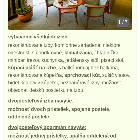
1 / 7
vybavenie všetkých izieb:
rekonštruované izby, komfortne zariadené, niektoré
miestnosti sú podkrovné,
klimatizácia
, chladnička,
minibar, trezor, kuchynka, jedálenský stôl, písací stôl,
kúpací plášť na izbe
, s balkónom aj bez balkóna,
rekonštruovaná kúpeľňa,
sprchovací kút
, sušič vlasov,
bidet, toalety v kúpeľni, bezbariérové izby, možnosť
objednať detskú postieľku na izbu
dvojposteľová izba navyše:
možnosť dvoch prísteliek
,
spojené postele
,
oddelené postele
dvojposteľový apartmán navyše:
možnosť jednej prístelky
,
spálňa oddelená od