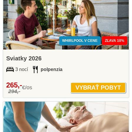
WHIRLPOOL V CENE
ZĽAVA 10%
Sviatky 2026
3 nocí
polpenzia
265,-
€/os
294,-