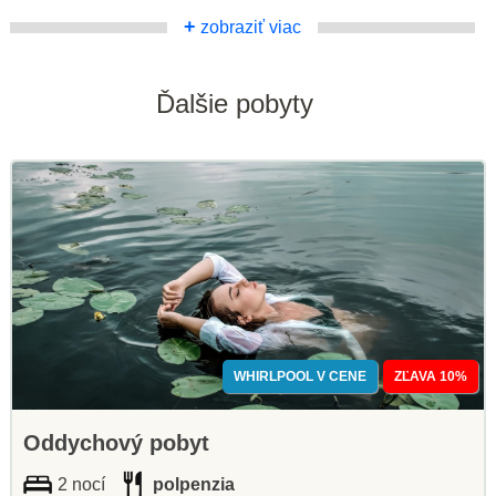
+
zobraziť viac
Ďalšie pobyty
WHIRLPOOL V CENE
ZĽAVA 10%
Oddychový pobyt
2 nocí
polpenzia