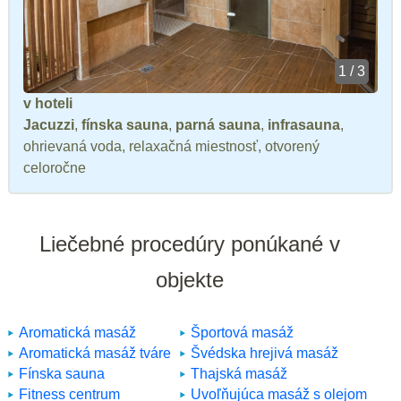
1 / 3
v hoteli
Jacuzzi
,
fínska sauna
,
parná sauna
,
infrasauna
,
ohrievaná voda, relaxačná miestnosť, otvorený
celoročne
Liečebné procedúry ponúkané v
objekte
Aromatická masáž
Športová masáž
Aromatická masáž tváre
Švédska hrejivá masáž
Fínska sauna
Thajská masáž
Fitness centrum
Uvoľňujúca masáž s olejom