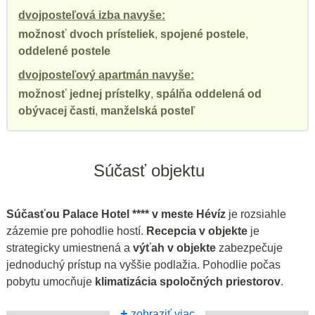
dvojposteľová izba navyše:
možnosť dvoch prísteliek
,
spojené postele
,
oddelené postele
dvojposteľový apartmán navyše:
možnosť jednej prístelky
,
spálňa oddelená od
obývacej časti
,
manželská posteľ
Súčasť objektu
Súčasťou Palace Hotel **** v meste Hévíz
je rozsiahle
zázemie pre pohodlie hostí.
Recepcia v objekte
je
strategicky umiestnená a
výťah v objekte
zabezpečuje
jednoduchý prístup na vyššie podlažia. Pohodlie počas
pobytu umocňuje
klimatizácia spoločných priestorov
.
+
zobraziť viac