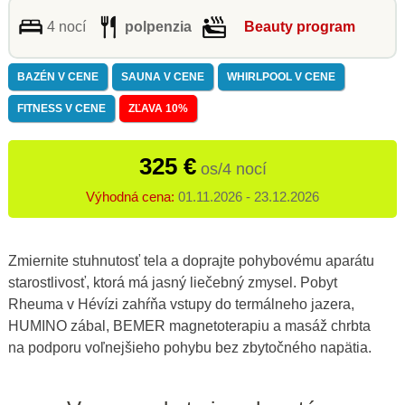
4 nocí
polpenzia
Beauty program
BAZÉN V CENE
SAUNA V CENE
WHIRLPOOL V CENE
FITNESS V CENE
ZĽAVA 10%
325 €
os/4 nocí
Výhodná cena:
01.11.2026 - 23.12.2026
Zmiernite stuhnutosť tela a doprajte pohybovému aparátu
starostlivosť, ktorá má jasný liečebný zmysel. Pobyt
Rheuma v Hévízi zahŕňa vstupy do termálneho jazera,
HUMINO zábal, BEMER magnetoterapiu a masáž chrbta
na podporu voľnejšieho pohybu bez zbytočného napätia.