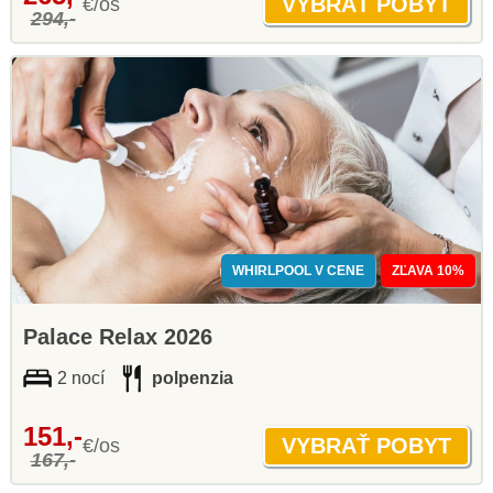
€/os
294,-
WHIRLPOOL V CENE
ZĽAVA 10%
Palace Relax 2026
2 nocí
polpenzia
151,-
€/os
167,-