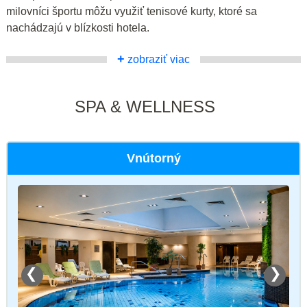
milovníci športu môžu využiť tenisové kurty, ktoré sa
nachádzajú v blízkosti hotela.
+
zobraziť viac
SPA & WELLNESS
Vnútorný
❮
❯