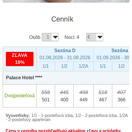
Cenník
Osôb
Nocí:
4
Sezóna D
Sezóna 
ZĽAVA
01.08.2026 - 31.08.2026
01.09.2026 - 30
10%
1/1
1/2
1/2A
1/1
1/2
Palace Hotel ****
556
445
498
518
407
Dvojposteľová
501
400
449
467
366
Vysvetlivky:
1/1 - 1-posteľová izba, 1/2 - 2-posteľová izba, 1/2A
- 2-posteľový apartmán
Ceny v cenníku nezohľadňujú aktuálne zľavy a príplatky.