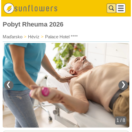
Pobyt Rheuma 2026
Maďarsko
>
Hévíz
>
Palace Hotel ****
❮
❯
1 / 8