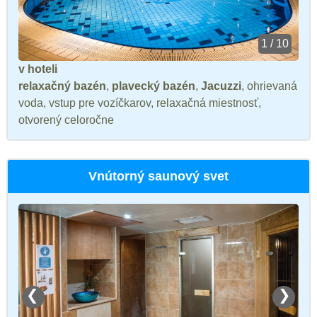
1 / 10
v hoteli
relaxačný bazén
,
plavecký bazén
,
Jacuzzi
, ohrievaná
voda, vstup pre vozíčkarov, relaxačná miestnosť,
otvorený celoročne
Vnútorný saunový svet
❮
❯