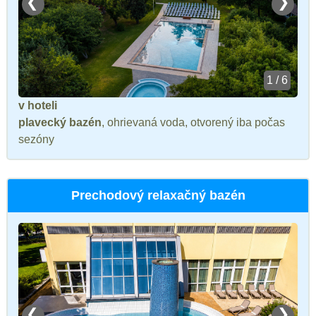
❮
❯
1 / 6
v hoteli
plavecký bazén
, ohrievaná voda, otvorený iba počas
sezóny
Prechodový relaxačný bazén
❮
❯