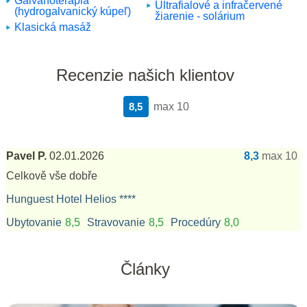
Galvanoterapia
Ultrafialové a infračervené
(hydrogalvanický kúpeľ)
žiarenie - solárium
Klasická masáž
Recenzie našich klientov
8,5
max 10
Pavel P.
02.01.2026
8,3
max 10
Celkově vše dobře
Hunguest Hotel Helios ****
Ubytovanie
8,5
Stravovanie
8,5
Procedúry
8,0
Články