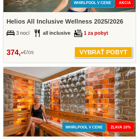
WHIRLPOOL V CENE
AKCIA
Helios All Inclusive Wellness 2025/2026
3 nocí
all inclusive
1 za pobyt
374,-
€/os
WHIRLPOOL V CENE
ZĽAVA 10%