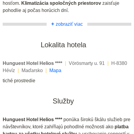
hosťom.
Klimatizácia spoločných priestorov
zaisťuje
pohodlie aj počas horúcich dní.
+
zobraziť viac
Lokalita hotela
Hunguest Hotel Helios ****
|
Vörösmarty u. 91
|
H-8380
Hévíz
|
Maďarsko
|
Mapa
tiché prostredie
Služby
Hunguest Hotel Helios ****
ponúka širokú škálu služieb pre
návštevníkov, ktoré zahŕňajú pohodlné možnosti ako
platba
kartou za všetky hotelové služby
a uschovanie cenností v