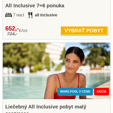
All Inclusive 7=6 ponuka
7 nocí
all inclusive
652,-
€/os
724,-
WHIRLPOOL V CENE
AKCIA
Liečebný All Inclusive pobyt malý