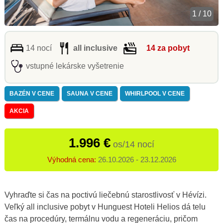
1 / 10
14 nocí
all inclusive
14 za pobyt
vstupné lekárske vyšetrenie
BAZÉN V CENE
SAUNA V CENE
WHIRLPOOL V CENE
AKCIA
1.996 €
os/14 nocí
Výhodná cena:
26.10.2026 - 23.12.2026
Vyhraďte si čas na poctivú liečebnú starostlivosť v Hévízi.
Veľký all inclusive pobyt v Hunguest Hoteli Helios dá telu
čas na procedúry, termálnu vodu a regeneráciu, pričom