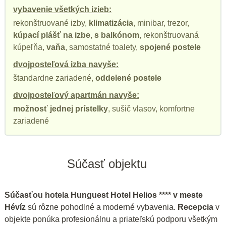
vybavenie všetkých izieb:
rekonštruované izby,
klimatizácia
, minibar, trezor,
kúpací plášť na izbe
,
s balkónom
, rekonštruovaná
kúpeľňa,
vaňa
, samostatné toalety,
spojené postele
dvojposteľová izba navyše:
štandardne zariadené,
oddelené postele
dvojposteľový apartmán navyše:
možnosť jednej prístelky
, sušič vlasov, komfortne
zariadené
Súčasť objektu
Súčasťou hotela Hunguest Hotel Helios **** v meste
Hévíz
sú rôzne pohodlné a moderné vybavenia.
Recepcia
v
objekte ponúka profesionálnu a priateľskú podporu všetkým