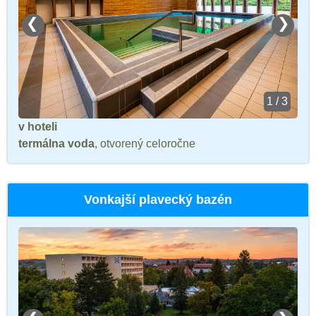
❮
❯
1 / 3
v hoteli
termálna voda
, otvorený celoročne
Vonkajší plavecký bazén