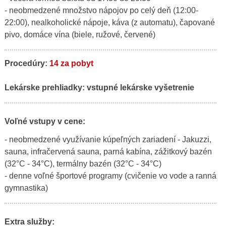
- neobmedzené množstvo nápojov po celý deň (12:00-
22:00), nealkoholické nápoje, káva (z automatu), čapované
pivo, domáce vína (biele, ružové, červené)
Procedúry:
14 za pobyt
Lekárske prehliadky:
vstupné lekárske vyšetrenie
Voľné vstupy v cene:
- neobmedzené využívanie kúpeľných zariadení - Jakuzzi,
sauna, infračervená sauna, parná kabína, zážitkový bazén
(32°C - 34°C), termálny bazén (32°C - 34°C)
- denne voľné športové programy (cvičenie vo vode a ranná
gymnastika)
Extra služby: