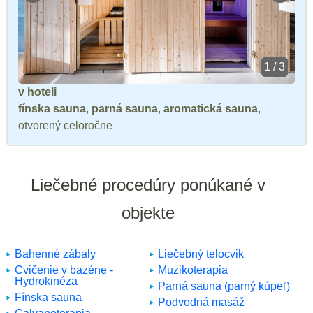
1 / 3
v hoteli
fínska sauna
,
parná sauna
,
aromatická sauna
,
otvorený celoročne
Liečebné procedúry ponúkané v
objekte
Bahenné zábaly
Liečebný telocvik
Cvičenie v bazéne -
Muzikoterapia
Hydrokinéza
Parná sauna (parný kúpeľ)
Fínska sauna
Podvodná masáž