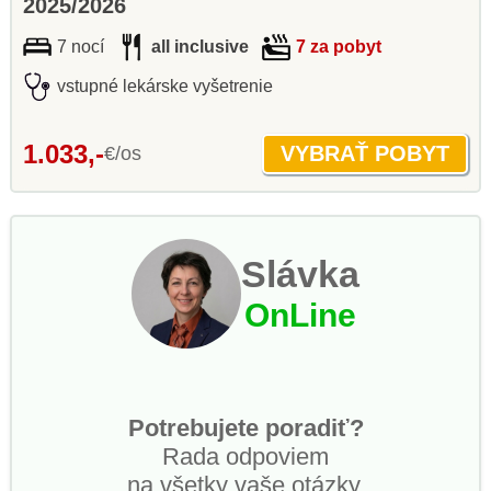
2025/2026
7 nocí
all inclusive
7 za pobyt
vstupné lekárske vyšetrenie
1.033,-
€/os
Slávka
OnLine
Potrebujete poradiť?
Rada odpoviem
na všetky vaše otázky.