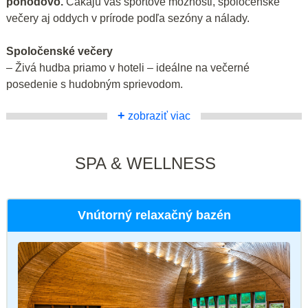
pohodovo.
Čakajú vás športové možnosti, spoločenské
večery aj oddych v prírode podľa sezóny a nálady.
Spoločenské večery
– Živá hudba priamo v hoteli – ideálne na večerné
posedenie s hudobným sprievodom.
+
zobraziť viac
SPA & WELLNESS
Vnútorný relaxačný bazén