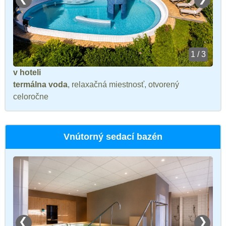
1 / 3
v hoteli
termálna voda
, relaxačná miestnosť, otvorený
celoročne
Vnútorný sedací bazén
❮
❯