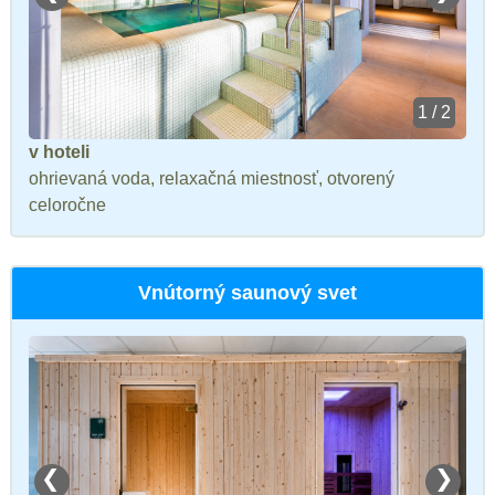
1 / 2
v hoteli
ohrievaná voda, relaxačná miestnosť, otvorený
celoročne
Vnútorný saunový svet
❮
❯