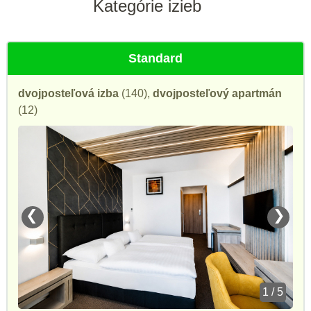
Kategórie izieb
Standard
dvojposteľová izba
(140),
dvojposteľový apartmán
(12)
❮
❯
1 / 5