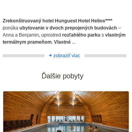
Zrekonštruovaný hotel Hunguest Hotel Helios****
ponúka
ubytovanie v dvoch prepojených budovách
–
Anna a Benjamin, uprostred
rozľahlého parku
s
vlastným
termálnym prameňom
.
Vlastné
...
+
zobraziť viac
Ďalšie pobyty