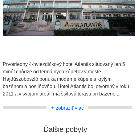
Prvotriedny 4-hviezdičkový hotel Atlantis situovaný len 5
minút chôdze od termálnych kúpeľov v meste
Hajdúszoboszló ponúka moderné kúpele s krytým
bazénom a posilňovňou. Hotel Atlantis bol otvorený v roku
2011 a v svojom areáli má štýlovú terasu pri bazéne ...
+
zobraziť viac
Ďalšie pobyty