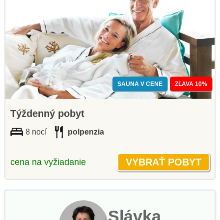
SAUNA V CENE
ZĽAVA 10%
Týždenný pobyt
8 nocí
polpenzia
cena na vyžiadanie
Slávka