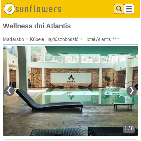
Wellness dni Atlantis
Maďarsko
>
Kúpele Hajdúszoboszló
>
Hotel Atlantis ****
❮
❯
1 / 8