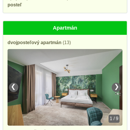
posteľ
Apartmán
dvojposteľový apartmán
(13)
❮
❯
1 / 9