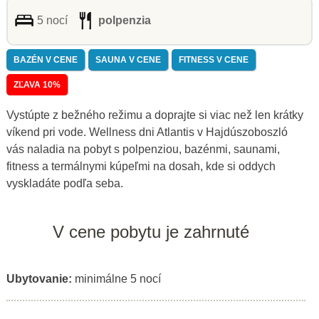
5 nocí
polpenzia
BAZÉN V CENE
SAUNA V CENE
FITNESS V CENE
ZĽAVA 10%
Vystúpte z bežného režimu a doprajte si viac než len krátky
víkend pri vode. Wellness dni Atlantis v Hajdúszoboszló
vás naladia na pobyt s polpenziou, bazénmi, saunami,
fitness a termálnymi kúpeľmi na dosah, kde si oddych
vyskladáte podľa seba.
V cene pobytu je zahrnuté
Ubytovanie:
minimálne 5 nocí