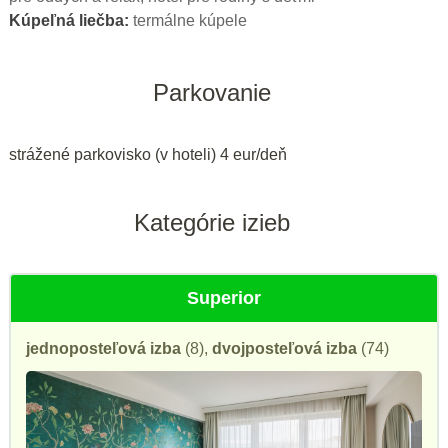
Kúpeľná liečba:
termálne kúpele
Parkovanie
strážené parkovisko (v hoteli) 4 eur/deň
Kategórie izieb
Superior
jednoposteľová izba
(8),
dvojposteľová izba
(74)