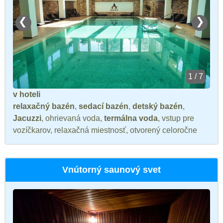
❮
❯
1 / 7
v hoteli
relaxačný bazén
,
sedací bazén
,
detský bazén
,
Jacuzzi
, ohrievaná voda,
termálna voda
, vstup pre
vozíčkarov, relaxačná miestnosť, otvorený celoročne
Vnútorný saunový svet