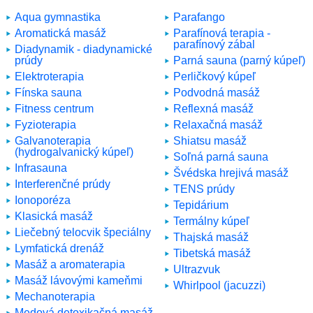
Aqua gymnastika
Parafango
Aromatická masáž
Parafínová terapia -
parafínový zábal
Diadynamik - diadynamické
prúdy
Parná sauna (parný kúpeľ)
Elektroterapia
Perličkový kúpeľ
Fínska sauna
Podvodná masáž
Fitness centrum
Reflexná masáž
Fyzioterapia
Relaxačná masáž
Galvanoterapia
Shiatsu masáž
(hydrogalvanický kúpeľ)
Soľná parná sauna
Infrasauna
Švédska hrejivá masáž
Interferenčné prúdy
TENS prúdy
Ionoporéza
Tepidárium
Klasická masáž
Termálny kúpeľ
Liečebný telocvik špeciálny
Thajská masáž
Lymfatická drenáž
Tibetská masáž
Masáž a aromaterapia
Ultrazvuk
Masáž lávovými kameňmi
Whirlpool (jacuzzi)
Mechanoterapia
Medová detoxikačná masáž