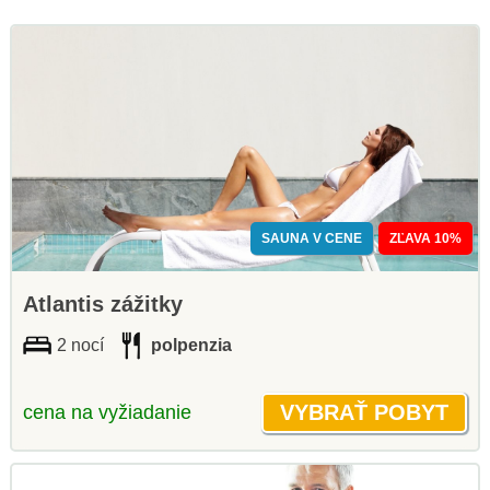
SAUNA V CENE
ZĽAVA 10%
Atlantis zážitky
2 nocí
polpenzia
cena na vyžiadanie