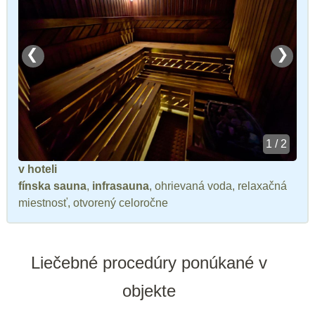
❮
❯
1 / 2
v hoteli
fínska sauna
,
infrasauna
, ohrievaná voda, relaxačná
miestnosť, otvorený celoročne
Liečebné procedúry ponúkané v
objekte