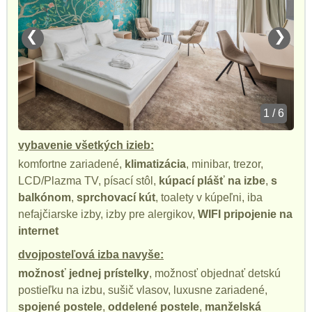
❮
❯
1 / 6
vybavenie všetkých izieb:
komfortne zariadené,
klimatizácia
, minibar, trezor,
LCD/Plazma TV, písací stôl,
kúpací plášť na izbe
,
s
balkónom
,
sprchovací kút
, toalety v kúpeľni, iba
nefajčiarske izby, izby pre alergikov,
WIFI pripojenie na
internet
dvojposteľová izba navyše:
možnosť jednej prístelky
, možnosť objednať detskú
postieľku na izbu, sušič vlasov, luxusne zariadené,
spojené postele
,
oddelené postele
,
manželská