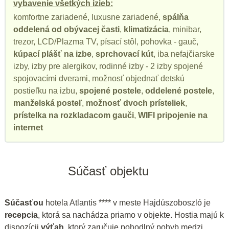
vybavenie všetkých izieb:
komfortne zariadené, luxusne zariadené,
spálňa
oddelená od obývacej časti
,
klimatizácia
, minibar,
trezor, LCD/Plazma TV, písací stôl, pohovka - gauč,
kúpací plášť na izbe
,
sprchovací kút
, iba nefajčiarske
izby, izby pre alergikov, rodinné izby - 2 izby spojené
spojovacími dverami, možnosť objednať detskú
postieľku na izbu,
spojené postele
,
oddelené postele
,
manželská posteľ
,
možnosť dvoch prísteliek
,
prístelka na rozkladacom gauči
,
WIFI pripojenie na
internet
Súčasť objektu
Súčasťou
hotela Atlantis **** v meste Hajdúszoboszló je
recepcia
, ktorá sa nachádza priamo v objekte. Hostia majú k
dispozícii
výťah
, ktorý zaručuje pohodlný pohyb medzi