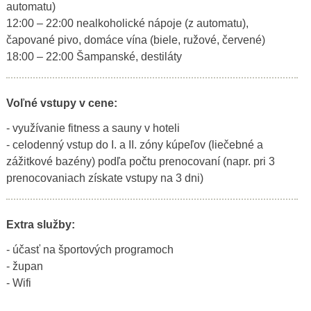
automatu)
12:00 – 22:00 nealkoholické nápoje (z automatu),
čapované pivo, domáce vína (biele, ružové, červené)
18:00 – 22:00 Šampanské, destiláty
Voľné vstupy v cene:
- využívanie fitness a sauny v hoteli
- celodenný vstup do I. a II. zóny kúpeľov (liečebné a
zážitkové bazény) podľa počtu prenocovaní (napr. pri 3
prenocovaniach získate vstupy na 3 dni)
Extra služby:
- účasť na športových programoch
- župan
- Wifi