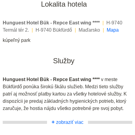
Lokalita hotela
Hunguest Hotel Bük - Repce East wing ****
|
H-9740
Termál tér 2.
|
H-9740 Bükfürdő
|
Maďarsko
|
Mapa
kúpeľný park
Služby
Hunguest Hotel Bük - Repce East wing ****
v meste
Bükfürdő ponúka širokú škálu služieb. Medzi tieto služby
patrí aj možnosť platby kartou za všetky hotelové služby. K
dispozícii je predaj základných hygienických potrieb, ktorý
zaručuje, že hostia nájdu všetko potrebné pre svoj pobyt.
+
zobraziť viac