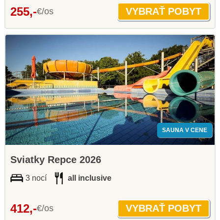
255,-
€/os
SAUNA V CENE
Sviatky Repce 2026
3 nocí
all inclusive
412,-
€/os