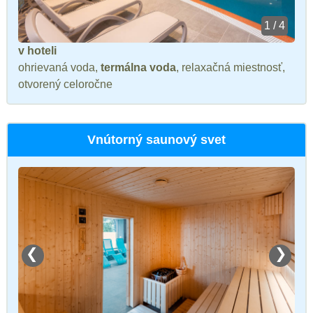
1 / 4
v hoteli
ohrievaná voda,
termálna voda
, relaxačná miestnosť,
otvorený celoročne
Vnútorný saunový svet
❮
❯