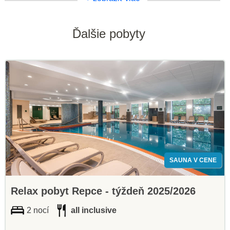
Ďalšie pobyty
SAUNA V CENE
Relax pobyt Repce - týždeň 2025/2026
2 nocí
all inclusive