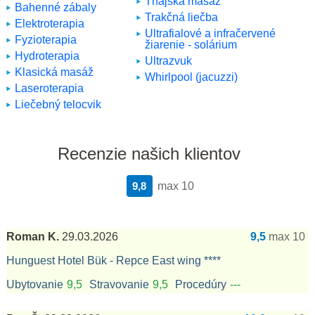
Thajská masáž
Bahenné zábaly
Trakčná liečba
Elektroterapia
Ultrafialové a infračervené
Fyzioterapia
žiarenie - solárium
Hydroterapia
Ultrazvuk
Klasická masáž
Whirlpool (jacuzzi)
Laseroterapia
Liečebný telocvik
Recenzie našich klientov
9,8
max 10
Roman K.
29.03.2026
9,5
max 10
Hunguest Hotel Bük - Repce East wing ****
Ubytovanie
9,5
Stravovanie
9,5
Procedúry
---