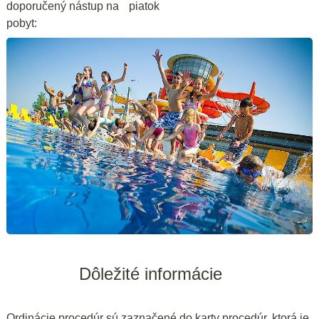
doporučený nástup na
piatok
pobyt:
Dôležité informácie
Ordinácie procedúr sú zaznačené do karty procedúr, ktorá je