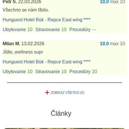
Petr Š.
22.03.2026
10,0
max 10
Všechno se nám líbilo.
Hunguest Hotel Bük - Repce East wing ****
Ubytovanie
10
Stravovanie
10
Procedúry
---
Milan M.
13.02.2026
10,0
max 10
Jídlo, wellness supr
Hunguest Hotel Bük - Repce East wing ****
Ubytovanie
10
Stravovanie
10
Procedúry
10
+
ZOBRAZ VŠETKO (5)
Články