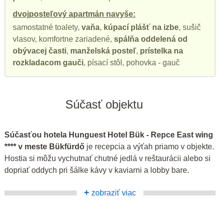
dvojposteľový apartmán navyše:
samostatné toalety,
vaňa
,
kúpací plášť na izbe
, sušič
vlasov, komfortne zariadené,
spálňa oddelená od
obývacej časti
,
manželská posteľ
,
prístelka na
rozkladacom gauči
, písací stôl, pohovka - gauč
Súčasť objektu
Súčasťou hotela Hunguest Hotel Bük - Repce East wing
**** v meste Bükfürdő
je recepcia a výťah priamo v objekte.
Hostia si môžu vychutnať chutné jedlá v reštaurácii alebo si
dopriať oddych pri šálke kávy v kaviarni a lobby bare.
+
zobraziť viac