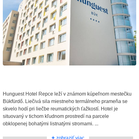
Hunguest Hotel Repce leží v známom kúpeľnom mestečku
Bükfürdő. Liečivá sila miestneho termálneho prameňa se
skvelo hodí pri liečbe reumatických ťažkostí. Hotel je
situovaný v tichom kľudnom prostredí na parcele
obklopenej bohatými listnatými stromami. ...
+
zobraziť viac