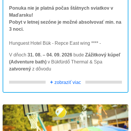
Ponuka nie je platná počas štátnych sviatkov v
Maďarsku!
Pobyt v letnej sezóne je možné absolvovať min. na
3 noci.
Hunguest Hotel Bük - Repce East wing **** -
V dňoch
31. 08. – 04. 09. 2026
bude
Zážitkový kúpeľ
(Adventure bath)
v Bükfürdő Thermal & Spa
zatvorený
z dôvodu
+
zobraziť viac