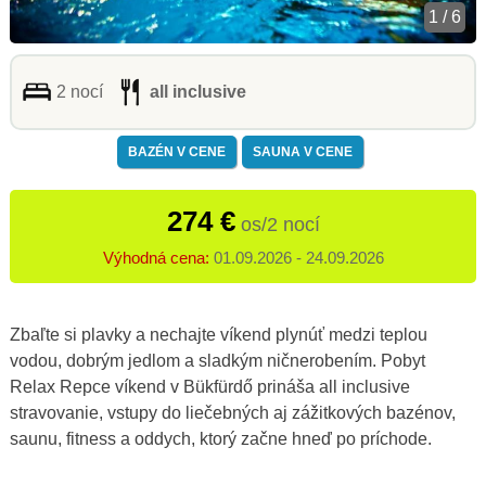
1 / 6
2 nocí
all inclusive
BAZÉN V CENE
SAUNA V CENE
274 €
os/2 nocí
Výhodná cena:
01.09.2026 - 24.09.2026
Zbaľte si plavky a nechajte víkend plynúť medzi teplou
vodou, dobrým jedlom a sladkým ničnerobením. Pobyt
Relax Repce víkend v Bükfürdő prináša all inclusive
stravovanie, vstupy do liečebných aj zážitkových bazénov,
saunu, fitness a oddych, ktorý začne hneď po príchode.