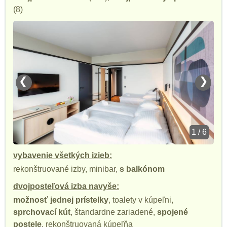
(8)
❮
❯
1 / 6
vybavenie všetkých izieb:
rekonštruované izby, minibar,
s balkónom
dvojposteľová izba navyše:
možnosť jednej prístelky
, toalety v kúpeľni,
sprchovací kút
, štandardne zariadené,
spojené
postele
, rekonštruovaná kúpeľňa