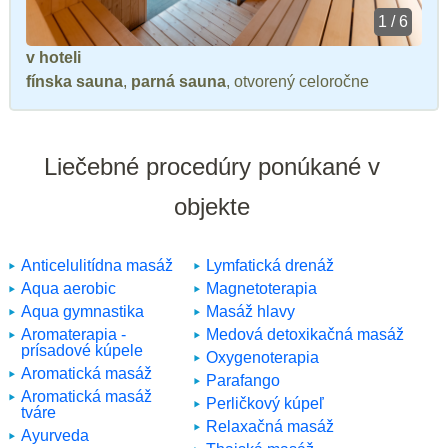
1 / 6
v hoteli
fínska sauna
,
parná sauna
, otvorený celoročne
Liečebné procedúry ponúkané v
objekte
Anticelulitídna masáž
Lymfatická drenáž
Aqua aerobic
Magnetoterapia
Aqua gymnastika
Masáž hlavy
Aromaterapia -
Medová detoxikačná masáž
prísadové kúpele
Oxygenoterapia
Aromatická masáž
Parafango
Aromatická masáž
Perličkový kúpeľ
tváre
Relaxačná masáž
Ayurveda