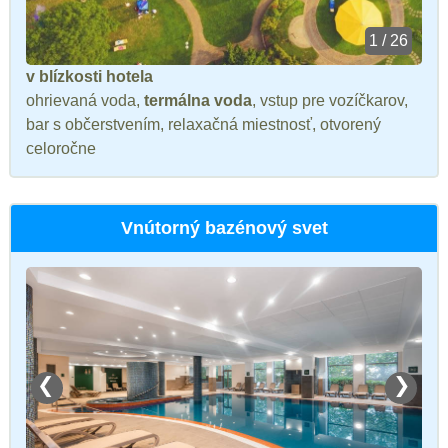
1 / 26
v blízkosti hotela
ohrievaná voda,
termálna voda
, vstup pre vozíčkarov,
bar s občerstvením, relaxačná miestnosť, otvorený
celoročne
Vnútorný bazénový svet
❮
❯