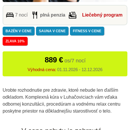
7 nocí
plná penzia
Liečebný program
BAZÉN V CENE
SAUNA V CENE
FITNESS V CENE
ZĽAVA 10%
889 €
os/7 nocí
Výhodná cena:
01.11.2026 - 12.12.2026
Urobte rozhodnutie pre zdravie, ktoré nebude len ďalším
odkladom. Komplexná kúra v Luhačoviciach vám vďaka
odbornej konzultácii, procedúram a vodnému relax centru
poskytne priestor na dôkladnejšiu starostlivosť o telo.