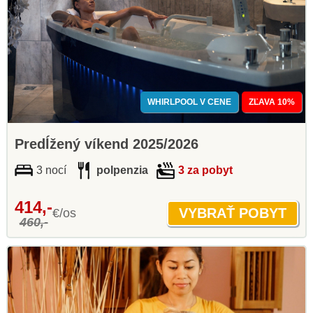
WHIRLPOOL V CENE
ZĽAVA 10%
Predĺžený víkend 2025/2026
3 nocí
polpenzia
3 za pobyt
414,-
€/os
460,-