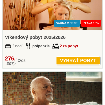
SAUNA V CENE
ZĽAVA 10%
Víkendový pobyt 2025/2026
2 nocí
polpenzia
2 za pobyt
276,-
€/os
307,-