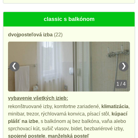
classic s balkónom
dvojposteľová izba
(22)
❮
❯
1 / 4
vybavenie všetkých izieb:
rekonštruované izby, komfortne zariadené,
klimatizácia
,
minibar, trezor, rýchlovarná konvica, písací stôl,
kúpací
plášť na izbe
, s balkónom aj bez balkóna, vaňa alebo
sprchovací kút, sušič vlasov, bidet, bezbariérové izby,
spojené postele
,
manželská posteľ