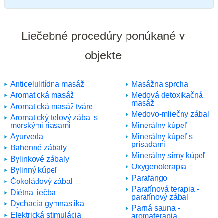
Liečebné procedúry ponúkané v
objekte
Anticelulitídna masáž
Masážna sprcha
Aromatická masáž
Medová detoxikačná
masáž
Aromatická masáž tváre
Medovo-mliečny zábal
Aromatický telový zábal s
morskými riasami
Minerálny kúpeľ
Ayurveda
Minerálny kúpeľ s
prísadami
Bahenné zábaly
Minerálny sírny kúpeľ
Bylinkové zábaly
Oxygenoterapia
Bylinný kúpeľ
Parafango
Čokoládový zábal
Parafínová terapia -
Diétna liečba
parafínový zábal
Dýchacia gymnastika
Parná sauna -
Elektrická stimulácia
aromaterapia