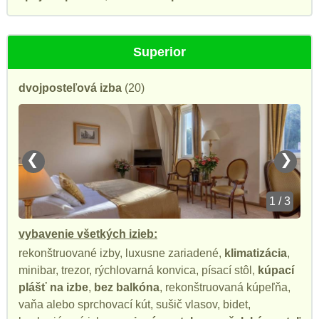
Superior
dvojposteľová izba
(20)
❮
❯
1 / 3
vybavenie všetkých izieb:
rekonštruované izby, luxusne zariadené,
klimatizácia
,
minibar, trezor, rýchlovarná konvica, písací stôl,
kúpací
plášť na izbe
,
bez balkóna
, rekonštruovaná kúpeľňa,
vaňa alebo sprchovací kút, sušič vlasov, bidet,