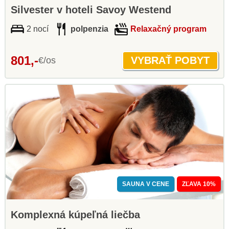
Silvester v hoteli Savoy Westend
2 nocí
polpenzia
Relaxačný program
801,-
€/os
SAUNA V CENE
ZĽAVA 10%
Komplexná kúpeľná liečba