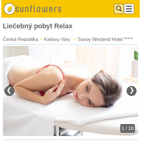
Liečebný pobyt Relax
Česká Republika
>
Karlovy Vary
>
Savoy Westend Hotel *****
❮
❯
1 / 16