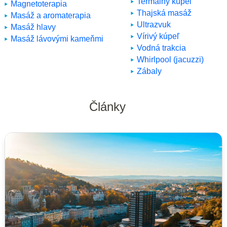
Termálny kúpeľ
Magnetoterapia
Thajská masáž
Masáž a aromaterapia
Ultrazvuk
Masáž hlavy
Vírivý kúpeľ
Masáž lávovými kameňmi
Vodná trakcia
Whirlpool (jacuzzi)
Zábaly
Články