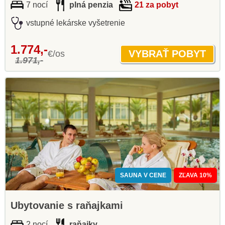
7 nocí
plná penzia
21 za pobyt
vstupné lekárske vyšetrenie
1.774,-
€/os
1.971,-
SAUNA V CENE
ZĽAVA 10%
Ubytovanie s raňajkami
2 nocí
raňajky