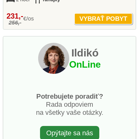
231,-
€/os
256,-
Ildikó
OnLine
Potrebujete poradiť?
Rada odpoviem
na všetky vaše otázky.
Opýtajte sa nás