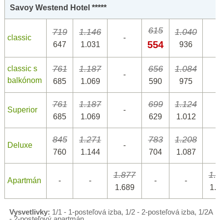
Savoy Westend Hotel *****
615
719
1.146
1.040
classic
-
554
647
1.031
936
761
1.187
656
1.084
classic s
-
balkónom
685
1.069
590
975
761
1.187
699
1.124
Superior
-
685
1.069
629
1.012
845
1.271
783
1.208
Deluxe
-
760
1.144
704
1.087
1.877
1.
Apartmán
-
-
-
-
1.689
1.
Vysvetlivky:
1/1 - 1-posteľová izba, 1/2 - 2-posteľová izba, 1/2A
- 2-posteľový apartmán