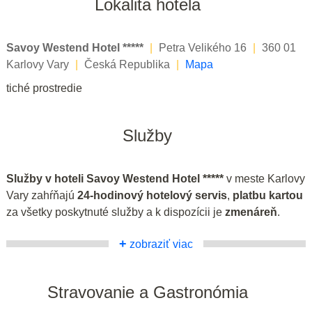
Lokalita hotela
Savoy Westend Hotel *****
|
Petra Velikého 16
|
360 01
Karlovy Vary
|
Česká Republika
|
Mapa
tiché prostredie
Služby
Služby v hoteli Savoy Westend Hotel *****
v meste Karlovy
Vary zahŕňajú
24-hodinový hotelový servis
,
platbu kartou
za všetky poskytnuté služby a k dispozícii je
zmenáreň
.
+
zobraziť viac
Stravovanie a Gastronómia