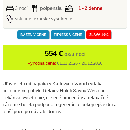
3 nocí
polpenzia
1 - 2 denne
vstupné lekárske vyšetrenie
BAZÉN V CENE
FITNESS V CENE
ZĽAVA 10%
554 €
os/3 nocí
Výhodná cena:
01.11.2026 - 26.12.2026
Uľavte telu od napätia v Karlových Varoch vďaka
liečebnému pobytu Relax v Hoteli Savoy Westend.
Lekárske vyšetrenie, cielené procedúry a relaxačné
zázemie hotela podporia regeneráciu, pokojnejšie dni a
lepší pocit po návrate domov.