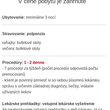
V cene pobytu je zahrnuté
Ubytovanie:
minimálne 3 nocí
Stravovanie: polpenzia
raňajky: bufetové stoly
večera: bufetové stoly
Procedúry:
1 - 2 denne
- 7 procedúr za týždeň (počet procedúr odpovedá počtu
prenocovaní)
- klient je povinný priniesť si so sebou písomnú lekársku
správu s určením základnej diagnózy, liečby, vrátane
užívaných liekov
Lekárske prehliadky:
vstupné lekárske vyšetrenie
Ak neabsolvujete vstupnú prehliadku v deň nástupu, tá sa