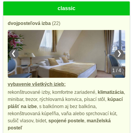
classic
dvojposteľová izba
(22)
❮
❯
1 / 4
vybavenie všetkých izieb:
rekonštruované izby, komfortne zariadené,
klimatizácia
,
minibar, trezor, rýchlovarná konvica, písací stôl,
kúpací
plášť na izbe
, s balkónom aj bez balkóna,
rekonštruovaná kúpeľňa, vaňa alebo sprchovací kút,
sušič vlasov, bidet,
spojené postele
,
manželská
posteľ