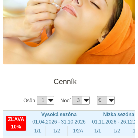
Cenník
Osôb
Nocí
Vysoká sezóna
Nízka sezóna
ZĽAVA
01.04.2026 - 31.10.2026
01.11.2026 - 26.12.
10%
1/1
1/2
1/2A
1/1
1/2
1/