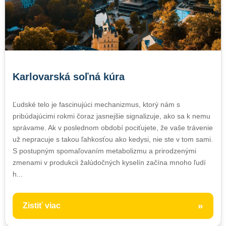
Karlovarská soľná kúra
Ľudské telo je fascinujúci mechanizmus, ktorý nám s
pribúdajúcimi rokmi čoraz jasnejšie signalizuje, ako sa k nemu
správame. Ak v poslednom období pociťujete, že vaše trávenie
už nepracuje s takou ľahkosťou ako kedysi, nie ste v tom sami.
S postupným spomaľovaním metabolizmu a prirodzenými
zmenami v produkcii žalúdočných kyselín začína mnoho ľudí
h...
»
Zistiť viac