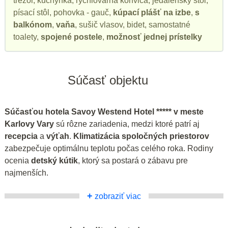
trezor, kuchynka, rýchlovarná konvica, jedálenský stôl,
písací stôl, pohovka - gauč,
kúpací plášť na izbe
,
s
balkónom
,
vaňa
, sušič vlasov, bidet, samostatné
toalety,
spojené postele
,
možnosť jednej prístelky
Súčasť objektu
Súčasťou hotela Savoy Westend Hotel ***** v meste
Karlovy Vary
sú rôzne zariadenia, medzi ktoré patrí aj
recepcia
a
výťah
.
Klimatizácia spoločných priestorov
zabezpečuje optimálnu teplotu počas celého roka. Rodiny
ocenia
detský kútik
, ktorý sa postará o zábavu pre
najmenších.
+
zobraziť viac