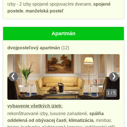
izby - 2 izby spojené spojovacími dverami,
spojené
postele
,
manželská posteľ
Apartmán
dvojposteľový apartmán
(12)
❮
❯
1 / 5
vybavenie všetkých izieb:
rekonštruované izby, luxusne zariadené,
spálňa
oddelená od obývacej časti
,
klimatizácia
, minibar,