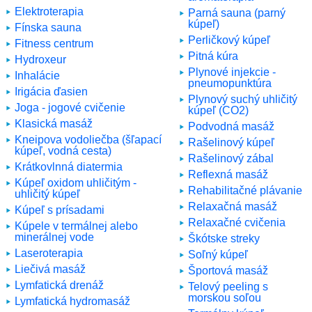
Elektroterapia
Parná sauna (parný
kúpeľ)
Fínska sauna
Perličkový kúpeľ
Fitness centrum
Pitná kúra
Hydroxeur
Plynové injekcie -
Inhalácie
pneumopunktúra
Irigácia ďasien
Plynový suchý uhličitý
Joga - jogové cvičenie
kúpeľ (CO2)
Klasická masáž
Podvodná masáž
Kneipova vodoliečba (šľapací
Rašelinový kúpeľ
kúpeľ, vodná cesta)
Rašelinový zábal
Krátkovlnná diatermia
Reflexná masáž
Kúpeľ oxidom uhličitým -
Rehabilitačné plávanie
uhličitý kúpeľ
Relaxačná masáž
Kúpeľ s prísadami
Relaxačné cvičenia
Kúpele v termálnej alebo
minerálnej vode
Škótske streky
Laseroterapia
Soľný kúpeľ
Liečivá masáž
Športová masáž
Lymfatická drenáž
Telový peeling s
morskou soľou
Lymfatická hydromasáž