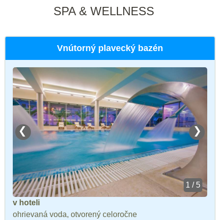
SPA & WELLNESS
Vnútorný plavecký bazén
❮
❯
1 / 5
v hoteli
ohrievaná voda, otvorený celoročne