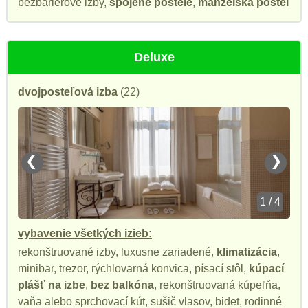
bezbariérové izby,
spojené postele
,
manželská posteľ
Deluxe
dvojposteľová izba
(22)
❮
❯
1 / 4
vybavenie všetkých izieb:
rekonštruované izby, luxusne zariadené,
klimatizácia
,
minibar, trezor, rýchlovarná konvica, písací stôl,
kúpací
plášť na izbe
,
bez balkóna
, rekonštruovaná kúpeľňa,
vaňa alebo sprchovací kút, sušič vlasov, bidet, rodinné